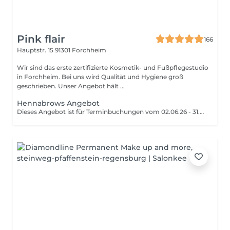
Pink flair
166
Hauptstr. 15
91301 Forchheim
Wir sind das erste zertifizierte Kosmetik- und Fußpflegestudio
in Forchheim. Bei uns wird Qualität und Hygiene groß
geschrieben. Unser Angebot hält ...
Hennabrows Angebot
Dieses Angebot ist für Terminbuchungen vom 02.06.26 - 31.07.26 buchbar und wird von unseren Mitarbeitern Linda oder Emilia durchgeführt. Bitte beachten Sie, dass die Behandlungsdauer etwas länger angesetzt ist, da sich die Beiden noch im Lernprozess befinden. Natürliches einfärben der Haut und Haare Dauer: 60 Minuten Liebe Kundinnen, liebe Kunden, unsere Zeit ist kostbar und wird exklusiv für Sie geplant. Sollten Sie verhindert sein, Ihren Termin wahrzunehmen, bitten wir um eine rechtzeitige Absage bei uns, mindestens jedoch 24 Stunden vor dem Termin. Absagen können Sie uns gerne per WhatsApp, E-mail oder telefonisch zukommen lassen. Bei nicht rechtzeitig abgesagten Terminen bzw. Nichterscheinen ohne Absage, behalten wir uns vor, eine Ausfallgebühr in Höhe von 50% des Behandlungspreises zu verlangen. Bei Buchung eines Behandlungstermins erkennen Sie diese Regelungen an. Bitte beachten Sie, dass an Wochenenden, Ruhetagen, Feiertagen und außerhalb der Öffnungszeiten, die Absagen zur Kenntnis genommen werden, die Bestätigungen jedoch an dem nächsten Arbeitstag erfolgen.