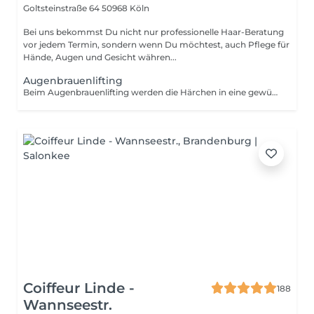
Goltsteinstraße 64
50968 Köln
Bei uns bekommst Du nicht nur professionelle Haar-Beratung
vor jedem Termin, sondern wenn Du möchtest, auch Pflege für
Hände, Augen und Gesicht währen...
Augenbrauenlifting
Beim Augenbrauenlifting werden die Härchen in eine gewünschte Form gebracht und fixiert, sodass sie voller und definierter wirken. Im Paket enthalten sind das Liften der Augenbrauen, das Färben für mehr Ausdruck sowie eine präzise Augenbrauenkorrektur. Abgerundet wird die Behandlung mit einer luxuriösen Augenpflege in Pad-Form, die die Haut erfrischt und mit Feuchtigkeit versorgt.
Coiffeur Linde -
188
Wannseestr.