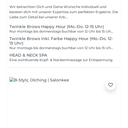
Wir betrachten Dich und Deine Wünsche individuell und
beraten dich mit unserer Expertise zum perfekten Ergebnis. Die
Liebe zum Detail bei unserer Arb...
Twinkle Brows Happy Hour (Mo.-Do. 12-15 Uhr)
Nur montags bis donnerstags buchbar von 12 Uhr bis 15 Uhr. Der Rabatt gilt nur wenn der Termin innerhalb der angegeben Zeit stattfindet. Bei Buchung außerhalb der Zeiten wird der normale Preis berechnet.
Twinkle Brows inkl. Farbe Happy Hour (Mo.-Do. 12-
15 Uhr)
Nur montags bis donnerstags buchbar von 12 Uhr bis 15 Uhr. Der Rabatt gilt nur wenn der Termin innerhalb der angegeben Zeit stattfindet. Bei Buchung außerhalb der Zeiten wird der normale Preis berechnet.
HEAD & NECK SPA
Eine wohltuende Kopf- & Nackenmassage zur Entspannung.