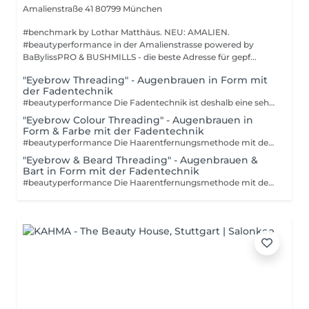
Amalienstraße 41
80799 München
#benchmark by Lothar Matthäus. NEU: AMALIEN.
#beautyperformance in der Amalienstrasse powered by
BaBylissPRO & BUSHMILLS - die beste Adresse für gepf...
"Eyebrow Threading" - Augenbrauen in Form mit
der Fadentechnik
#beautyperformance Die Fadentechnik ist deshalb eine sehr schonende und effektive Methode um die Augenbrauen in Form zu bringen. Auch andere lästige Härchen im Gesicht können mit der Fadentechnik erfolgreich entfernt werden. Je nachdem, wie schnell Dein Haarwachstum ist, muss die Sitzung alle vier bis sechs Wochen wiederholt werden.
"Eyebrow Colour Threading" - Augenbrauen in
Form & Farbe mit der Fadentechnik
#beautyperformance Die Haarentfernungsmethode mit der Fadentechnik ist eine natürliche und effektive Ausführung, die gleichzeitig sanfter für deine Haut ist. Wenn du empfindliche und zarte Haut hast, aber dennoch kleine Härchen oder Flaum und unerwünschte Gesichtsbehaarung loswerden möchtest, probier doch mal die Fadentechnik aus.
"Eyebrow & Beard Threading" - Augenbrauen &
Bart in Form mit der Fadentechnik
#beautyperformance Die Haarentfernungsmethode mit der Fadentechnik ist eine natürliche und effektive Ausführung, die gleichzeitig sanfter für Deine Haut ist. Wenn du empfindliche und zarte Haut hast, aber dennoch kleine Härchen oder Flaum und unerwünschte Gesichtsbehaarung loswerden möchtest, probier doch mal die Fadentechnik aus.