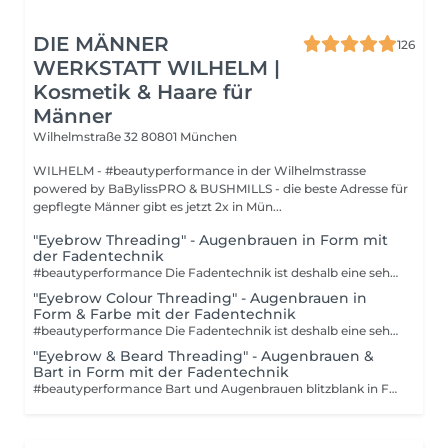
DIE MÄNNER
126
WERKSTATT WILHELM |
Kosmetik & Haare für
Männer
Wilhelmstraße 32
80801 München
WILHELM - #beautyperformance in der Wilhelmstrasse
powered by BaBylissPRO & BUSHMILLS - die beste Adresse für
gepflegte Männer gibt es jetzt 2x in Mün...
"Eyebrow Threading" - Augenbrauen in Form mit
der Fadentechnik
#beautyperformance Die Fadentechnik ist deshalb eine sehr schonende und effektive Methode um die Augenbrauen in Form zu bringen. Auch andere lästige Härchen im Gesicht können mit der Fadentechnik erfolgreich entfernt werden. Je nachdem, wie schnell dein Haarwachstum ist, muss die Sitzung alle vier bis sechs Wochen wiederholt werden.
"Eyebrow Colour Threading" - Augenbrauen in
Form & Farbe mit der Fadentechnik
#beautyperformance Die Fadentechnik ist deshalb eine sehr schonende und effektive Methode, um die Augenbrauen in Form zu bringen. Und auch andere lästige Härchen im Gesicht können mit der Fadentechnik erfolgreich entfernt werden. Je nachdem, wie schnell dein Haarwachstum ist, muss die Sitzung alle vier bis sechs Wochen wiederholt werden. Inklusive individuelle Färbung.
"Eyebrow & Beard Threading" - Augenbrauen &
Bart in Form mit der Fadentechnik
#beautyperformance Bart und Augenbrauen blitzblank in Form gebracht mit der Fadentechnik.