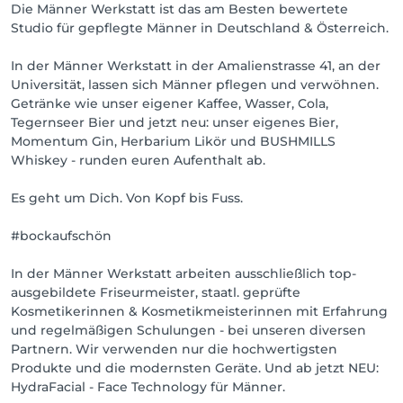
Die Männer Werkstatt ist das am Besten bewertete
Studio für gepflegte Männer in Deutschland & Österreich.
Nochmal NEU: HydraFacial™ Keravive™ ist unsere 
revolutionäre neue Behandlung für die Kopfhaut. 
In der Männer Werkstatt in der Amalienstrasse 41, an der
Das Ergebnis: gesünderes, voller aussehendes 
Universität, lassen sich Männer pflegen und verwöhnen.
Männerhaar. HydraFacial Keravive ergänzt zudem 
Getränke wie unser eigener Kaffee, Wasser, Cola,
andere Kopfhaut- und 
Tegernseer Bier und jetzt neu: unser eigenes Bier,
Haargesundheitsbehandlungen, sodass es sich 
Momentum Gin, Herbarium Likör und BUSHMILLS
perfekt mit Dutzenden von Haar- und 
Whiskey - runden euren Aufenthalt ab.
Kopfhauttherapien kombinieren lässt.

Es geht um Dich. Von Kopf bis Fuss.
Zusätzlich zur Maniküre und Pediküre/ Fusspflege, 
sowie den verschiedensten Gesichtsbehandlungen, 
#bockaufschön
bieten wir bspw. auch Microblading, Microneedling, 
Mikrodermabrasion und Gesichts-Waxing an - nur für 
In der Männer Werkstatt arbeiten ausschließlich top-
Männer.

ausgebildete Friseurmeister, staatl. geprüfte
Kosmetikerinnen & Kosmetikmeisterinnen mit Erfahrung
Auch NEU in der Männer Werkstatt: Medical Beauty - 
und regelmäßigen Schulungen - bei unseren diversen
medizinische Kosmetik.

Partnern. Wir verwenden nur die hochwertigsten
Produkte und die modernsten Geräte. Und ab jetzt NEU:
#bodyperformance meets: Chillout-Massagen now 
HydraFacial - Face Technology für Männer.
available.
