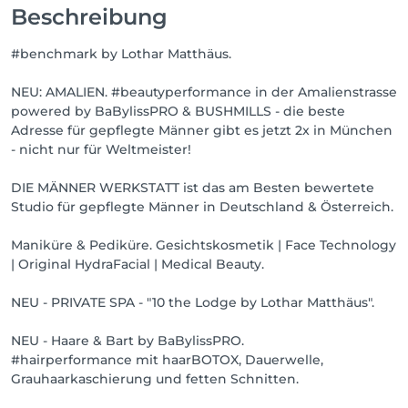
Es geht um Dich. Von Kopf bis Fuss.

Beschreibung
#bockaufschön

#benchmark by Lothar Matthäus.
In der Männer Werkstatt arbeiten ausschließlich top-
NEU: AMALIEN. #beautyperformance in der Amalienstrasse
ausgebildete Friseurmeister, staatl. geprüfte 
powered by BaBylissPRO & BUSHMILLS - die beste
Kosmetikerinnen & Kosmetikmeisterinnen mit 
Adresse für gepflegte Männer gibt es jetzt 2x in München
Erfahrung und regelmäßigen Schulungen - bei 
- nicht nur für Weltmeister!
unseren diversen Partnern. Wir verwenden nur die 
hochwertigsten Produkte und die modernsten 
DIE MÄNNER WERKSTATT ist das am Besten bewertete
Geräte. Und ab jetzt NEU: HydraFacial™ - Face 
Studio für gepflegte Männer in Deutschland & Österreich.
Technology für Männer.

Maniküre & Pediküre. Gesichtskosmetik | Face Technology
#beautyperformance meets #facetechnology

| Original HydraFacial | Medical Beauty.
Die HydraFacial™ Gesichtsbehandlungen für Männer 
NEU - PRIVATE SPA - "10 the Lodge by Lothar Matthäus".
basieren auf einer patentierten Vortex-Technologie 
zur intensiven Reinigung und Nährstoffversorgung 
NEU - Haare & Bart by BaBylissPRO.
Deiner Männerhaut. Fruchtsäurepeeling, 
#hairperformance mit haarBOTOX, Dauerwelle,
Tiefenhydration, LED-Lichttherapie und 
Grauhaarkaschierung und fetten Schnitten.
Lymphdrainage gehören ebenfalls zur Anti-Aging-
Behandlung.
