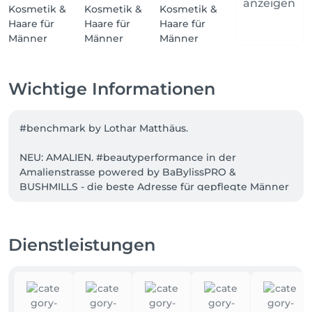
anzeigen
Wichtige Informationen
#benchmark by Lothar Matthäus.

NEU: AMALIEN. #beautyperformance in der 
Amalienstrasse powered by BaBylissPRO & 
BUSHMILLS - die beste Adresse für gepflegte Männer 
gibt es jetzt 2x in München - nicht nur für 
Weltmeister!

Dienstleistungen
DIE MÄNNER WERKSTATT ist das am Besten 
bewertete Studio für gepflegte Männer in 
Deutschland & Österreich.

Maniküre & Pediküre. Gesichtskosmetik | Face 