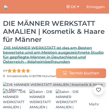
DE
Einloggen
DIE MÄNNER WERKSTATT
AMALIEN | Kosmetik & Haare
für Männer
DIE MÄNNER WERKSTATT ist das am Besten
bewertete und am Meisten ausgezeichnete Studio
für gepflegte Männer in Deutschland und
Österreich - #daheimbeifreunden
177
Termin buchen
Amalienstraße 41
80799 München
Mehr