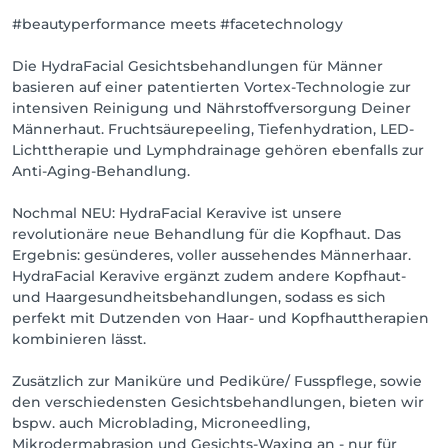
#beautyperformance meets #facetechnology
Bock auf Entspannung? Eine echte Auszeit? Dann 
buch Dir Deinen passenden Termin online, per 
Die HydraFacial Gesichtsbehandlungen für Männer
Telefon, App, WhatsApp, Google, Email oder Social 
basieren auf einer patentierten Vortex-Technologie zur
Media.

intensiven Reinigung und Nährstoffversorgung Deiner
Männerhaut. Fruchtsäurepeeling, Tiefenhydration, LED-
Unser mehrfach prämierter Salon schafft mit seiner 
Lichttherapie und Lymphdrainage gehören ebenfalls zur
gemütlichen Atmosphäre aus Design- und originalen 
Anti-Aging-Behandlung.
Retromöbeln, soliden Backsteinwänden und 
individuell angefertigten Designelementen, einen 
Nochmal NEU: HydraFacial Keravive ist unsere
Ort, an dem sich Männer gerne mit dem Thema 
revolutionäre neue Behandlung für die Kopfhaut. Das
Beauty und Männerkosmetik auseinandersetzen. Es 
Ergebnis: gesünderes, voller aussehendes Männerhaar.
wird gefeilt, gepeelt, gehobelt, behandelt und 
HydraFacial Keravive ergänzt zudem andere Kopfhaut-
verschönert. 

und Haargesundheitsbehandlungen, sodass es sich
perfekt mit Dutzenden von Haar- und Kopfhauttherapien
Doch auch das eher "lästige" Thema 
kombinieren lässt.
"Hautgesundheit" wird in der Männer Werkstatt zur 
vergnüglichen Aktivität. Mit den neuesten 
Zusätzlich zur Maniküre und Pediküre/ Fusspflege, sowie
Technologien, den modernsten Geräten und 
den verschiedensten Gesichtsbehandlungen, bieten wir
innovativen Methoden ist hier alles auf die 
bspw. auch Microblading, Microneedling,
besonderen Bedürfnisse Deiner Männerhaut 
Mikrodermabrasion und Gesichts-Waxing an - nur für