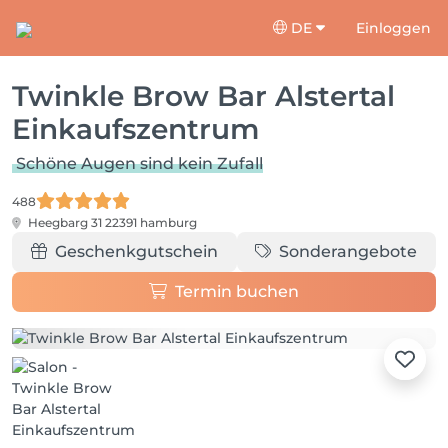
DE
Einloggen
Twinkle Brow Bar Alstertal
Einkaufszentrum
Schöne Augen sind kein Zufall
488
Heegbarg 31
22391 hamburg
Geschenkgutschein
Sonderangebote
Termin buchen