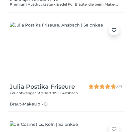
Premium Ausdrucksstark & edel Für Bräute, die beim Make-up alles möchten glamourös, auffällig und absolut fototauglich. intensives Augen-Make-up mit allen Details falsche Wimpern für den perfekten Augenaufschlag konturierte Haut mit Glow-Effekt ein Look, der alle Blicke fesselt
Julia Postika Friseure
227
Feuchtwanger Straße 9
91522 Ansbach
Braut-MakeUp - D