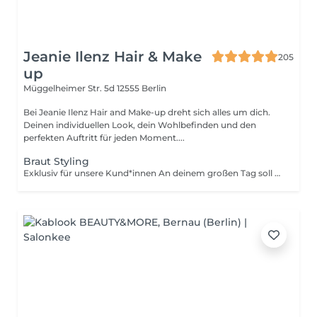
Jeanie Ilenz Hair & Make
205
up
Müggelheimer Str. 5d
12555 Berlin
Bei Jeanie Ilenz Hair and Make-up dreht sich alles um dich.
Deinen individuellen Look, dein Wohlbefinden und den
perfekten Auftritt für jeden Moment....
Braut Styling
Exklusiv für unsere Kund*innen An deinem großen Tag soll alles perfekt sein vor allem Du. Beim Braut Styling kreieren wir gemeinsam einen Look, der deine Persönlichkeit unterstreicht und dich den ganzen Tag über strahlen lässt. Von der individuell abgestimmten Brautfrisur bis zum professionellen Make-up wird jedes Detail harmonisch aufeinander abgestimmt. Ob natürlich, elegant oder glamourös wir setzen deine Wünsche mit hochwertigen Produkten und viel Liebe zum Detail um. Das Styling hält zuverlässig vom Ja-Wort bis zur letzten Tanzrunde und sorgt dafür, dass du dich rundum wohl und wunderschön fühlst. Inklusive persönlicher Beratung und Probestyling. *Der Preis richtet sich nach Zeit- und Leistungsumfang.