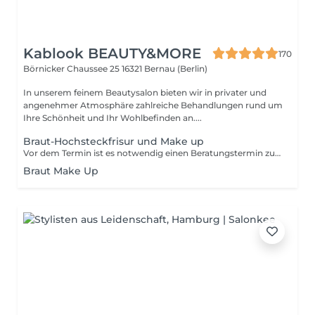
Kablook BEAUTY&MORE
170
Börnicker Chaussee 25
16321 Bernau (Berlin)
In unserem feinem Beautysalon bieten wir in privater und
angenehmer Atmosphäre zahlreiche Behandlungen rund um
Ihre Schönheit und Ihr Wohlbefinden an....
Braut-Hochsteckfrisur und Make up
Vor dem Termin ist es notwendig einen Beratungstermin zu buchen (siehe Beratung inkl. Hochstecken und Make Up), nach dem Beratungstermin wird ein Vertrag abgeschlossen. Bei einem Auswärtseinsatz bis 30 km, wird eine Pauschale in Höhe von 25,- Euro berechnet
Braut Make Up