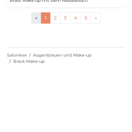
Braut Make-up mit dem Hausbesuch
«
1
2
3
4
5
»
Salonkee
Augenbrauen und Make-up
Braut-Make-up