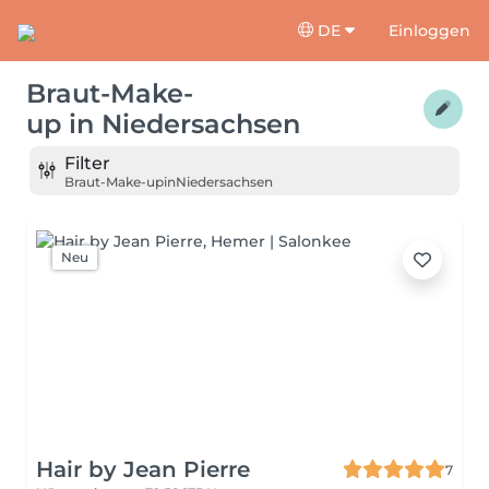
DE
Einloggen
Braut-Make-
up
in
Niedersachsen
Filter
Braut-Make-up
in
Niedersachsen
Neu
Hair by Jean Pierre
7