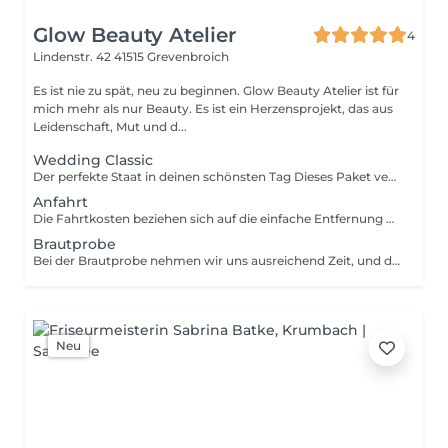
Glow Beauty Atelier
4
Lindenstr. 42
41515 Grevenbroich
Es ist nie zu spät, neu zu beginnen. Glow Beauty Atelier ist für
mich mehr als nur Beauty. Es ist ein Herzensprojekt, das aus
Leidenschaft, Mut und d...
Wedding Classic
Der perfekte Staat in deinen schönsten Tag Dieses Paket vereint alles, was du für ein entspanntes und professionelles Braut Styling benötigst. In einer ausführlichen Brautprobe entwickeln wir gemeinsam deinen individuellen Wunsch Look. Am Hochzeitstag setzen wir diesen mit viel Liebe zum Detail und hochwertigen, langanhaltenden Produkten perfekt um. Leistungsumfang: Ausführliche Brautprobe (Make-up und Hairstyling) Brautfrisur professionelles Make-up Persönliche Beratung und Ablaufplanung Anbringen von Schleier oder Haarschmuck Verwendung hochwertiger, wasserfeste Produkte
Anfahrt
Die Fahrtkosten beziehen sich auf die einfache Entfernung ab dem Glow Beauty Atelier. Für die Berechnung werden hin und Rückfahrt berücksichtigt.
Brautprobe
Bei der Brautprobe nehmen wir uns ausreichend Zeit, und dann individuellen Brautlook gemeinsam zu entwickeln. Wir besprechen deine Wünsche, dein Kleid, deine Frisur, den Stil deiner Hochzeit sowie alle Details, die für deinen großen Tag wichtig sind. Anschließend testen wir dein Braut Make-up und deine Wunschfrisur, dass alles perfekt auf dich abgestimmt ist. So kannst du dein Hochzeitstag entspannt entgegen sehen und weißt genau, wie dein finaler Look aussehen wird.
Neu