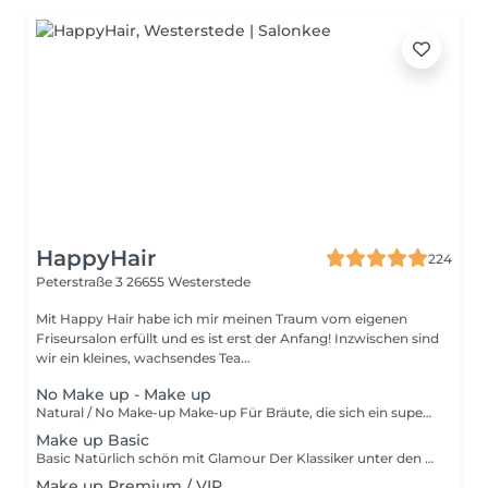
HappyHair
224
Peterstraße 3
26655 Westerstede
Mit Happy Hair habe ich mir meinen Traum vom eigenen
Friseursalon erfüllt und es ist erst der Anfang! Inzwischen sind
wir ein kleines, wachsendes Tea...
No Make up - Make up
Natural / No Make-up Make-up Für Bräute, die sich ein super dezentes Styling wünschen fast unsichtbar, aber mit strahlender Wirkung. sanfter Hautausgleich für einen frischen Teint schlichtes Augen-Make-up auf Wunsch etwas Blush, Bronzer & Augenbrauen-Definition Der perfekte Look für alle, die geschminkt ungeschminkt aussehen möchten.
Make up Basic
Basic Natürlich schön mit Glamour Der Klassiker unter den Braut-Make-ups feminin, strahlend und dezent glamourös. perfekter Hautausgleich für ein ebenmäßiges Strahlen betontes, aber nicht zu auffälliges Augen-Make-up leichte Highlights für etwas mehr Glanz und Eleganz Ideal für Bräute, die sich frisch, wunderschön und zeitlos fühlen möchten.
Make up Premium / VIP