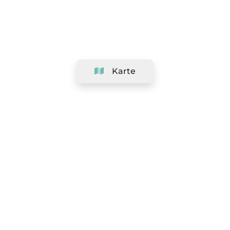
Karte
Unternehmen
Support
Team
&
Jobs
Ihr Geschäft hinzufügen
Rechtlich