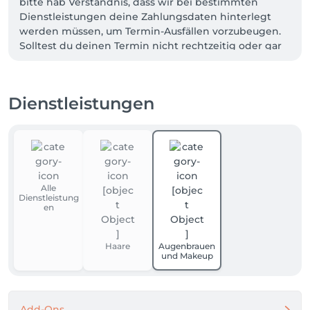
bitte hab Verständnis, dass wir bei bestimmten 
Dienstleistungen deine Zahlungsdaten hinterlegt 
werden müssen, um Termin-Ausfällen vorzubeugen. 

Solltest du deinen Termin nicht rechtzeitig oder gar 
nicht absagen, behalten wir uns vor, 50 % der 
gebuchten Leistung in Rechnung zu stellen. Dies 
dient ausschließlich unserer Absicherung, es erfolgt 
Dienstleistungen
keine unberechtigte Abbuchung. Vielen Dank für 
dein Vertrauen!
Alle
Dienstleistung
en
Haare
Augenbrauen
und Makeup
Add-Ons