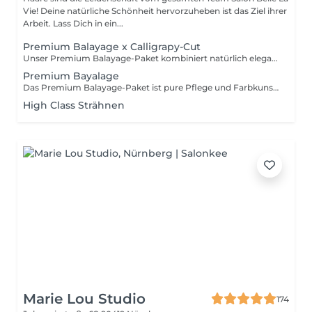
Vie! Deine natürliche Schönheit hervorzuheben ist das Ziel ihrer
Arbeit. Lass Dich in ein...
Premium Balayage x Calligrapy-Cut
Unser Premium Balayage-Paket kombiniert natürlich elegante Farbverläufe mit maximaler Pflege. Es beinhaltet eine individuell kreierte Balayage, den Calligraphy Cut für geschmeidiges, voluminöses Haar, eine intensive Pflegekur und ein Glossing für brillanten Glanz. Für ein strahlendes, gesundes und perfekt abgestimmtes Gesamtergebnis.
Premium Bayalage
Das Premium Balayage-Paket ist pure Pflege und Farbkunst in einem. Wunderschöne, weiche Farbverläufe treffen auf einen präzisen Scherenschnitt, eine pflegende Intensivkur und ein Glossing, das deinem Haar neuen Glanz schenkt. Für ein natürlich schönes, gesundes Finish.
High Class Strähnen
Marie Lou Studio
174