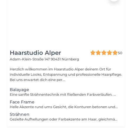
Haarstudio Alper
50
Adam-Klein-Straße 147
90431 Nürnberg
Herzlich willkommen im Haarstudio Alper deinem Ort für
individuelle Looks, Entspannung und professionelle Haarpflege.
Bei uns erwartet dich eine per...
Balayage
Eine sanfte Strähnentechnik mit fließenden Farbverläufen. Das Haar wird natürlich aufgehellt, mit weichen Übergängen und einem weichen, herauswachsenden Ergebnis. Quick Service oder PLEX+ Intensive Pflege zu buchbar.
Face Frame
Helle Akzente rund ums Gesicht, die Konturen betonen und für einen Frischen, natürlichen Look sorgen. Quick Service oder PLEX+ Intensive Pflege zu buchbar.
Strähnen
Gezielte Aufhellungen oder Farbakzente am Haar, gleichmäßiger Ansatz bis Spitze. Strähnen am Oberkopf für mehr Helligkeit und einen frischen Ansatz-Look. Strähnen Ansatz bis 2cm - Nachfärben der Strähnen am Ansatz bei einem Herauswuchs von max. 2cm. Strähnen ganzer Kopf (Kurz-bis Schulter) - Strähnen am gesamten Kopf vom Ansatz bis in die Spitzen. Strähnen ganzer Kopf (Lang- ab Schulter) - Strähnen am gesamten Kopf vom Ansatz bis in die Spitzen. Quick Service oder PLEX+ Intensive Pflege zu buchbar.