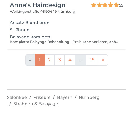
Anna‘s Hairdesign
55
Weiltingerstraße 46
90449 Nürnberg
Ansatz Blondieren
Strähnen
Balayage komlpett
Komplette Balayage Behandlung - Preis kann variieren, anhand der benötigten Farbmenge!
«
1
2
3
4
...
15
»
Salonkee
Friseure
Bayern
Nürnberg
Strähnen & Balayage