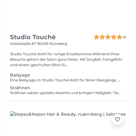
Studio Touché
41
Voltastraße 87
90459 Nürnberg
Studio Touché steht für ruhige Einzeltermine.Während Ihres
Besuchs gehört der Salon ganz Ihnen. Mit Sorgfalt, Feingefühl
und einem geschulten Blick fü...
Balayage
Eine Balayage im Studio Touché steht für feine Übergänge, Tiefe und eine natürliche Lebendigkeit im Haar. Die Farbe wirkt weich, harmonisch und unterstreicht Ihre Ausstrahlung, ohne aufgesetzt zu sein. Jede Balayage wird individuell entwickelt abgestimmt auf Haarton, Haarstruktur und Ihren persönlichen Stil. Mit viel Zeit, Präzision und Feingefühl entsteht ein Ergebnis, das hochwertig wirkt, sanft herauswächst und lange schön bleibt.
Strähnen
Strähnen setzen gezielte Akzente und bringen Helligkeit, Tiefe und Struktur ins Haar. Fein gearbeitet und harmonisch platziert entsteht ein frisches, natürliches Farbbild. Jede Strähnenbehandlung wird individuell auf Haarton, Haarstruktur und gewünschten Look abgestimmt. Mit Präzision, Erfahrung und Zeit entsteht ein Ergebnis, das ausgewogen wirkt und Ihre Ausstrahlung unterstreicht.