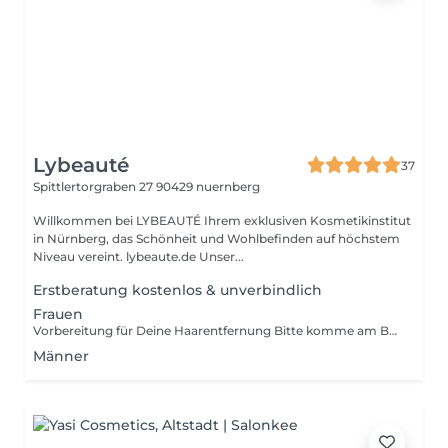
Lybeauté
37
Spittlertorgraben 27
90429 nuernberg
Willkommen bei LYBEAUTÉ Ihrem exklusiven Kosmetikinstitut
in Nürnberg, das Schönheit und Wohlbefinden auf höchstem
Niveau vereint. lybeaute.de Unser...
Erstberatung kostenlos & unverbindlich
Frauen
Vorbereitung für Deine Haarentfernung Bitte komme am Behandlungstag mit sauberer Haut ohne Creme, Deo oder Parfum im Behandlungsbereich. - Die zu behandelnde Zone einen Tag vorher gründlich rasieren. - In den letzten 2 Wochen Sonne oder Solarium vermeiden. - Keine Selbstbräuner-Produkte eine Woche vorher. - Am Tag der Behandlung bitte keine Peelings oder Retinol verwenden. So ist Deine Haut perfekt vorbereitet und wir können die besten Ergebnisse erzielen
Männer