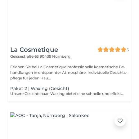
La Cosmetique
5
Geissestraße 63
90439 Nürnberg
Erleben Sie bei La Cosmetique pro­fes­sionelle kos­me­tische Be­
hand­lungen in ent­spannter At­mo­sphäre. Indi­vi­duelle Gesichts­
pflege für jeden Hau...
Paket 2 | Waxing (Gesicht)
Unsere Gesichtshaar-Waxing bietet eine schnelle und effektive Lösung, um unerwünschte Gesichtshärchen zu entfernen und Ihre Haut glatt und klar zu hinterlassen. Diese 10- bzw. 20-minütige Zusatzbehandlung ist ideal für alle, die eine schnelle Haarentfernungsmethode wünschen.