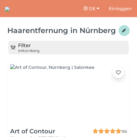
DE
Einloggen
Haarentfernung
in
Nürnberg
Filter
in
Nürnberg
Art of Contour
156