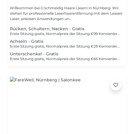
Willkommen bei G'schmeidig Haare Lasern in Nürnberg. Wir
stehen für professionelle Laserhaarentfernung mit dem Leaseir
Laser, präzisen Anwendungen un...
Rücken, Schultern, Nacken - Gratis
Erste Sitzung gratis, Normalpreis der Sitzung €99 Kennenlernangebot nur für Neukunden, maximal eine Gratissitzung pro Neukunde. Beratung und Aufklärung inklusive.
Achseln - Gratis
Erste Sitzung gratis, Normalpreis der Sitzung €29 Kennenlernangebot nur für Neukunden, maximal eine Gratissitzung pro Neukunde. Beratung und Aufklärung inklusive.
Unterschenkel - Gratis
Erste Sitzung gratis, Normalpreis der Sitzung €65 Kennenlern-Angebot nur für Neukunden, maximal eine Gratissitzung pro Neukunde. Beratung und Aufklärung inklusive.