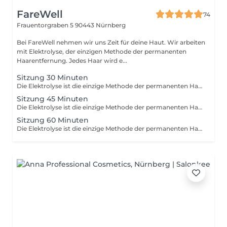
FareWell
74
Frauentorgraben 5
90443 Nürnberg
Bei FareWell nehmen wir uns Zeit für deine Haut. Wir arbeiten
mit Elektrolyse, der einzigen Methode der permanenten
Haarentfernung. Jedes Haar wird e...
Sitzung 30 Minuten
Die Elektrolyse ist die einzige Methode der permanenten Haarentfernung und eignet sich für alle Haarfarben und Hauttypen. Bei FareWell arbeiten wir mit höchster Präzision indem jedes Haar einzeln an der Wurzel deaktiviert wird. So erzielen wir permanente und zuverlässige Ergebnisse auch an Bereichen wo Laser oder andere dauerhaft reduzierende Methoden an ihre Grenzen stoßen. Während der Behandlung arbeiten wir schonend und hygienisch und passen die Intensität individuell an Ihre Haut und Haarstruktur an. Die Elektrolyse ist besonders geeignet für empfindliche Zonen wie Gesicht Hals Bikini aber auch für kleine hartnäckige Bereiche am Körper. Vor Beginn prüfen wir immer die Hautbeschaffenheit und eventuelle Kontraindikationen damit die Behandlung sicher und optimal für Sie verläuft. Auf Wunsch kombinieren wir die Elektrolyse auch mit vorbereitenden oder beruhigenden Pflegeoptionen um das Ergebnis und den Komfort weiter zu verbessern. Bei FareWell setzen wir auf langfristige Betreuung und begleiten Sie Schritt für Schritt bis zur vollständigen Haarfreiheit.
Sitzung 45 Minuten
Die Elektrolyse ist die einzige Methode der permanenten Haarentfernung und eignet sich für alle Haarfarben und Hauttypen. Bei FareWell arbeiten wir mit höchster Präzision indem jedes Haar einzeln an der Wurzel deaktiviert wird. So erzielen wir permanente und zuverlässige Ergebnisse auch an Bereichen wo Laser oder andere dauerhaft reduzierende Methoden an ihre Grenzen stoßen. Während der Behandlung arbeiten wir schonend und hygienisch und passen die Intensität individuell an Ihre Haut und Haarstruktur an. Die Elektrolyse ist besonders geeignet für empfindliche Zonen wie Gesicht Hals Bikini aber auch für kleine hartnäckige Bereiche am Körper. Vor Beginn prüfen wir immer die Hautbeschaffenheit und eventuelle Kontraindikationen damit die Behandlung sicher und optimal für Sie verläuft. Auf Wunsch kombinieren wir die Elektrolyse auch mit vorbereitenden oder beruhigenden Pflegeoptionen um das Ergebnis und den Komfort weiter zu verbessern. Bei FareWell setzen wir auf langfristige Betreuung und begleiten Sie Schritt für Schritt bis zur vollständigen Haarfreiheit.
Sitzung 60 Minuten
Die Elektrolyse ist die einzige Methode der permanenten Haarentfernung und eignet sich für alle Haarfarben und Hauttypen. Bei FareWell arbeiten wir mit höchster Präzision indem jedes Haar einzeln an der Wurzel deaktiviert wird. So erzielen wir permanente und zuverlässige Ergebnisse auch an Bereichen wo Laser oder andere dauerhaft reduzierende Methoden an ihre Grenzen stoßen. Während der Behandlung arbeiten wir schonend und hygienisch und passen die Intensität individuell an Ihre Haut und Haarstruktur an. Die Elektrolyse ist besonders geeignet für empfindliche Zonen wie Gesicht Hals Bikini aber auch für kleine hartnäckige Bereiche am Körper. Vor Beginn prüfen wir immer die Hautbeschaffenheit und eventuelle Kontraindikationen damit die Behandlung sicher und optimal für Sie verläuft. Auf Wunsch kombinieren wir die Elektrolyse auch mit vorbereitenden oder beruhigenden Pflegeoptionen um das Ergebnis und den Komfort weiter zu verbessern. Bei FareWell setzen wir auf langfristige Betreuung und begleiten Sie Schritt für Schritt bis zur vollständigen Haarfreiheit.