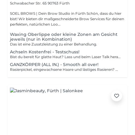
Schwabacher Str. 65
90763 Fürth
SOEL BROWS | Dein Brow Studio in Fürth Schön, dass du hier
bist! Wir bieten dir maßgeschneiderte Brow Services für deinen
perfekten, natürlichen Loo...
Waxing Oberlippe oder kleine Zonen am Gesicht
jeweils (nur in Kombination)
Das ist eine Zusatzleistung zu einer Behandlung.
Achseln Kostenfrei - Testschuss!
Bist du bereit für glatte Haut? Lass und beim Laser Talk herausfinden, wie wir dich mit unseren Dioden-Laserbehandlungen zum Strahlen bringen! Was du bekommst: - Testschuss an einer kleinen Zone kostenfrei - Individuelle Beratung: welche Laserbehandlung am besten zu dir passt. - Wissenscheck: Wir klären alle Fragen zu Ablauf, Sicherheit und Ergebnissen. - Exklusive Tipps. Hol dir die besten Empfehlungen für deine Hautpflege nach der Behandlung. Lass und dein Hautziel erreichen - einfach und professionell!
GANZKÖRPER (ALL IN.) - Smooth all over!
Rasierpickel, eingewachsene Haare und lästiges Rasieren? Not with us! Mit unserem ALL-IN GANZKÖRPER-PAKET bist du von Kopf bis Fuß seidig glatt und das dauerhaft! Wir kümmern uns um jede Zone: Achseln, Arme, Beine, Bikinizone, Intimbereich, Pofalte, Rücken, Bauch einfach alles! Mit modernster Diodenlaser-Technologie verabschieden wir uns gemeinsam von störenden Haaren. Warum du's lieben wirst? 1. Glatte Haut von Kopf bis Fuß keine Ausreden mehr, kein Haarstress! 2. Bye-bye Rasur: Sag Tschüss zu Klingen und Hallo zu deinem neuen, haarfreien Alltag. 3. Schmerzfrei, schnell & effektiv: Unsere High-Tech-Laser sorgen für langanhaltende Ergebnisse ohne Drama. 4. Zeit für dich: Spare dir die tägliche Rasur und genieße das Leben haarfrei und unbeschwert! Dein DEAL: Für nur 350 € bekommst du das Rundum-sorglos-Paket und sparst dabei richtig! Wichtig: Nach der Behandlung gönn dir eine kurze Auszeit: Kein Sport, keine heiße Dusche und Sonne meiden aber dann? Genieß die Freiheit, die glatte Haut dir schenkt! Mach dein Leben unkompliziert. Lass den Laser für dich arbeiten! Buch jetzt deinen Termin und fühl dich überall wohl in deiner