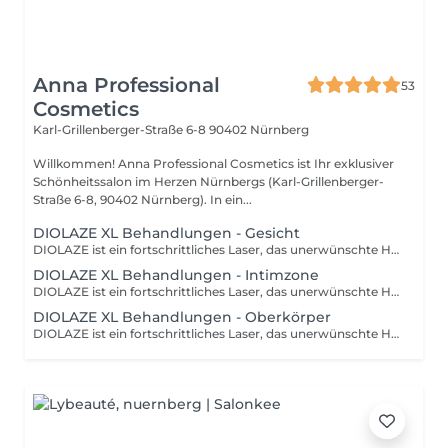
Anna Professional
53
Cosmetics
Karl-Grillenberger-Straße 6-8
90402 Nürnberg
Willkommen! Anna Professional Cosmetics ist Ihr exklusiver
Schönheitssalon im Herzen Nürnbergs (Karl-Grillenberger-
Straße 6-8, 90402 Nürnberg). In ein...
DIOLAZE XL Behandlungen - Gesicht
DIOLAZE ist ein fortschrittliches Laser, das unerwünschte Haare sicher, schonend und dauerhaft eliminiert. Kombination von Wirsamkeit, Patientenkomfort und Geschwindigkeit macht den Diolaze XL zu einem führenden Haarentfernungsmittel-Laser. Individuelle Pakete auf Anfrage bis zu 20 % Ersparnis bei Buchung von mehrere Zonen Sprechen Sie uns an. Bitte erscheinen Sie ca. 5 min früher zum Termin, da Sie die Einverständniserklärung noch ausfüllen müssen.
DIOLAZE XL Behandlungen - Intimzone
DIOLAZE ist ein fortschrittliches Laser, das unerwünschte Haare sicher, schonend und dauerhaft eliminiert. Kombination von Wirsamkeit, Patientenkomfort und Geschwindigkeit macht den Diolaze XL zu einem führenden Haarentfernungsmittel-Laser. Individuelle Pakete auf Anfrage bis zu 20 % Ersparnis bei Buchung von mehrere Zonen Sprechen Sie uns an. Bitte erscheinen Sie ca. 5 min früher zum Termin, da Sie die Einverständniserklärung noch ausfüllen müssen.
DIOLAZE XL Behandlungen - Oberkörper
DIOLAZE ist ein fortschrittliches Laser, das unerwünschte Haare sicher, schonend und dauerhaft eliminiert. Kombination von Wirsamkeit, Patientenkomfort und Geschwindigkeit macht den Diolaze XL zu einem führenden Haarentfernungsmittel-Laser. Individuelle Pakete auf Anfrage bis zu 20 % Ersparnis bei Buchung von mehrere Zonen Sprechen Sie uns an. Bitte erscheinen Sie ca. 5 min früher zum Termin, da Sie die Einverständniserklärung noch ausfüllen müssen.