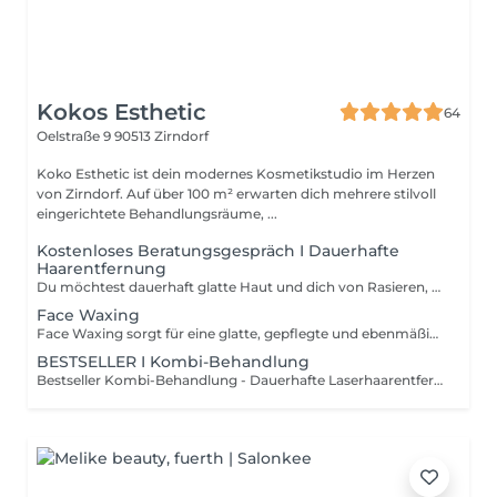
Kokos Esthetic
64
Oelstraße 9
90513 Zirndorf
Koko Esthetic ist dein modernes Kosmetikstudio im Herzen
von Zirndorf. Auf über 100 m² erwarten dich mehrere stilvoll
eingerichtete Behandlungsräume, ...
Kostenloses Beratungsgespräch I Dauerhafte
Haarentfernung
Du möchtest dauerhaft glatte Haut und dich von Rasieren, eingewachsenen Haaren oder Hautirritationen verabschieden? Buche jetzt dein kostenloses und unverbindliches Beratungsgespräch für die dauerhafte Laserhaarentfernung mit medizinischem Diodenlaser bei uns im Studio.
Face Waxing
Face Waxing sorgt für eine glatte, gepflegte und ebenmäßige Haut durch die schonende Entfernung störender Gesichtshaare. Die Behandlung eignet sich ideal für Bereiche wie Oberlippe, Kinn, Wangen oder Gesichtskonturen und sorgt für ein sauberes, frisches Hautbild. Durch die präzise Haarentfernung wirkt die Haut glatter und Make-up kann ebenmäßiger aufgetragen werden. Für ein gepflegtes Erscheinungsbild und ein angenehmes Hautgefühl.
BESTSELLER I Kombi-Behandlung
Bestseller Kombi-Behandlung - Dauerhafte Laserhaarentfernung Die dauerhafte Laserhaarentfernung mit medizinischem Diodenlaser unterstützt eine langfristig glatte und gepflegte Haut. Die moderne Technologie arbeitet präzise, hautschonend und eignet sich für verschiedene Haut- und Haartypen. Die Behandlung eignet sich besonders bei: * Eingewachsenen Haaren * Hautirritationen & Rasurpickeln * Ständigem Rasieren oder Waxing * Starker oder schneller Haarbildung * Unruhigem Hautbild Durch die gezielte Behandlung der Haarwurzel kann das Haarwachstum langfristig reduziert werden. Für glattere Haut, mehr Wohlgefühl und ein gepflegtes Hautbild im Alltag.