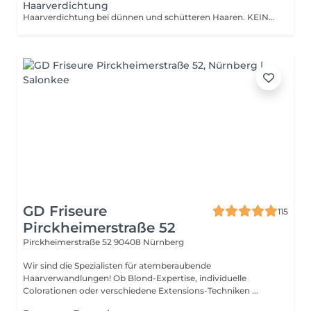
Haarverdichtung
Haarverdichtung bei dünnen und schütteren Haaren. KEINE Verlängerung! Der Preis ist von 100 bis 250 Euro und richtet sich nach Aufwand und der Menge der eingesetzten Haare. Eine vorherige Beratung ist unbedingt notwendig, auch um die passenden Haare zu bestellen. Rufen Sie uns gerne vorher an.
GD Friseure
115
Pirckheimerstraße 52
Pirckheimerstraße 52
90408 Nürnberg
Wir sind die Spezialisten für atemberaubende
Haarverwandlungen! Ob Blond-Expertise, individuelle
Colorationen oder verschiedene Extensions-Techniken ...