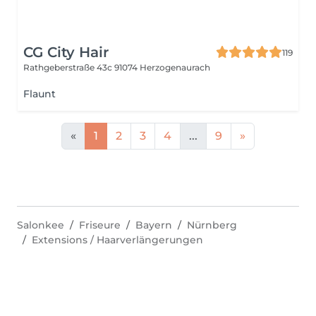
CG City Hair
119
Rathgeberstraße 43c
91074 Herzogenaurach
Flaunt
«
1
2
3
4
...
9
»
Salonkee
Friseure
Bayern
Nürnberg
Extensions / Haarverlängerungen