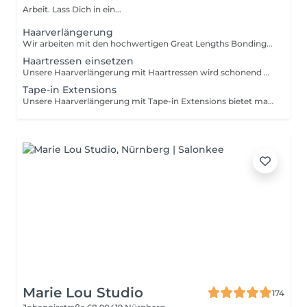
Arbeit. Lass Dich in ein...
Haarverlängerung
Wir arbeiten mit den hochwertigen Great Lengths Bondings, die für Qualität, Natürlichkeit und Tragekomfort stehen. Die feinen Echthaarsträhnen werden präzise und schonend ins Eigenhaar eingearbeitet für nahtlose Übergänge, traumhafte Länge und natürliche Fülle. Das Ergebnis: gesund glänzendes, perfekt fallendes Haar in Premium-Qualität.
Haartressen einsetzen
Unsere Haarverlängerung mit Haartressen wird schonend mit Mikroringen befestigt ganz ohne Kleber oder Hitze. Die hochwertigen Echthaartressen fügen sich harmonisch in dein Eigenhaar ein und sorgen für natürliche Fülle, fließende Länge und einen angenehmen Tragekomfort. Für ein rundum natürliches und gepflegtes Ergebnis.
Tape-in Extensions
Unsere Haarverlängerung mit Tape-in Extensions bietet maximale Natürlichkeit und hohen Tragekomfort. Die feinen Echthaartressen werden mit sanften Klebestreifen (Tapes) in das Eigenhaar eingearbeitet schonend, flach anliegend und nahezu unsichtbar. Für volles, glänzendes Haar mit natürlichem Schwung und Bewegung.
Marie Lou Studio
174