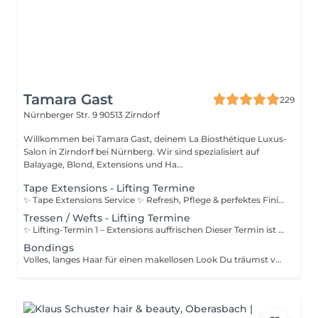
Tamara Gast
229
Nürnberger Str. 9
90513 Zirndorf
Willkommen bei Tamara Gast, deinem La Biosthétique Luxus-
Salon in Zirndorf bei Nürnberg. Wir sind spezialisiert auf
Balayage, Blond, Extensions und Ha...
Tape Extensions - Lifting Termine
✨ Tape Extensions Service ✨ Refresh, Pflege & perfektes Finish ✨ Dieser Service ist exklusiv für unsere Stammkundinnen, die bereits ein Tape-Extensions-Set von uns tragen!!! ✨ Im Rahmen des Termins werden die vorhandenen Tape-Extensions schonend entfernt, die Tape-Streifen erneuert und dein Eigenhaar tiefengereinigt, shampooniert und gepflegt. So wird dein Haar optimal vorbereitet. Anschließend werden die erneuerten Tape-Extensions fachgerecht wieder eingearbeitet, präzise eingeschnitten und das gesamte Ergebnis professionell gestylt. ✨ Das Resultat: ✨ Natürlich fallende Längen. ✨ Saubere Übergänge. ✨ Ein frisches, luxuriöses Tragegefühl. ✨ Wichtige Buchungshinweise: Online nur für Kundinnen buchbar, die bereits Tape-Extensions von uns haben Neukundinnen buchen bitte zuerst einen Beratungstermin Der angezeigte Preis gilt für 1 Stunde Einarbeiten & Einschneiden nicht für das erneuern der Tapes Der Endpreis richtet sich individuell nach Anzahl der zu erneuernden Tapes und Zeitaufwand
Tressen / Wefts - Lifting Termine
✨ Lifting-Termin 1 – Extensions auffrischen Dieser Termin ist für dich, wenn deine Extensions neu eingearbeitet wurden und du innerhalb von 4–6 Wochen nach deinem Einarbeitungstermin zum ersten Lifting kommst. Bei diesem Service werden die Mikroringe gelöst, die Extensions sanft an den Ansatz nach oben geschoben und wieder sicher fixiert. Wichtige Hinweise: • Bitte erscheine mit frisch gewaschenen Haaren zum Termin, oder buche dir ein BlowOut zum Lifting Termin 1. • Der Termin sollte innerhalb von 4–6 Wochen nach der Einarbeitung stattfinden • Wird dieser Zeitraum überschritten, ist automatisch Lifting-Termin 2 zu buchen ✨ Lifting-Termin 2 – Neu einsetzen & perfektionieren Dieser Termin ist erforderlich, wenn dein letzter Lifting-Termin 1 länger als 6 Wochen zurückliegt. Bei diesem Service werden die Extensions vollständig gelöst, dein Eigenhaar wird shampooniert und gepflegt und anschließend werden die Extensions fachgerecht neu eingearbeitet. So stellen wir sicher, dass Halt, Tragekomfort und Optik wieder unserem Qualitätsanspruch entsprechen. 💛 Dieser Service ist ausschließlich für unsere Stammkundinnen, die bereits ein Extensions-Set von uns tragen.
Bondings
Volles, langes Haar für einen makellosen Look Du träumst von vollem, langem Haar, das sich natürlich anfühlt und vielseitig gestylt werden kann? Dann sind Bondings die perfekte Wahl. Diese hochwertige Extensions-Technik bietet dir maximale Haltbarkeit, ein unsichtbares Ergebnis und natürliche Bewegung ideal für alle, die ihren Haartraum langfristig erfüllen möchten. Unser Service für dich: Präzises Einarbeiten der Bondings für ein unsichtbares, nahtloses Ergebnis Professionelles Styling, damit die Extensions perfekt in dein eigenes Haar übergehen Tipps zur Heimpflege, damit du lange Freude an deinem neuen Haar hast Wichtige Hinweise: Der Preis richtet sich nach Anzahl der Bondings und Zeitaufwand Diese Dienstleistung nicht online buchbar