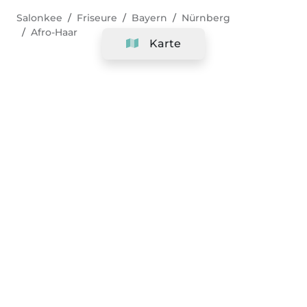
Salonkee
Friseure
Bayern
Nürnberg
Afro-Haar
Karte
Unternehmen
Support
Team
&
Jobs
Ihr Geschäft hinzufügen
Rechtlich
Widerrufsrecht ausüben
AGBs