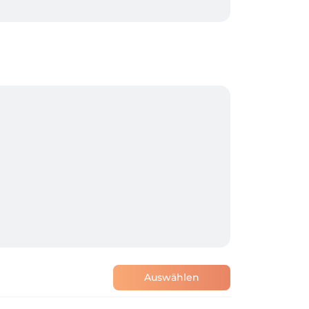
erlich. Die Karte dient ausschließlich zur 
min nicht wahrgenommen oder kurzfristig 
d Herren. Kinderhaarschnitte gehören 
Auswählen