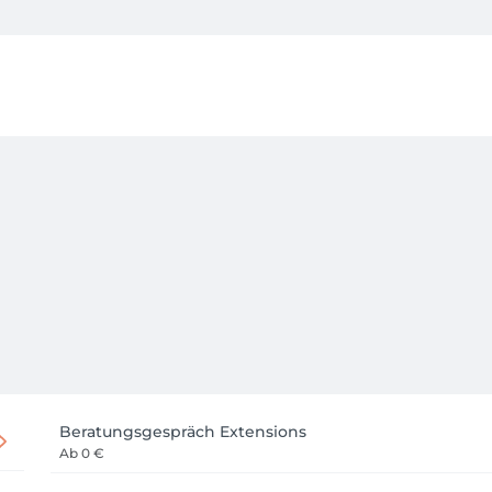
ist die Hinterlegung einer gültigen Zahlungsmöglichkeit erford
ofortige Abbuchung. Eine Belastung erfolgt nur, wenn der Ter
ngungen.

h liegt unser Fokus ganz auf den Bedürfnissen von Damen un
Beratungsgespräch Extensions
Ab
0 €