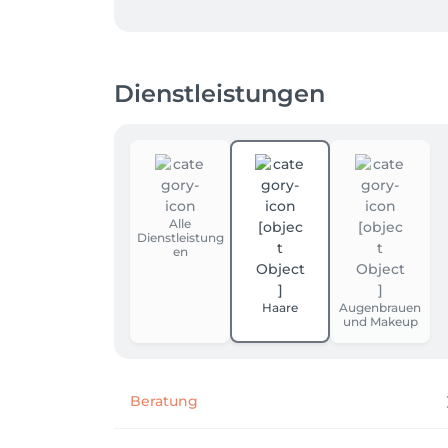
Bitte beachten Sie: Für die Online-Buchung 
Sicherung des Termins, es erfolgt keine s
abgesagt wird, gemäß unseren Stornobedi
Dienstleistungen
Wir freuen uns über kleine Gäste - dennoc
daher nicht zu unserem Angebot.
Alle
Dienstleistung
en
Haare
Augenbrauen
und Makeup
Beratung