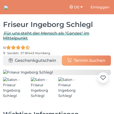
DE
Einloggen
Friseur Ingeborg Schlegl
Für uns steht der Mensch als "Ganzes" im
Mittelpunkt
10
Sandstr. 27
90443 Nürnberg
Geschenkgutschein
Termin buchen