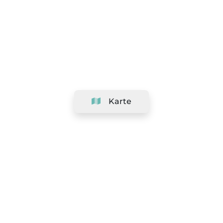
Karte
Unternehmen
Support
Team
&
Jobs
Ihr Geschäft hinzufügen