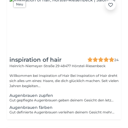
Neu
inspiration of hair
24
Heinrich-Niemeyer-Straße 29
48477 Hörstel-Riesenbeck
Willkommen bei Inspiration of Hair Bei Inspiration of Hair dreht
sich alles um eines: Haare, die dich glücklich machen. Seit vielen
Jahren begleiten...
Augenbrauen zupfen
Gut gepflegte Augenbrauen geben deinem Gesicht den letzten Schliff und unterstreichen deine maskuline Ausstrahlung. Mit unserem schnellen und präzisen Augenbrauen zupfen sorgen wir dafür, dass deine Brauen in Form gebracht werden für einen gepflegten und natürlichen Look, der nicht künstlich wirkt. Perfekte Form: Wir bringen deine Augenbrauen in eine saubere, maskuline Form, ohne dass sie zu schmal oder unnatürlich aussehen. Schnell & präzise: In nur 5 Minuten sorgen wir für eine gepflegte Erscheinung, die dein gesamtes Gesicht harmonischer wirken lässt. Dezente Pflege: Kleine Anpassungen machen einen großen Unterschied, ohne dass es auffällt du wirst einfach frischer und gepflegter aussehen. Die Behandlung dauert etwa 5 Minuten und ist perfekt für Männer, die Wert auf ein gepflegtes Äußeres legen. Setze ein klares Statement mit gepflegten Augenbrauen buche jetzt dein Augenbrauen zupfen!
Augenbrauen färben
Gut definierte Augenbrauen verleihen deinem Gesicht mehr Ausdruck und unterstreichen deine maskuline Ausstrahlung. Mit unserem schnellen Augenbrauen färben sorgen wir dafür, dass deine Brauen voller, markanter und gleichmäßiger wirken ideal, um auch graue Härchen dezent abzudecken und deinen Look zu perfektionieren. Natürliche Betonung: Die Färbung lässt helle oder lückenhafte Brauen voller erscheinen, ohne unnatürlich zu wirken. Kaschierung grauer Härchen: Falls du graue Haare in den Brauen hast, werden diese dezent überdeckt, um ein harmonisches Gesamtbild zu schaffen. Mehr Ausdruck: Dunklere Brauen verleihen deinem Gesicht mehr Kontur und lassen deine Augen stärker zur Geltung kommen. Schnell & effektiv: In nur 5 Minuten erhältst du ein frisches, gepflegtes Erscheinungsbild, das deine Augenbrauen dezent betont. Die Behandlung dauert etwa 5 Minuten und ist perfekt für Männer, die ihre Augenbrauen subtil hervorheben und graue Härchen abdecken möchten. Setze klare Akzente mit gepflegten Augenbrauen buche jetzt dein Augenbrauen färben!