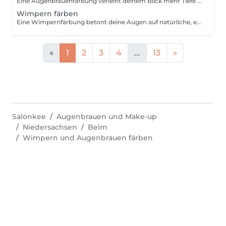
Eine Augenbrauenfärbung verleiht deinem Blick mehr Tiefe & veredelt deinen Ausdruck.
Wimpern färben
Eine Wimpernfärbung betont deine Augen auf natürliche, elegante Weise & verleiht dein Antlitz mehr Tiefe.
«
1
2
3
4
...
13
»
Salonkee
Augenbrauen und Make-up
Niedersachsen
Belm
Wimpern und Augenbrauen färben