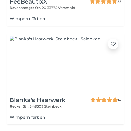
FeeBeautixX
22
Ravensberger Str. 20
33775 Versmold
Wimpern färben
Blanka's Haarwerk
14
Recker Str. 3
49509 Steinbeck
Wimpern färben