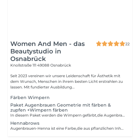
Women And Men - das
22
Beautystudio in
Osnabrück
Knollstraße 111
49088 Osnabrück
Seit 2023 vereinen wir unsere Leidenschaft für Ästhetik mit
dem Wunsch, Menschen in ihrem besten Licht erstrahlen zu
lassen. Mit fundierter Ausbildung...
Färben Wimpern
Paket Augenbrauen Geometrie mit färben &
zupfen +Wimpern färben
In diesem Paket werden die Wimpern gefärbt,die Augenbrauen zuerst ausgemessen und vorgezeichnet,um eine gleichmäßige Form zu kreieren. Danach werden die Augenbrauen gefärbt,gewachst und gezupft.
Hennabrows
Augenbrauen-Henna ist eine Farbe,die aus pflanzlichen Inhaltsstoffen besteht. Diese Behandlung beinhaltet: Pflegemaske,Vorzeichnung/Ausmessen,Henna Farbe,entwachsen & zupfen. Diese Behandlung eignet sich am besten für Kunden,die Lückenhafte oder helle Augenbrauen haben. Sie wissen nicht,welche Behandlung für Sie am besten ist?-Keine Sorge wir beraten Sie gerne entweder beim Termin oder per Instagram @womenandmen.os