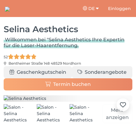
DE
Einloggen
Selina Aesthetics
Willkommen bei "Selina Aesthetics Ihre Expertin
für die Laser-Haarentfernung.
52
Bentheimer Straße 148
48529 Nordhorn
Geschenkgutschein
Sonderangebote
Termin buchen
Mehr
anzeigen