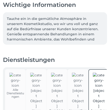
Wichtige Informationen
Tauche ein in die gemütliche Atmosphäre in 
unserem Kosmetikstudio, wo wir uns voll und ganz 
auf die Bedürfnisse unserer Kunden konzentrieren. 
Genieße entspannende Behandlungen in einem 
harmonischen Ambiente, das Wohlbefinden und 
individuelle Pflege in den Mittelpunkt stellt. Bei uns 
erlebst du die perfekte Symbiose aus Komfort und 
persönlicher Betreuung – weil deine Schönheit und 
Dienstleistungen
Zufriedenheit im Fokus stehen.
Alle
Dienstleistu
ngen