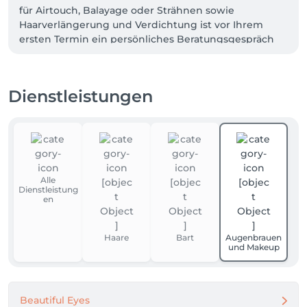
für Airtouch, Balayage oder Strähnen sowie 
Haarverlängerung und Verdichtung ist vor Ihrem 
ersten Termin ein persönliches Beratungsgespräch 
erforderlich.  

Dieser Termin ist einmalig für Neukundinnen, damit 
Dienstleistungen
wir Ihr Haar genau kennenlernen und Ihr 
individuelles Wunsch-Ergebnis planen können.  

Das Beratungsgespräch wird beim 
Behandlungstermin verrechnet –  

bei Haarverdichtung oder Verlängerung erhalten Sie 
Alle
zusätzlich eine Extensions-Bürste als Geschenk.  

Dienstleistung
en
Wir freuen uns auf Sie ✨
Haare
Bart
Augenbrauen
und Makeup
Beautiful Eyes