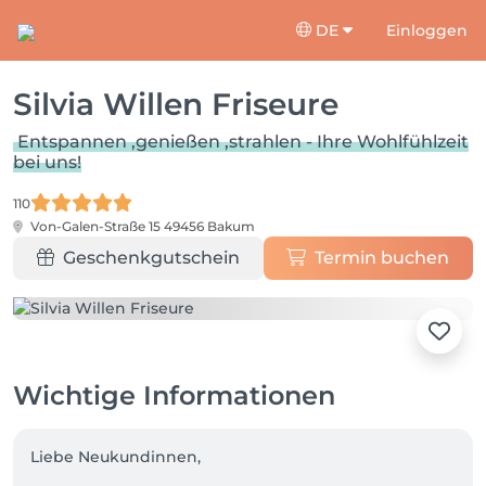
DE
Einloggen
Silvia Willen Friseure
Entspannen ,genießen ,strahlen - Ihre Wohlfühlzeit
bei uns!
110
Von-Galen-Straße 15
49456 Bakum
Geschenkgutschein
Termin buchen
Wichtige Informationen
Liebe Neukundinnen,  
