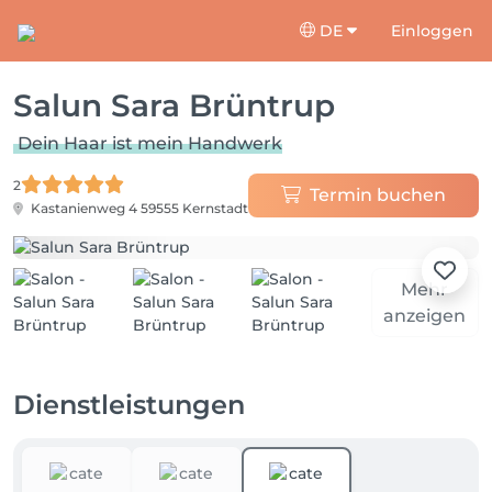
DE
Einloggen
Salun Sara Brüntrup
Dein Haar ist mein Handwerk
2
Termin buchen
Kastanienweg 4
59555 Kernstadt
Mehr
anzeigen
Dienstleistungen