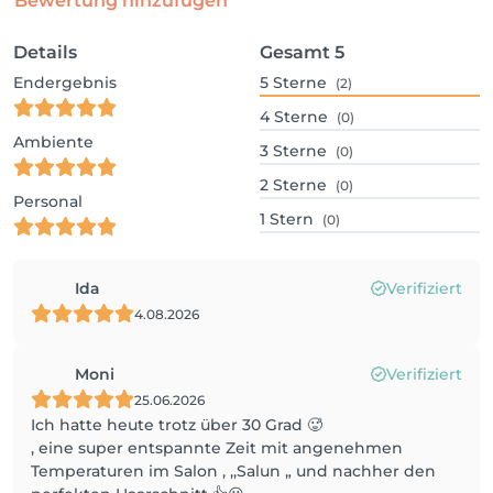
Bewertung hinzufügen
Details
Gesamt
5
Endergebnis
5
Sterne
(2)
4
Sterne
(0)
Ambiente
3
Sterne
(0)
2
Sterne
(0)
Personal
1
Stern
(0)
Ida
Verifiziert
4.08.2026
Moni
Verifiziert
25.06.2026
Ich hatte heute trotz über 30 Grad 🥵
, eine super entspannte Zeit mit angenehmen
Temperaturen im Salon , ,,Salun „ und nachher den