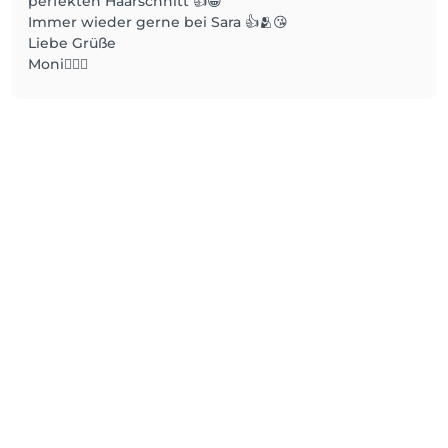
perfekten Haarschnitt 👍😀
Immer wieder gerne bei Sara 👍🫂😘
Liebe Grüße
Moni🙋🏼‍♀️