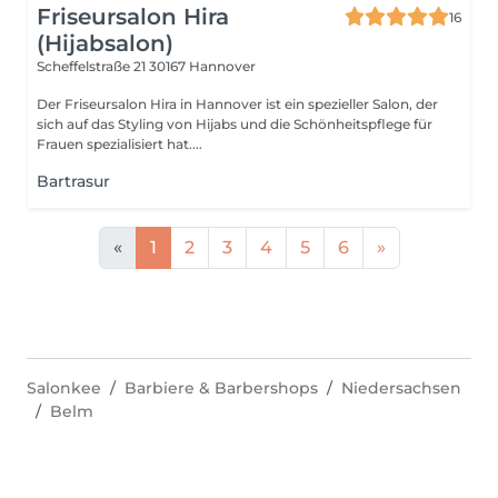
Friseursalon Hira
16
(Hijabsalon)
Scheffelstraße 21
30167 Hannover
Der Friseursalon Hira in Hannover ist ein spezieller Salon, der
sich auf das Styling von Hijabs und die Schönheitspflege für
Frauen spezialisiert hat....
Bartrasur
«
1
2
3
4
5
6
»
Salonkee
Barbiere & Barbershops
Niedersachsen
Belm