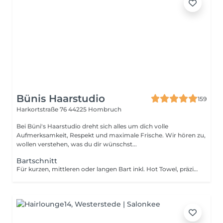
Bünis Haarstudio
159
Harkortstraße 76
44225 Hombruch
Bei Büni's Haarstudio dreht sich alles um dich volle
Aufmerksamkeit, Respekt und maximale Frische. Wir hören zu,
wollen verstehen, was du dir wünschst...
Bartschnitt
Für kurzen, mittleren oder langen Bart inkl. Hot Towel, präziser Konturen sowie Rasur & Beratung passend zu deiner Gesichtsform. Frisch, gepflegt und individuell auf dich abgestimmt. #Maximalefrische