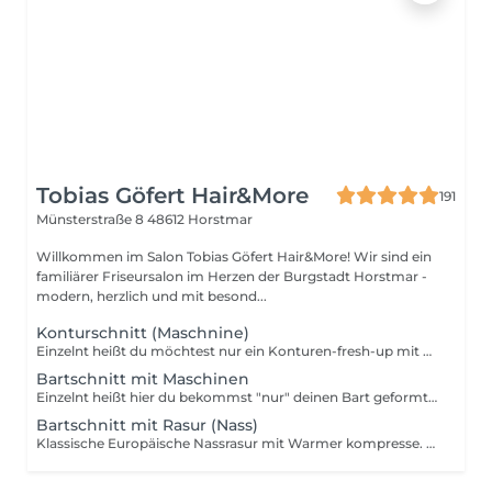
Tobias Göfert Hair&More
191
Münsterstraße 8
48612 Horstmar
Willkommen im Salon Tobias Göfert Hair&More! Wir sind ein
familiärer Friseursalon im Herzen der Burgstadt Horstmar -
modern, herzlich und mit besond...
Konturschnitt (Maschnine)
Einzelnt heißt du möchtest nur ein Konturen-fresh-up mit der Maschine.
Bartschnitt mit Maschinen
Einzelnt heißt hier du bekommst "nur" deinen Bart geformt und gekürzt mit der Maschine.
Bartschnitt mit Rasur (Nass)
Klassische Europäische Nassrasur mit Warmer kompresse. Hier kannst du entscheiden ob Einzelnt oder als Paket wo du noch den Haarschnitt mitbuchst.