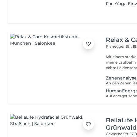
FaceYoga Einz
Relax & C
Planegger Str. 1
Mit einem stark
meine Laufbahn f
echte Leidenschaf
Zehenanalyse
HumanEnerge
BellaLife 
Grünwald
Gewerbe Str. 17
8