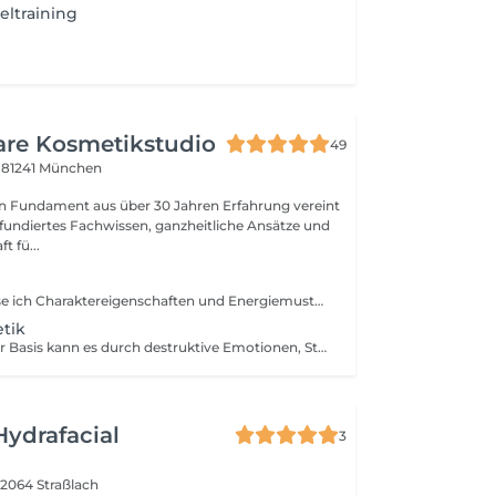
eltraining
are Kosmetikstudio
49
8
81241 München
en Fundament aus über 30 Jahren Erfahrung vereint
undiertes Fachwissen, ganzheitliche Ansätze und
t fü...
An den Zehen lese ich Charaktereigenschaften und Energiemuster von dir.
tik
Auf energetischer Basis kann es durch destruktive Emotionen, Stress etc. zu Blockaden kommen. Durch diverse Heiltechniken können diese entfernt und die Selbstheilungskräfte aktiviert werden. Dies kann auch eine neue Inspiration für dich sein. Sitzung ca. 60 Min. Lies auch gerne auf www.InSichSein.de genaueres.
Hydrafacial
3
2064 Straßlach