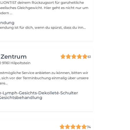
gsort für ganzheitliche
eelisches Gleichgewicht. Hier geht es nicht nur um
dern ...
endung
Die Energie-Anwendung ist für dich, wenn du spürst, dass du innerlich kaum noch zur Ruhe kommst und dein System ständig auf Anspannung läuft. Wenn dein Alltag dich fordert, deine Gedanken ununterbrochen kreisen und selbst Pausen sich nicht mehr erholsam anfühlen. Diese Arbeit unterstützt dich dabei, wieder sanft in deine eigene Balance zurückzufinden und dich innerlich sicherer, ruhiger und mehr bei dir zu fühlen. Viele Menschen erleben nach einer Energie-Anwendung ein Gefühl von Erleichterung, innerer Weite und einer tieferen Verbindung zum eigenen Körper. Die Energie-Anwendung schenkt dir einen Raum, in dem du nichts leisten musst, nichts erklären musst und einfach sein darfst damit dein Körper und dein Inneres wieder aufatmen können. Sie ist ebenso für dich, wenn du dich nach Ruhe, Abschalten und einer echten Auszeit vom Alltag sehnst und einfach etwas nur für dich und dein Körper tun möchtest.
 Zentrum
61
10
91161 Hilpoltstein
tmögliche Service anbieten zu können, bitten wir
, sich vor der Terminbuchung einmalig über unsere
re...
e-Lymph-Gesichts-Dekolleté-Schulter
.Gesichtsbehandlung
74