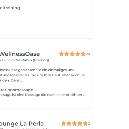
eltraining
WellnessOase
28
42a
85375 Neufahrn (Freising)
nessOase geniessen Sie ein einmaliges und
ratungsgespräch rund um Ihre Haut, aber auch Ihr
nden. Denn ...
erationsmassage
Regenerationsmassage ist eine Massage die nach einer erhöhten körperlichen Belastung zur Regeneration der Muskulatur angewendet wird. Dabei sinken Blutdruck und Puls, der Zellstoffwechsel wird angeregt.
ounge La Perla
3