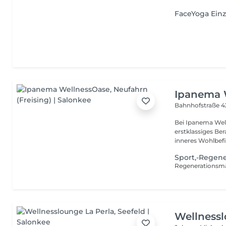
FaceYoga Einz
Ipanema 
Bahnhofstraße 
Bei Ipanema Well
erstklassiges Be
inneres Wohlbefi
Sport,-Regen
Wellnessl