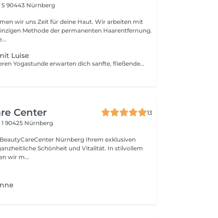
 5
90443 Nürnberg
r uns Zeit für deine Haut. Wir arbeiten mit
r einzigen Methode der permanenten Haarentfernung.
...
it Luise
In dieser besonderen Yogastunde erwarten dich sanfte, fließende Bewegungen die dich behutsam durch den Abend tragen. Wir bauen etwas wohltuende Kraft auf ohne zu überfordern und verbinden Atmung und Bewegung zu einem ruhigen harmonischen Flow. Zum Abschluss lässt du los sinkst in tiefe Entspannung und schenkst dir selbst einen Moment der Stille, fern vom Trubel begleitet von warmer Atmosphäre und einem Hauch Self Care. Bezahlung vor Ort bar oder mit Karte. Auch mit PayPal möglich unter luisegruetz@gmx.de HINWEIS: Bitte bring deine eigene Matte mit.
re Center
13
 1
90425 Nürnberg
CareCenter Nürnberg Ihrem exklusiven
anzheitliche Schönheit und Vitalität. In stilvollem
n wir m...
anne