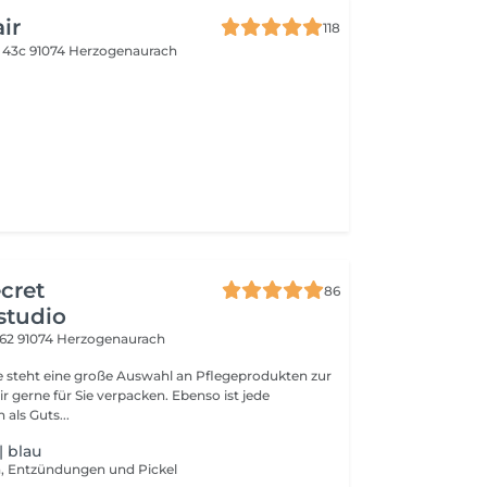
ir
118
e 43c
91074 Herzogenaurach
cret
86
studio
 62
91074 Herzogenaurach
e steht eine große Auswahl an Pflegeprodukten zur
e für Sie verpacken. Ebenso ist jede
als Guts...
| blau
, Entzündungen und Pickel