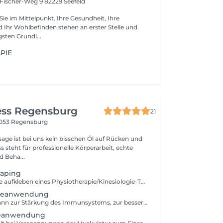
-Fischer-Weg 9
82229 Seefeld
Sie im Mittelpunkt. Ihre Gesundheit, Ihre
 Ihr Wohlbefinden stehen an erster Stelle und
gsten Grundl...
PIE
ess Regensburg
21
053 Regensburg
ss steht für professionelle Körperarbeit, echte
 Beha...
Taping
Durch das direkte aufkleben eines Physiotherapie/Kinesiologie-Tapes, einem aus hochwertigster Baumwolle hergestellten, selbstklebenden Band, das maximales funktionelles Bewegungsmaß gewährleistet, auf die Haut können unterschiedlichste Wirkungen erzielt werden. Ideal zur Unterstützung bei zu kurierenden Verletzungen, zur Lockerung der Muskulatur und Entzündungshemmung.
rmeanwendung
Lokale Wärme kann zur Stärkung des Immunsystems, zur besseren Durchblutung und zur Steigerung des körperlichen Wohlbefindens beitragen. Vor jeder Massageanwendung wird die Durchblutung der Muskulatur gefördert. Eine optimale Vorbereitung auf nachfolgende, intensive Massagegriffe und -techniken.
eanwendung