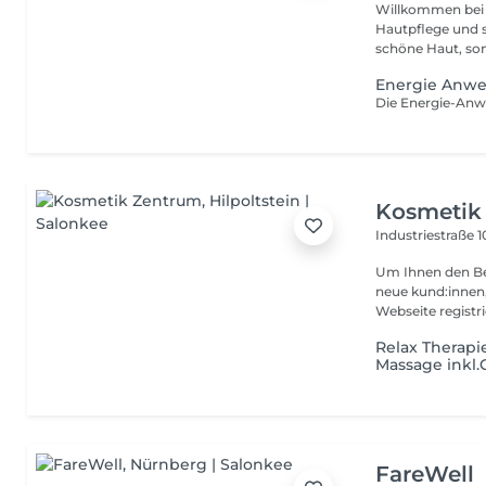
Willkommen bei LIONTIST deinem Rückzu
Hautpflege und s
schöne Haut, son
Energie Anw
Kosmetik
Industriestraße 
Um Ihnen den Bes
neue kund:innen
Webseite registrie
Relax Therapi
Massage inkl
FareWell