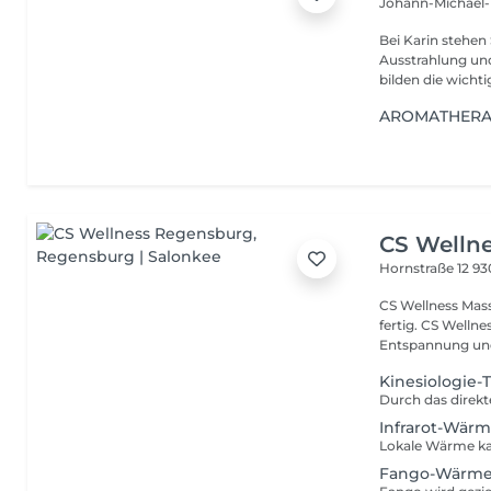
Johann-Michael
Bei Karin stehen 
Ausstrahlung und
bilden die wichti
AROMATHERA
CS Welln
Hornstraße 12
93
CS Wellness Massage ist bei uns kein bisschen Öl auf Rücken und
fertig. CS Wellne
Entspannung und
Kinesiologie-
Infrarot-Wä
Fango-Wärm