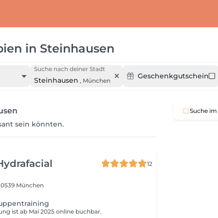
pien
in
Steinhausen
Suche nach deiner Stadt
Geschenkgutschein
Steinhausen
,
München
ausen
Suche im 
ssant sein könnten.
Hydrafacial
12
80539 München
uppentraining
tung ist ab Mai 2025 online buchbar.