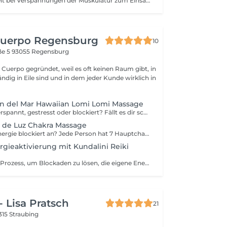
Fango wird gezielt bei Verspannungen der Muskulatur zum Einsatz gebracht und bereitet diese optimal auf nachfolgende Massageanwendungen vor. Fango besteht aus anorganischem Gesteinsmehl, das in der Regel aus echtem Vulkanstein gewonnen wird. Als reines Naturprodukt ist Fango reich an Spurenelementen und Mineralstoffen, die den Stoffwechsel positiv beeinflussen und die Durchblutung fördern können. Vor allem bei Muskelverspannungen eine Wohltat für Körper und Geist.
uerpo Regensburg
10
ße 5
93055 Regensburg
Cuerpo gegründet, weil es oft keinen Raum gibt, in
ndig in Eile sind und in dem jeder Kunde wirklich in
ón del Mar Hawaiian Lomi Lomi Massage
Fühlst du dich verspannt, gestresst oder blockiert? Fällt es dir schwer, loszulassen und deine Energie frei fließen zu lassen? Ritual Sanación del Mar Hawaiian Lomi Lomi Massage Ein sinnliches Ritual, das Körper, Geist und Energie anspricht. Es löst Blockaden, reduziert Stress und schenkt dir tiefe Entspannung, Leichtigkeit und Wohlbefinden. Besondere Vorteile: Tiefes Loslassen von Verspannungen Innere Ruhe und Entlastung von Stress Befreiung emotionaler Blockaden Harmonisierung der Energie und freier Fluss Gefühl von Leichtigkeit, Verbundenheit und Wohlbefinden Klarheit im Geist und mehr Präsenz im Körper
s de Luz Chakra Massage
Fühlt sich Ihre Energie blockiert an? Jede Person hat 7 Hauptchakren das sind Ihre wichtigsten Energiezentren. Sind sie blockiert oder überaktiv, fühlen Sie sich oft unausgeglichen, müde oder gestresst. Dieses Ritual aktiviert jedes der 7 Hauptchakren gezielt, löst Blockaden in Körper und Geist und fördert einen freien, kraftvollen Energiefluss, der innere Balance, Klarheit und Vitalität zurückbringt. Gezielte Auflösung energetischer Blockaden Tiefe körperliche Entspannung und Gelöstheit Innere Klarheit und mentale Leichtigkeit Vitalität und harmonischer Energiefluss Verbindung mit Ihrem inneren Licht und Gleichgewicht Spüren Sie, wie Ihre Energie frei fließt und Sie wieder Leichtigkeit, Balance und Wohlbefinden erleben.
ergieaktivierung mit Kundalini Reiki
Ein tiefgehender Prozess, um Blockaden zu lösen, die eigene Energie zu aktivieren und wieder in Verbindung mit sich selbst zu kommen. Ideal für alle, die: • berufliche Ziele verwirklichen möchten • erfüllende Beziehungen aufbauen wollen • ein Zuhause oder Sicherheit schaffen möchten • mehr innere Stärke und Selbstvertrauen gewinnen wollen Inklusive: • 4 individuell abgestimmte Energiesitzungen • 1 Sitzung zur Verbindung und Einstimmung • Persönliche Rückmeldung nach jeder Sitzung • Kontinuierliche Begleitung während des gesamten Prozesses • Aufbauender Prozess für nachhaltige Veränderung Dauer pro Sitzung: 10–15 Minuten (präzise, fokussierte Energiearbeit) Investition: 120 € ➡ Mehr Erfahrungsberichte hier: [Link zu deinen Testimonials]
- Lisa Pratsch
21
315 Straubing