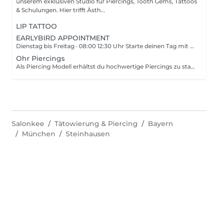
unserem exklusiven Studio für Piercings, Tooth Gems, Tattoos
& Schulungen. Hier trifft Ästh...
LIP TATTOO
EARLYBIRD APPOINTMENT
Dienstag bis Freitag · 08:00 12:30 Uhr Starte deinen Tag mit Nadeln statt Kaffee. Mit unseren EARLY BIRD APPOINTMENTS bekommst du deine Pretty-Hurtz-Experience am Morgen exklusiv, limitiert und bis zu 50 % günstiger als regulär. Dein Vorteil: Termine nur zwischen 08:00 und 12:30 Uhr Dienstag bis Freitagm - Bis zu 50 % Preisvorteil auf ausgewählte Behandlungen Nur mit vorab vereinbartem Termin keine Walk-Ins Perfekt für alle, die schon morgens ein Zeichen setzen wollen.
Ohr Piercings
Als Piercing Modell erhältst du hochwertige Piercings zu stark vergünstigten Konditionen. Der Grund dafür ist, dass diese Termine nicht nur zum routinierten üben dienen, sondern auch für Content-Produktion, Weiterentwicklung neuer Techniken, Social-Media-Material, Schulungsvorlagen und Portfolio-Updates genutzt werden. Du bekommst Studio-Qualität, nur zum Modellpreis
Salonkee
Tätowierung & Piercing
Bayern
München
Steinhausen