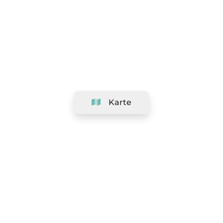
Karte
Unternehmen
Support
Team
&
Jobs
Ihr Geschäft hinzufügen