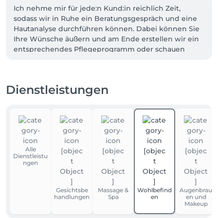
Ich nehme mir für jede:n Kund:in reichlich Zeit, 
sodass wir in Ruhe ein Beratungsgespräch und eine 
Hautanalyse durchführen können. Dabei können Sie 
Ihre Wünsche äußern und am Ende erstellen wir ein 
entsprechendes Pflegeprogramm oder schauen 
zusammen, inwiefern Sie Ihre vorhandenen 
Produkten erweitern können. Aus diesem Grunde 
sind bei meinen Behandlungen nur der Preis 
Dienstleistungen
angegeben und nicht die Zeit, denn es kann 
variieren zwischen 60-90-120 min.
Alle
Dienstleistu
ngen
Gesichtsbe
Massage &
Wohlbefind
Augenbrau
handlungen
Spa
en
en und
Makeup