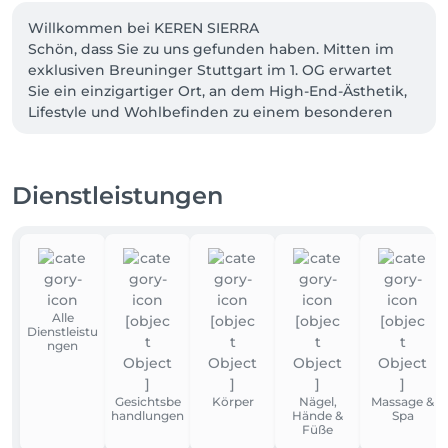
Willkommen bei KEREN SIERRA

Schön, dass Sie zu uns gefunden haben. Mitten im 
exklusiven Breuninger Stuttgart im 1. OG erwartet 
Sie ein einzigartiger Ort, an dem High-End-Ästhetik, 
Lifestyle und Wohlbefinden zu einem besonderen 
Erlebnis verschmelzen. 

Wir empfehlen, etwa 10 Minuten vor Ihrem Termin zu 
Dienstleistungen
erscheinen, um Ihre Behandlung in entspannter 
Atmosphäre beginnen zu können. Die Behandlung 
findet im 1. OG des Breuninger Stuttgart statt. Unser 
Team an der Rezeption freut sich drauf, Sie dort 
willkommen zu heißen.
Alle
Dienstleistu
ngen
Gesichtsbe
Körper
Nägel,
Massage &
handlungen
Hände &
Spa
Füße