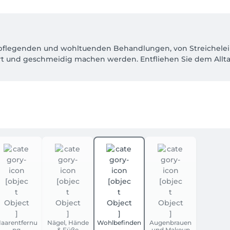
n, pflegenden und wohltuenden Behandlungen, von Streichelei
art und geschmeidig machen werden. Entfliehen Sie dem Allt
icht und Körper. Entspannt und in aller Ruhe können Sie in d
Massagen genießen oder es Ihren Füßen gut gehen lassen.
aarentfernu
Nägel, Hände
Wohlbefinden
Augenbrauen
ng
& Füße
und Makeup