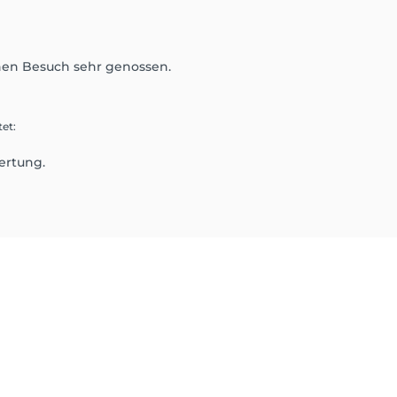
nen Besuch sehr genossen.
tet
:
ertung.