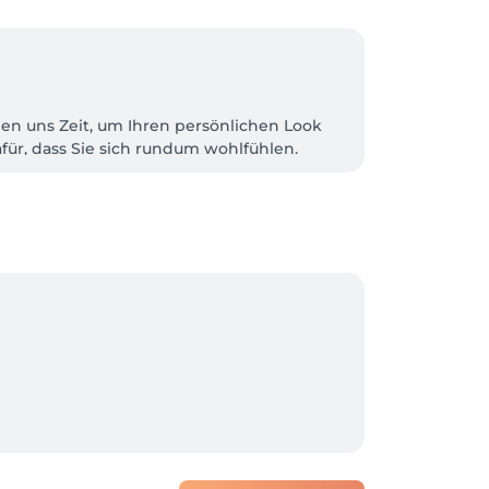
en uns Zeit, um Ihren persönlichen Look 
für, dass Sie sich rundum wohlfühlen.

en? Mit einer individuellen Farb- und 
 vom Alltag und genießen Sie persönliche 