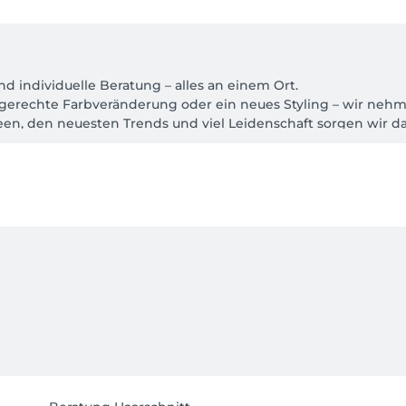
 individuelle Beratung – alles an einem Ort.

ypgerechte Farbveränderung oder ein neues Styling – wir nehm
deen, den neuesten Trends und viel Leidenschaft sorgen wir da
 entdecken oder einfach frischen Schwung in Ihren Look bring
, der zu Ihnen passt.

spannen und Auftanken. Gönnen Sie sich eine kleine Auszeit
höchste Qualität – zu fairen Preisen.

d Kinder

bis zum kompletten Umstyling
