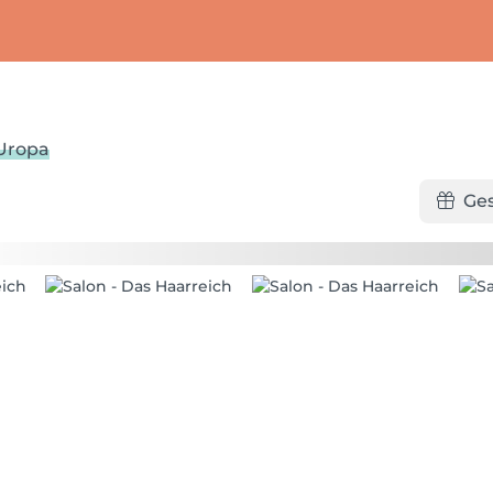
/Uropa
Ge