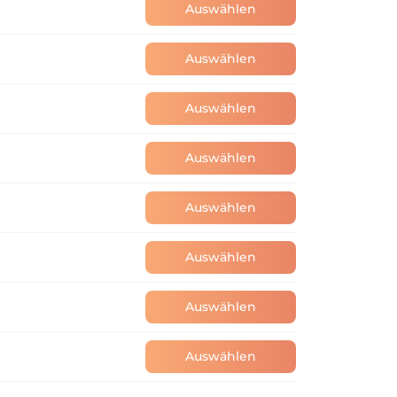
Auswählen
erückenservice an.

Auswählen
 individuell – mit Herz, Diskretion und 
Auswählen
ren Bedürfnissen passt.

Auswählen
Auswählen
Auswählen
Auswählen
Auswählen