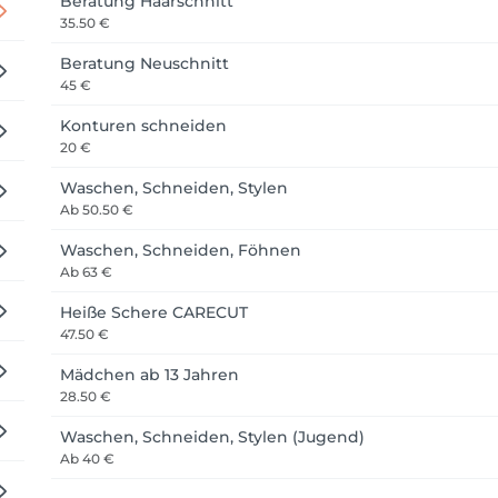
Beratung Haarschnitt
35.50 €
Beratung Neuschnitt
riseurservice auch einen einfühlsamen und professionellen P
45 €
en wir uns Zeit für Ihre persönlichen Wünsche und beraten Sie
Konturen schneiden
ssende Perücke, die zu Ihrem Stil, Ihrer Persönlichkeit und Ih
20 €
Waschen, Schneiden, Stylen
Ab
50.50 €
Waschen, Schneiden, Föhnen
mit Ihrer Krankenkasse

Ab
63 €
sieren Ihrer Perücke

Heiße Schere CARECUT
auch zu Ihnen nach Hause oder in eine Einrichtung

47.50 €
Mädchen ab 13 Jahren
28.50 €
Waschen, Schneiden, Stylen (Jugend)
Ab
40 €