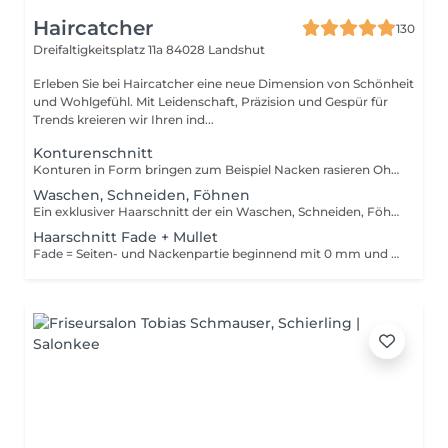
Haircatcher
130
Dreifaltigkeitsplatz 11a
84028 Landshut
Erleben Sie bei Haircatcher eine neue Dimension von Schönheit
und Wohlgefühl. Mit Leidenschaft, Präzision und Gespür für
Trends kreieren wir Ihren ind...
Konturenschnitt
Konturen in Form bringen zum Beispiel Nacken rasieren Ohne Waschen, kein kompletter Haarschnitt
Waschen, Schneiden, Föhnen
Ein exklusiver Haarschnitt der ein Waschen, Schneiden, Föhnen und ein stilvolles Styling beinhaltet. Inklusive Schnitthaare auswaschen und wohlfühl Kopfmassage
Haarschnitt Fade + Mullet
Fade = Seiten- und Nackenpartie beginnend mit 0 mm und ein Übergang, höherer Aufwand, ohne Rasiermesser Ein exklusiver Haarschnitt der ein Waschen, Schneiden, Föhnen und ein stilvolles Styling beinhaltet. Inklusive Schnitthaare auswaschen und wohlfühl Kopfmassage