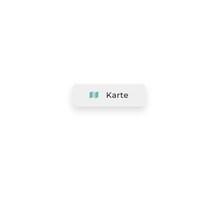
Karte
Unternehmen
Support
Team
&
Jobs
Ihr Geschäft hinzufügen