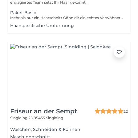
engagiertes Team setzt Ihr Haar gekonnt...
Paket Basic
Mehr als nur ein Haarschnitt Gönn dir ein echtes Verwöhnerlebnis: Unsere Paket Basic ist perfekt, wenn du mehr willst als nur einen Haarschnitt. Entspannung, Präzision und ein perfekter Look alles in einer Sitzung. Unser Service für dich: - Individuelle Beratung für den perfekten Schnitt - Verwöhnhaarwäsche am Liegewaschbecken - Präziser Haarschnitt, abgestimmt auf deinen Stil - eine zweite Haarwäsche - Augenbrauen trimmen - Professionelles Styling Wahlweise dazu: - Barttrimm - Nassrasur - Relax-Massage Gönn dir den Luxus, den du verdienst.
Haarspezifische Umformung
Friseur an der Sempt
22
Singlding 25
85435 Singlding
Waschen, Schneiden & Föhnen
Maschinenschnitt