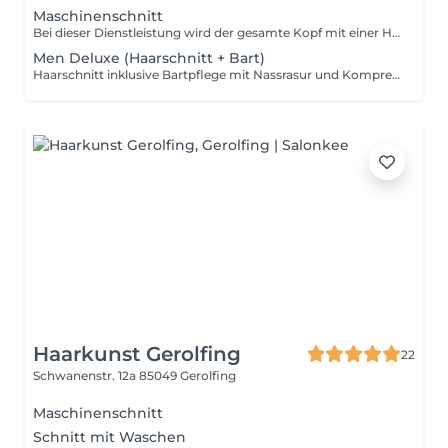
Maschinenschnitt
Bei dieser Dienstleistung wird der gesamte Kopf mit einer Haarschneidemaschine geschnitten, ohne den Einsatz einer Schere.
Men Deluxe (Haarschnitt + Bart)
Haarschnitt inklusive Bartpflege mit Nassrasur und Kompressen. Die Behandlung sorgt für eine gründliche Rasur, weiche Haut und eine präzise Formung von Haar und Bart. Entspannende Kompressen ergänzen die Pflege und sorgen für ein frisches Gefühl.
Haarkunst Gerolfing
22
Schwanenstr. 12a
85049 Gerolfing
Maschinenschnitt
Schnitt mit Waschen