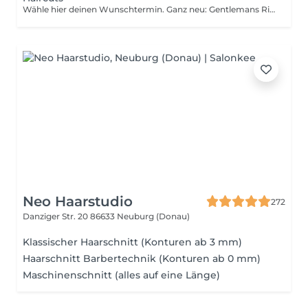
Wähle hier deinen Wunschtermin. Ganz neu: Gentlemans Ritual: Haarschnitt inkl. Bartpflege und Styling Beard Sculpt: Bart in Form gebracht und perfekt definiert The Blend: sanfte Grauabdeckung in nur 10 Min.
Neo Haarstudio
272
Danziger Str. 20
86633 Neuburg (Donau)
Klassischer Haarschnitt (Konturen ab 3 mm)
Haarschnitt Barbertechnik (Konturen ab 0 mm)
Maschinenschnitt (alles auf eine Länge)