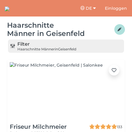
DE
Einloggen
Haarschnitte
Männer
in
Geisenfeld
Filter
Haarschnitte Männer
in
Geisenfeld
Friseur Milchmeier
133