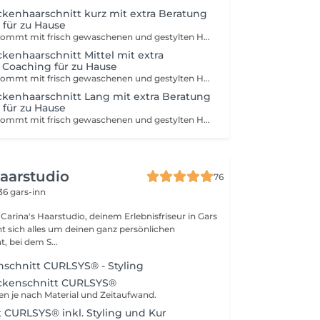
kenhaarschnitt kurz mit extra Beratung
für zu Hause
WICHTIG: Bitte kommt mit frisch gewaschenen und gestylten Haaren (1-2 Tage), mit deiner normalen Lockenroutine, da wir im trockenen schneiden und auf die jeweilige Haarstruktur besser eingehen können, bitte nicht mit Zopf, Halfbuns oder mit geglättenten Haaren kommen!
enhaarschnitt Mittel mit extra
 Coaching für zu Hause
WICHTIG: Bitte kommt mit frisch gewaschenen und gestylten Haaren (1-2 Tage), mit deiner normalen Lockenroutine, da wir im trockenen schneiden und auf die jeweilige Haarstruktur besser eingehen können, bitte nicht mit Zopf, Halfbuns oder mit geglättenten Haaren kommen!
kenhaarschnitt Lang mit extra Beratung
für zu Hause
WICHTIG: Bitte kommt mit frisch gewaschenen und gestylten Haaren (1-2 Tage), mit deiner normalen Lockenroutine, da wir im trockenen schneiden und auf die jeweilige Haarstruktur besser eingehen können, bitte nicht mit Zopf, Halfbuns oder mit geglättenten Haaren kommen!
Haarstudio
76
36 gars-inn
arina's Haarstudio, deinem Erlebnisfriseur in Gars
ht sich alles um deinen ganz persönlichen
 bei dem S...
nschnitt CURLSYS® - Styling
ockenschnitt CURLSYS®
ren je nach Material und Zeitaufwand.
 CURLSYS® inkl. Styling und Kur