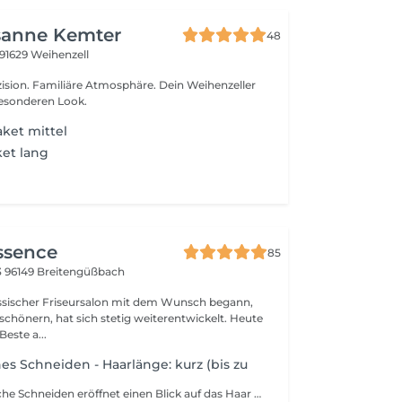
sanne Kemter
48
91629 Weihenzell
zision. Familiäre Atmosphäre. Dein Weihenzeller
besonderen Look.
ket mittel
et lang
Essence
85
3
96149 Breitengüßbach
assischer Friseursalon mit dem Wunsch begann,
chönern, hat sich stetig weiterentwickelt. Heute
Beste a...
hes Schneiden - Haarlänge: kurz (bis zu
Das haarspezifische Schneiden eröffnet einen Blick auf das Haar als lebendiges Element dessen Eigenart sich in der natürlichen Wuchsrichtung und der feinen Torsion jeder Strähne zeigt. Jede Haarsträhne folgt ihrer individuellen Bewegung, wodurch ein eigenständiger Charakter entsteht. Die Konturen des Gesichts und die Linien des Kopfs dienen als Grundlage für die präzise Gestaltung. Der Schnitt greift die vorhandenen Strukturen auf und bringt sie in ein ausgewogenes Verhältnis. Die Handhabung der Frisur wird durch eine passgenaue Abstimmung der Schnittführung erleichtert. Technische Präzision und kreative Umsetzung verschmelzen zu einem Gesamtkonzept, das den persönlichen Ausdruck fördert und die Identität des Trägers sichtbar macht.