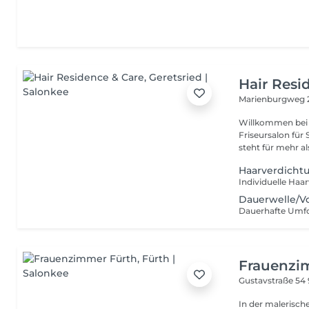
Hair Resi
Marienburgweg 
Willkommen bei H
Friseursalon für Stil, Pf
steht für mehr al
Haarverdicht
Individuelle Haa
Dauerwelle/V
Dauerhafte Um
Frauenzi
Gustavstraße 54
In der malerisch