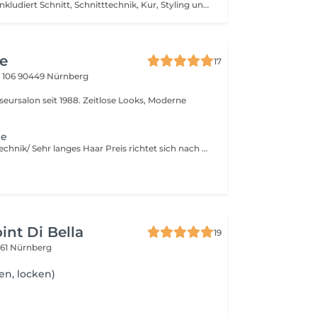
CURLSYS® Hier inkludiert Schnitt, Schnitttechnik, Kur, Styling und Beratung Feuchtigkeitstreatment wird extra verrechnet. der Preis richtet sich nach Haarlänge und Aufwand Per Whatsapp (TEL: 08073 - 7349845) bitte Bilder zukommen lassen: von den eigenen Frisch gewaschenen Locken, von einer Frisur die dir gut gefällt.
re
17
 106
90449 Nürnberg
le
Spezielle Wickeltechnik/ Sehr langes Haar Preis richtet sich nach Aufwand und Produktmenge
int Di Bella
19
61 Nürnberg
ten, locken)