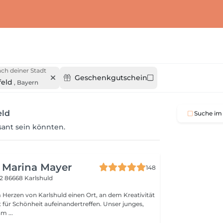
ch deiner Stadt
Geschenkgutschein
feld
,
Bayern
eld
Suche im 
ssant sein könnten.
l Marina Mayer
148
22
86668 Karlshuld
 Herzen von Karlshuld einen Ort, an dem Kreativität
 für Schönheit aufeinandertreffen. Unser junges,
m ...