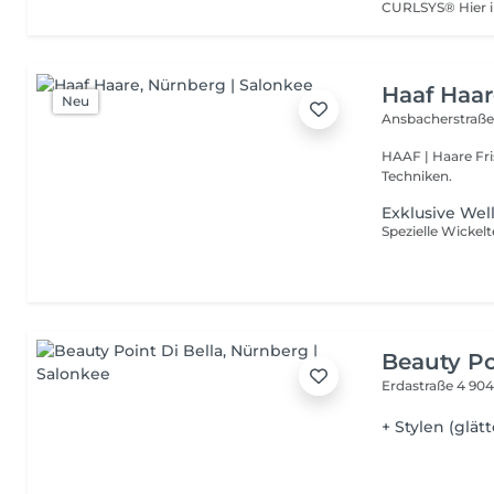
Haaf Haa
Neu
Ansbacherstraße
HAAF | Haare Friseursalon seit 1988. Zeitlose Looks, Moderne
Techniken.
Exklusive Wel
Beauty Po
Erdastraße 4
904
+ Stylen (glät