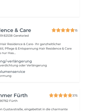
dence & Care
15
29
82538 Geretsried
air Residence & Care- Ihr ganzheitlicher
lege & Entspannung Hair Residence & Care
s nur Haa...
ung/-verlängerung
rverdichtung oder Verlängerung
olumenservice
formung
mmer Fürth
375
90762 Fürth
en Gustavstraße, eingebettet in die charmante