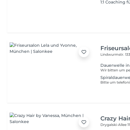
1:1 Coaching f
Friseursa
Lindwurmstr. 13
Dauerwelle in
Wir bitten um pe
Spiraldauerwel
Bitte um telefon
Crazy Hai
Drygalski-Allee 1