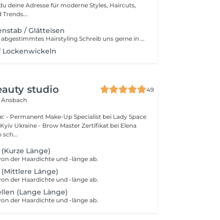
 du deine Adresse für moderne Styles, Haircuts,
 Trends...
enstab / Glätteisen
Ein auf Ihren Typ abgestimmtes Hairstyling Schreib uns gerne in die Notiz, ob Lockenstab oder Glätteisen - dann können wir uns individuell auf dich vorbereiten Je nach Aufwand könnte ein Aufpreis hinzukommen
f Lockenwickeln
eauty studio
49
2 Ansbach
te: - Permanent Make-Up Specialist bei Lady Space
Kyiv Ukraine - Brow Master Zertifikat bei Elena
sch...
 (Kurze Länge)
von der Haardichte und -länge ab.
 (Mittlere Länge)
von der Haardichte und -länge ab.
llen (Lange Länge)
von der Haardichte und -länge ab.