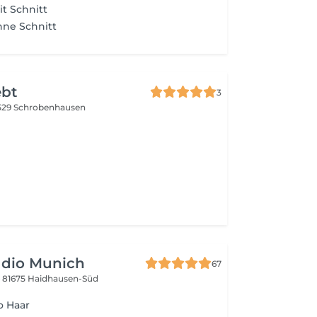
t Schnitt
hne Schnitt
ebt
3
529 Schrobenhausen
udio Munich
67
6
81675 Haidhausen-Süd
o Haar