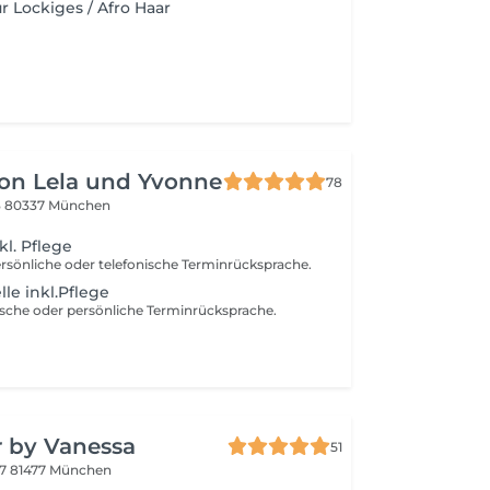
ür Lockiges / Afro Haar
lon Lela und Yvonne
78
3
80337 München
kl. Pflege
rsönliche oder telefonische Terminrücksprache.
le inkl.Pflege
ische oder persönliche Terminrücksprache.
r by Vanessa
51
17
81477 München