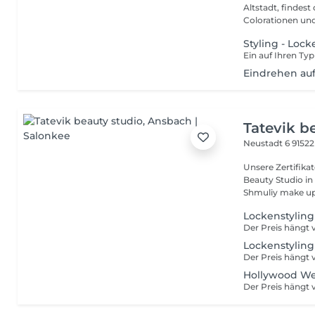
Altstadt, findest
Colorationen und
Styling - Lock
Eindrehen au
Tatevik b
Neustadt 6
9152
Unsere Zertifika
Beauty Studio in 
Shmuliy make up 
Lockenstyling
Der Preis hängt 
Lockenstyling
Der Preis hängt 
Hollywood We
Der Preis hängt 