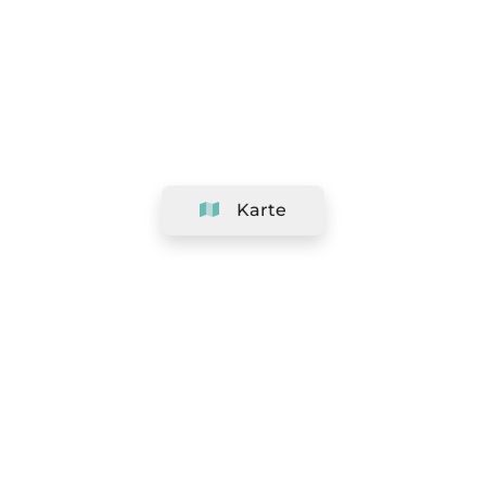
Karte
Unternehmen
Support
Team
&
Jobs
Ihr Geschäft hinzufügen