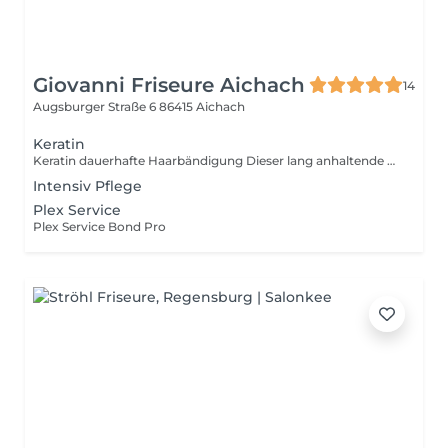
Giovanni Friseure Aichach
14
Augsburger Straße 6
86415 Aichach
Keratin
Keratin dauerhafte Haarbändigung Dieser lang anhaltende Expert Service verwandelt widerspenstiges, lockiges, gewelltes oder frizzy Haar in die luxuriöseste, geschmeidigste Version seiner selbst für bis zu 5 Monate.
Intensiv Pflege
Plex Service
Plex Service Bond Pro