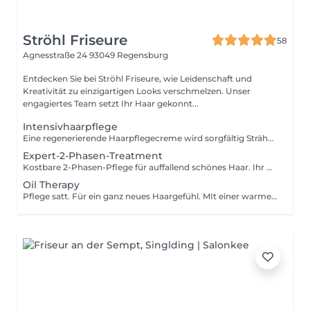
Ströhl Friseure
58
Agnesstraße 24
93049 Regensburg
Entdecken Sie bei Ströhl Friseure, wie Leidenschaft und
Kreativität zu einzigartigen Looks verschmelzen. Unser
engagiertes Team setzt Ihr Haar gekonnt...
Intensivhaarpflege
Eine regenerierende Haarpflegecreme wird sorgfältig Strähne für Strähne in Ihr Haar einmassiert. Die Wirkstoffe dringen dabei tief in Ihr Haar ein und verbessern deutlich die Struktur und Stabilität.
Expert-2-Phasen-Treatment
Kostbare 2-Phasen-Pflege für auffallend schönes Haar. Ihr Haar wird geschützt, erhält brillanten Glanz, kraftvolle Elastizität und eine geschmeidige Fülle. Ideal nach der Coloration.
Oil Therapy
Pflege satt. Für ein ganz neues Haargefühl. MIt einer warmen Kompresse werden die Öle ins Haar eingeschleust und mit einer exklusiven Pflegecreme versiegelt. Das Ergebnis traumhaft glänzendes Haar.