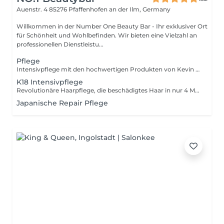
Auenstr. 4
85276 Pfaffenhofen an der Ilm, Germany
Willkommen in der Number One Beauty Bar - Ihr exklusiver Ort
für Schönheit und Wohlbefinden. Wir bieten eine Vielzahl an
professionellen Dienstleistu...
Pflege
Intensivpflege mit den hochwertigen Produkten von Kevin Murphy. HaarpflegeTipp: Schonend waschen, Hitzeschutz nutzen und passende Heimbehandung nutzen!
K18 Intensivpflege
Revolutionäre Haarpflege, die beschädigtes Haar in nur 4 Minuten repariert für stärkere, gesündere Haare. Optimal zur Farbbehandlung. HaarpflegeTipp: Schonend waschen, Hitzeschutz nutzen und passende Heimbehandung nutzen!
Japanische Repair Pflege