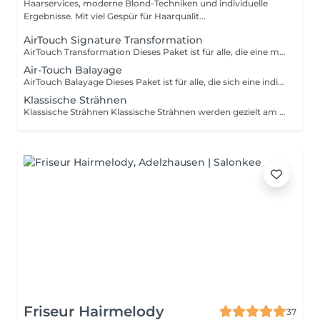
Haarservices, moderne Blond-Techniken und individuelle
Ergebnisse. Mit viel Gespür für Haarqualit...
AirTouch Signature Transformation
AirTouch Transformation Dieses Paket ist für alle, die eine maximale Blondveränderung oder ein besonders helles, hochwertiges Blond möchten. Durch die AirTouch-Technik entstehen extrem feine Strähnen mit einem weichen, natürlichen Verlauf und ohne harte Kanten. Je nach Ausgangssituation wird entweder nur der Ansatz aufgefrischt (Signature Ansatz) oder zusätzlich werden Längen und Spitzen aufgehellt (Ansatz & Längen). Perfekt für alle, die möglichst hell werden oder ihr Blond auf höchstem Niveau auffrischen möchten. Inklusive Tönung, Conditioner, Waschen, Schneiden und Föhnen.
Air-Touch Balayage
AirTouch Balayage Dieses Paket ist für alle, die sich eine individuelle Balayage, Highlights oder einen besonders weichen Farbverlauf wünschen. Mit der AirTouch-Technik können natürliche, sanfte oder auch deutlich sichtbarere Ergebnisse erzielt werden – ganz nach deinem Wunsch. Ob dunkles Haar, mehr Helligkeit, eine klassische Balayage oder feine Highlights – die Technik wird individuell an deine Haarfarbe, Haarstruktur und dein Wunschziel angepasst. Beim halben Kopf werden Oberkopf und Konturen bearbeitet, beim ganzen Kopf das gesamte Haar. Inklusive persönlicher Beratung, Tönung, Conditioner, Waschen, Schneiden und Föhnen.
Klassische Strähnen
Klassische Strähnen Klassische Strähnen werden gezielt am Ansatz gesetzt und je nach Wunsch über den Kopf verteilt. So entsteht mehr Helligkeit und Bewegung im Haar, ohne dass die Haare komplett aufgehellt werden müssen. Egal ob du dir ein natürliches Hellbraun, warme Karamelltöne, Beige, ein kühles Ergebnis oder ein helles Blond wünschst – die Farbe wird individuell an deine Ausgangshaarfarbe und dein Wunschziel angepasst. Ideal für mehr Helligkeit, eine Ansatzauffrischung oder eine natürliche Veränderung. Inklusive Glossing, Pflege, Waschen, Schneiden und Föhnen. Ganzer Kopf Strähnen über den gesamten Kopf verteilt für ein möglichst gleichmäßiges und helles Ergebnis. Halber Kopf Strähnen im Oberkopf- und Konturbereich bis zum Wirbel am Hinterkopf. Ideal zur Auffrischung des sichtbaren Bereichs.
Friseur Hairmelody
37