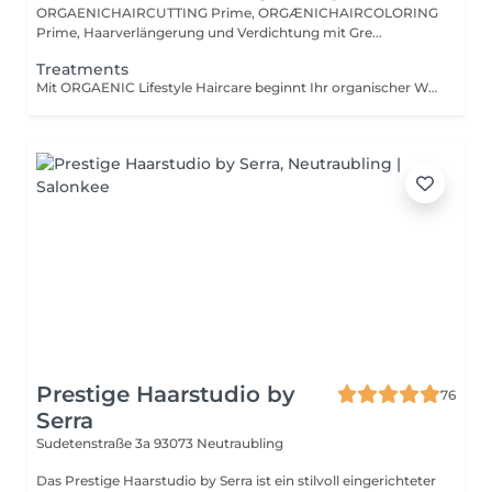
ORGAENICHAIRCUTTING Prime, ORGÆNICHAIRCOLORING
Prime, Haarverlängerung und Verdichtung mit Gre...
Treatments
Mit ORGAENIC Lifestyle Haircare beginnt Ihr organischer Weg. Entwickelt, um die ureigene Kraft von Haar zu befreien und zu erhalten - nicht mehr und nicht weniger. Das Ergebnis ist nicht alleine vom Produkt abhängig, sondern von Prozess und Wissen, Produkte ressourcenorientiert und stimmig einzusetzen - in verschiedensten, sorgfältig ausbalancierten Anwendungsprozessen. Für langlebige Haarschnitte und Haarfarben. Für weniger Salonbesuche. Für echte Nachhaltigkeit in der Haarpflege.
Prestige Haarstudio by
76
Serra
Sudetenstraße 3a
93073 Neutraubling
Das Prestige Haarstudio by Serra ist ein stilvoll eingerichteter