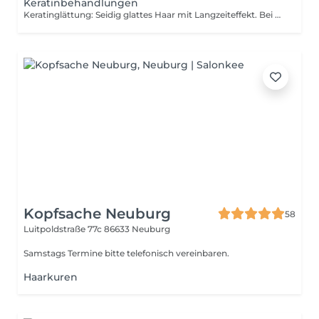
Keratinbehandlungen
Keratinglättung: Seidig glattes Haar mit Langzeiteffekt. Bei der Krratinglättung wird eine spezielle Keratinpflege in das Haar eingearbeitet und mit Wärme versiegelt. Kerstin ist ein natürlicher Bestandteil des Haares und stärkt die Struktur von innen heraus. Das ergebnis: glattes, geschmeidiges und glänzendes Haar das auch bei hoher Luftfeuchtigkeit frizzfrei bleibt.
Kopfsache Neuburg
58
Luitpoldstraße 77c
86633 Neuburg
Samstags Termine bitte telefonisch vereinbaren.
Haarkuren