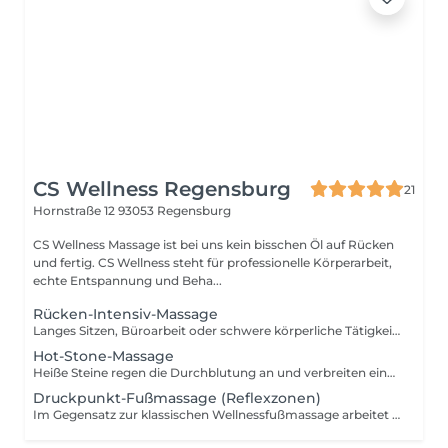
CS Wellness Regensburg
21
Hornstraße 12
93053 Regensburg
CS Wellness Massage ist bei uns kein bisschen Öl auf Rücken
und fertig. CS Wellness steht für professionelle Körperarbeit,
echte Entspannung und Beha...
Rücken-Intensiv-Massage
Langes Sitzen, Büroarbeit oder schwere körperliche Tätigkeiten: Mit therapeutischen Fachkenntnissen werden im Rahmen dieser wohltuenden Massage Verspannungen gelöst, Muskelverhärtungen gelockert und Ihr persönliches Wohlbefinden gesteigert. So meistern Sie Ihren Alltag entspannt und mit Leichtigkeit! Besonders bei Nacken- und Schulterverspannungen!
Hot-Stone-Massage
Heiße Steine regen die Durchblutung an und verbreiten eine wohlige Wärme im gesamten Körper Wir legen nicht nur die Steine auf, wir arbeiten die Wärme direkt in die Muskulatur
Druckpunkt-Fußmassage (Reflexzonen)
Im Gegensatz zur klassischen Wellnessfußmassage arbeitet die Druckpunktmassage mit einer speziellen Druckpunkttechnik, die auf organbezogene Reflexzonen wirkt. Jede Reflexzonen spiegelt dabei ein körpereigenes Organ wieder, auf das positiv eingewirkt werden kann.