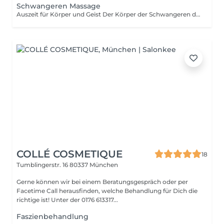
Schwangeren Massage
Auszeit für Körper und Geist Der Körper der Schwangeren durchlebt in der Schwangerschaft große Veränderungen. Durch die schwangeren Massage können einige typische Schwangerschaftsbeschwerden gelindert werden! verbesserte Sauerstoffversorgung zum Baby Ängste können reduziert werden (Abbau Stresshormone) Verbesserung der Schlafqualität Bindung zwischen Mama und Kind
COLLÉ COSMETIQUE
18
Tumblingerstr. 16
80337 München
Gerne können wir bei einem Beratungsgespräch oder per
Facetime Call herausfinden, welche Behandlung für Dich die
richtige ist! Unter der 0176 613317...
Faszienbehandlung