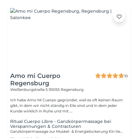
Amo mi Cuerpo
10
Regensburg
Weißenburgstraße 5
93055 Regensburg
Ich habe Amo Mi Cuerpo gegründet, weil es oft keinen Raum
gibt, in dem wir nicht ständig in Eile sind und in dem jeder
Kunde wirklich in Ruhe und mit ...
Ritual Cuerpo Libre - Ganzkörpermassage bei
Verspannungen & Contracturen
Ganzkörpermassage zur Muskel- & Energielockerung Ein tief wirkendes Ritual zur Lösung von Verspannungen und Contracturen sowie zur sanften Befreiung emotionaler Blockaden. Inspiriert von der klassischen schwedischen Massagetechnik, die Anfang des 20. Jahrhunderts in Europa entwickelt wurde, um verspannte Muskulatur gezielt zu lockern. Mit achtsamen, kraftvollen Griffen unterstützt diese Massage deinen Körper dabei, wieder in Fluss zu kommen von Kopf bis Fuß, spürbar leicht und energiegeladen.