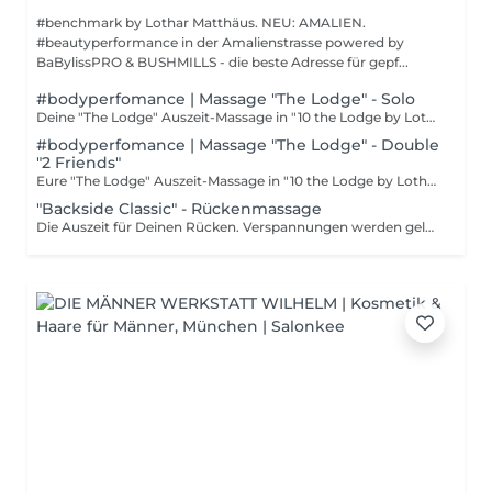
#benchmark by Lothar Matthäus. NEU: AMALIEN.
#beautyperformance in der Amalienstrasse powered by
BaBylissPRO & BUSHMILLS - die beste Adresse für gepf...
#bodyperfomance | Massage "The Lodge" - Solo
Deine "The Lodge" Auszeit-Massage in "10 the Lodge by Lothar Matthäus". Gönn Dir die entspannendste Gankörper-Massage Münchens im exklusiven Private Spa in der Männer Werkstatt. Hier bekommst Du mehr als nur Entspannung. Du bekommst eine Massage, die sitzt - tiefgehend, präzise und auf dich abgestimmt. Ob Verspannungen lösen oder einfach runterkommen: Unsere Expertinnen wissen, was Männer brauchen. Das Ambiente? Lass Dich überraschen... Softdrinks, Bier und/ oder BUSHMILLS sind natürlich inkludiert. "10 the Lodge by Lothar Matthäus" - nur für Männer. Nur bei uns im bestbewerteten Studio für gepflegte Männer in Deutschland.
#bodyperfomance | Massage "The Lodge" - Double
"2 Friends"
Eure "The Lodge" Auszeit-Massage in "10 the Lodge by Lothar Matthäus". Gönnt euch die entspannendste Gankörper-Massage Münchens zu zweit im exklusiven Private Spa in der Männer Werkstatt. Hier bekommt ihr mehr als nur Entspannung. Ihr bekommtt eine Massage, die sitzt - tiefgehend, präzise und auf euch abgestimmt ist. Ob Verspannungen lösen oder einfach runterkommen: Unsere Expertinnen wissen, was Männer brauchen. Das Ambiente? Lasst euch überraschen... Softdrinks, Bier und/ oder BUSHMILLS sind natürlich inkludiert. "10 the Lodge by Lothar Matthäus" - nur für Männer. Nur bei uns im bestbewerteten Studio für gepflegte Männer in Deutschland.
"Backside Classic" - Rückenmassage
Die Auszeit für Deinen Rücken. Verspannungen werden gelockert, Sehnen entlastet und die Durchblutung verbessert. Viele Rückenprobleme können mit unserer Rückenmassage verbessert oder vorbeugend behandelt werden. Unsere Massagen werden mit hochwertigem Öl durchgeführt.