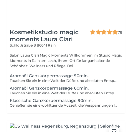
Kosmetikstudio magic
78
moments Laura Clari
Schloßstraße 8
86641 Rain
Salon Laura Clari Magic Moments Willkommen im Studio Magic
Moments in Rain am Lech, Ihrem Ort für langanhaltende
Schönheit, Wellness und Pflege. Bei ...
Aromaöl Ganzkörpermassage 90min.
Tauchen Sie ein in eine Welt der Düfte und absoluten Entspannung. Die Aromaölmassage ist eine sanfte Ganzkörpermassage die Körper, Geist und Seele in Einklang bringt. Bei dieser Behandlung werden hochwertige, individuell auf Ihre Bedürfnisse abgestimmte ätherische Öle sanft in die Haut einmassiert. Auf Ihren Wunsch kann sie auch mit Griffen aus der klassischen Massage kombiniert werden. Massage Kontraindikation: akute Thrombose arterielle Durchblutungsstörung, periphere arterielle Verschlusskrankheit Dekompensierte Herzinsuffizienz Herzinfarkt Lymphangitis - Blutvergiftung Thrombophlebitis ( entzündete Krampfader ) Verbrennung Infektion, offene Wunden, Tumore Warzen, Ekzeme, Pilze, Furunkel Band/ Sehnenruptur Muskelfaserriss Nach chirurgischen Eingriffen Akute virale und bakterielle Infekte, Fieber Tumore/ Krebs Bandscheibenvorfall Kaudassyndrom Schwangerschaft
Aromaöl Ganzkörpermassage 60min.
Tauchen Sie ein in eine Welt der Düfte und absoluten Entspannung. Die Aromaölmassage ist eine sanfte Ganzkörpermassage die Körper, Geist und Seele in Einklang bringt. Bei dieser Behandlung werden hochwertige, individuell auf Ihre Bedürfnisse abgestimmte ätherische Öle sanft in die Haut einmassiert. Auf Ihren Wunsch kann sie auch mit Griffen aus der klassischen Massage kombiniert werden. Massage Kontraindikation: akute Thrombose arterielle Durchblutungsstörung, periphere arterielle Verschlusskrankheit Dekompensierte Herzinsuffizienz Herzinfarkt Lymphangitis - Blutvergiftung Thrombophlebitis ( entzündete Krampfader ) Verbrennung Infektion, offene Wunden, Tumore Warzen, Ekzeme, Pilze, Furunkel Band/ Sehnenruptur Muskelfaserriss Nach chirurgischen Eingriffen Akute virale und bakterielle Infekte, Fieber Tumore/ Krebs Bandscheibenvorfall Kaudassyndrom Schwangerschaft
Klassische Ganzkörpermassage 90min.
Genießen sie eine wohltuende Auszeit, die Verspannungen löst und ihr Wohlbefinden steigert. Die Klassische Massage ist eine Kombination aus sanften Streichungen und gezielten Grifftechniken, um die Muskulatur aufzulockern und die Durchblutung anzuregen. Kontraindikation: - akute Thrombose - arterielle Durchblutungsstörung, periphere arterielle Verschlusskrankheit - Dekompensierte Herzinsufizenz - Herzinfarkt - Lymphangitis - Blutvergiftung - Thrombophlebitis (entzündete Krampfader) - Verbrennung - Infektion, offene Wunden, Tumore - Warzen, Ekzeme, Pilze, Furunkel - Band/ Sehnenruptur - Muskelfaserriss - Nach chirurgischen Eingriffen - Akute virale und bakterielle Infekte, Fieber - Tumore/ Krebs - Bandscheibenvorfall - Kaudassyndrom - Schwangerschaft