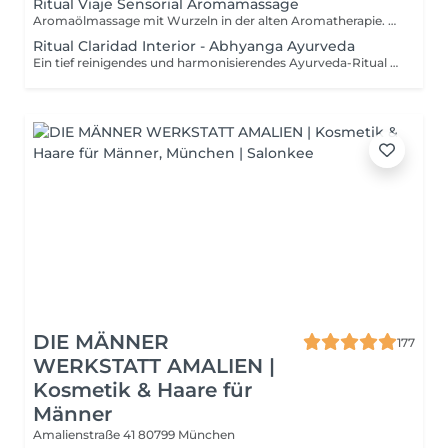
Ritual Viaje Sensorial Aromamassage
Aromaölmassage mit Wurzeln in der alten Aromatherapie. Ein sinnliches Ritual, das die Kraft der Berührung mit der Heilkraft ätherischer Öle vereint. Inspiriert von jahrtausendealten Traditionen der Aromatherapie aus Ägypten, Indien und Griechenland. Die warmen, naturreinen Öle und sanften Massagegriffe führen dich auf eine Reise durch deine Sinne zurück zu innerer Ruhe, Ausgeglichenheit und Regeneration.
Ritual Claridad Interior - Abhyanga Ayurveda
Ein tief reinigendes und harmonisierendes Ayurveda-Ritual für Körper und Geist. Inspiriert von der traditionellen Abhyanga-Massage mit warmem Kräuteröl, unterstützt es die Ausleitung von Ama (Schlackenstoffen), fördert den Energiefluss und stärkt das innere Gleichgewicht. Sanfte, rhythmische Streichungen nähren das Gewebe, entspannen das Nervensystem und laden dich ein, körperliche und mentale Klarheit zu erfahren, für neue Leichtigkeit und innere Ruhe.
DIE MÄNNER
177
WERKSTATT AMALIEN |
Kosmetik & Haare für
Männer
Amalienstraße 41
80799 München