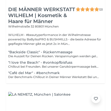
DIE MÄNNER WERKSTATT
131
WILHELM | Kosmetik &
Haare für Männer
Wilhelmstraße 32
80801 München
WILHELM - #beautyperformance in der Wilhelmstrasse
powered by BaBylissPRO & BUSHMILLS - die beste Adresse für
gepflegte Männer gibt es jetzt 2x in Mün...
"Backside Classic" - Rückenmassage
Die Auszeit für Deinen Rücken. Verspannungen werden gelockert, Sehnen entlastet und die Durchblutung verbessert. Viele Rückenprobleme können mit unserer Rückenmassage verbessert oder vorbeugend behandelt werden. Unsere Massagen werden mit hochwertigem Öl durchgeführt.
"I love the Beach" - #vonkopfbisfuss
Chillout bei Freunden. Bei unserer Ganzkörpermassage bekommst Du Deine Beine, Arme, Rücken, Gesäß, Hals-/Nacken, Kopf/Gesicht und Deine Brust massiert. Unsere Massagen werden mit hochwertigem Öl durchgeführt.
"Café del Mar" - #benchmark
Der Benchmark-Chillout in Deiner Männer Werkstatt Bei unserer "Café del Mar" - Ganzkörpermassage entführen wir Dich in andere Sphären... Du verabschiedest Dich mal vom Männeralltag - aber keine Sorge, wir holen Dich wieder zurück... Unsere Massagen werden mit hochwertigem Öl durchgeführt.