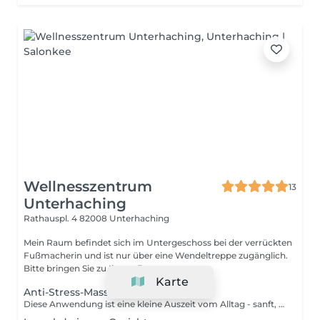
Wellnesszentrum
13
Unterhaching
Rathauspl. 4
82008 Unterhaching
Mein Raum befindet sich im Untergeschoss bei der verrückten
Fußmacherin und ist nur über eine Wendeltreppe zugänglich.
Bitte bringen Sie zu Ihrem Be...
Karte
Anti-Stress-Massage
Diese Anwendung ist eine kleine Auszeit vom Alltag - sanft, ruhig und tief entspannend. Sie kombiniert eine leichte Massage für Rücken, Schultern und Nacken mit einer besonders sanften kosmetischen Lymphdrainage für das Gesicht. Die Lymphdrainage-Technik wirkt so beruhigend, dass viele Gäste dabei in einen angenehmen Dämmerzustand gleiten - manche sogar einschlafen. Primäres Ziel dieser Anwendung ist es, Körper und Geist in einen Zustand wohliger Ruhe zu bringen. Um den Effekt der Tiefenentspannung zusätzlich zu fördern, werden entsprechende ätherische Öle verwendet. Ideal, um den Kopf freizubekommen, den Atem zu vertiefen und einfach mal komplett abzuschalten. Hinweis: Es handelt sich um eine reine Wellness-Anwendung ohne medizinischen Anspruch.