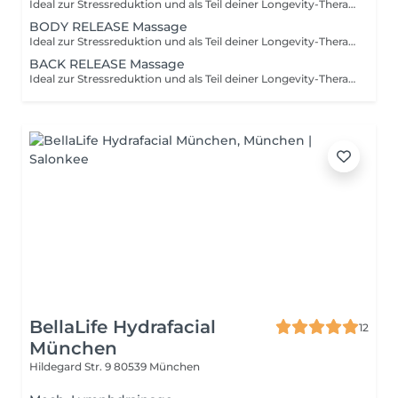
Ideal zur Stressreduktion und als Teil deiner Longevity-Therapie Ganzkörpermassage + Gesichtsmassage Tiefenentspannung Nervensystem-Regulation Die Full Body Release Massage ist ein ganzheitliches Massage-Therapie, das Körper, Gesicht und Nervensystem gleichermaßen anspricht. Sanfte, fließende Griffe mit warmen Steinen lösen Spannungen im gesamten Körper, während achtsame Gesichtstechniken Stressmuster, Kieferanspannung und feine Blockaden harmonisieren. Die Behandlung wirkt wie ein Reset für den gesamten Organismus, körperlich, emotional und energetisch. Ideal zur Stressreduktion und als Teil deiner Longevity-Therapie
BODY RELEASE Massage
Ideal zur Stressreduktion und als Teil deiner Longevity-Therapie Ganzkörpermassage Tiefenentspannung Nervensystem-Regulation Ein achtsames Wärme-Ritual, das Körper und Geist beruhigt. Sanfte Berührungen und warme Basaltsteine harmonisieren das Nervensystem, lösen Spannungen und ermöglichen tiefes, regeneratives Loslassen. Ideal zur Stressreduktion und als Teil deiner Longevity-Therapie
BACK RELEASE Massage
Ideal zur Stressreduktion und als Teil deiner Longevity-Therapie Nacken- & Rückenmassage Tiefenentspannung Stress-Release Eine gezielte Massage für Nacken, Schultern und Rücken, wo sich Stress und Anspannung besonders festsetzen. Sanfte, fließende Griffe lösen Verspannungen und fördern die Durchblutung. Warme Basaltsteine vertiefen die Wirkung, schenken wohltuende Tiefenwärme und ermöglichen ein noch tieferes Loslassen. Ideal für alle, die Wärme, Entspannung und spürbare Erleichterung suchen.
BellaLife Hydrafacial
12
München
Hildegard Str. 9
80539 München