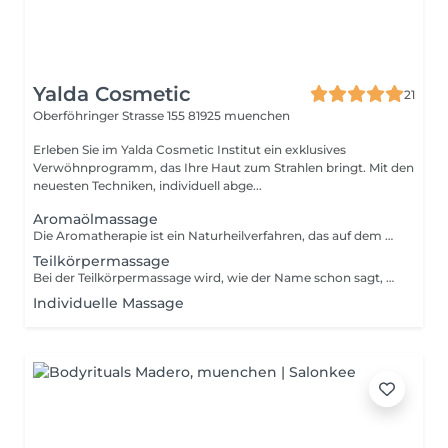
Yalda Cosmetic
21
Oberföhringer Strasse 155
81925 muenchen
Erleben Sie im Yalda Cosmetic Institut ein exklusives
Verwöhnprogramm, das Ihre Haut zum Strahlen bringt. Mit den
neuesten Techniken, individuell abge...
Aromaölmassage
Die Aromatherapie ist ein Naturheilverfahren, das auf dem Einsatz von sogenannten ätherischen Ölen, basiert. Es wird bei verschiedensten Krankheiten und Beschwerden eingesetzt um Gesundheitliche Probleme zu bekämpfen.
Teilkörpermassage
Bei der Teilkörpermassage wird, wie der Name schon sagt, nur ein Teil des Körpers massiert. Das können z.B. Beine, Arme oder der Schulter- und Nackenbereich sein - je nachdem wo die Beschwerden liegen. Die Massage dient zur Vorbeugung und Behandlung von physischen oder auch stressbedingten Beschwerden. Mit verschiedenen Massagegriffen wird der gewünschte Bereich in einen Zustand der Entspannung versetzt und du kannst dich vollkommen fallen lassen.
Individuelle Massage