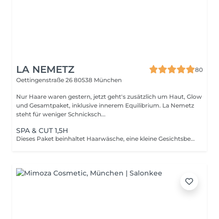
LA NEMETZ
80
Oettingenstraße 26
80538 München
Nur Haare waren gestern, jetzt geht's zusätzlich um Haut, Glow
und Gesamtpaket, inklusive innerem Equilibrium. La Nemetz
steht für weniger Schnicksch...
SPA & CUT 1,5H
Dieses Paket beinhaltet Haarwäsche, eine kleine Gesichtsbehandlung, Touchmassage all over, wenn gewünscht und einen Haarschnitt. Eine genaue Haar, sowie Kopfhautanalyse ist der Start dieses Rituals. Im Paket ist eine entspannende Touchmassage, KOSCHUNA; Fuss-& Handmassage inkludiert. Alles wird unterstützt mit Produkten von dem Projekt Hautprobleme.org, MILBON, OOLABOO.