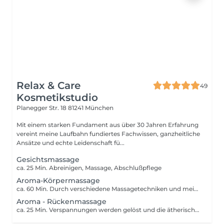
Relax & Care
49
Kosmetikstudio
Planegger Str. 18
81241 München
Mit einem starken Fundament aus über 30 Jahren Erfahrung
vereint meine Laufbahn fundiertes Fachwissen, ganzheitliche
Ansätze und echte Leidenschaft fü...
Gesichtsmassage
ca. 25 Min. Abreinigen, Massage, Abschlußpflege
Aroma-Körpermassage
ca. 60 Min. Durch verschiedene Massagetechniken und meinem energetischen Feingefühl wird diese Körpermassage zu einem individuellen Erlebnis. Die Haut wird dabei mit pflegenden und ätherischen Ölen verwöhnt.
Aroma - Rückenmassage
ca. 25 Min. Verspannungen werden gelöst und die ätherischen Öle führen zu mehr Wohlbefinden.