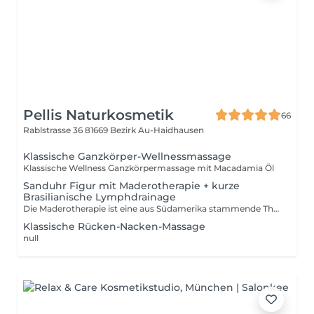
Pellis Naturkosmetik
66
Rablstrasse 36
81669 Bezirk Au-Haidhausen
Klassische Ganzkörper-Wellnessmassage
Klassische Wellness Ganzkörpermassage mit Macadamia Öl
Sanduhr Figur mit Maderotherapie + kurze
Brasilianische Lymphdrainage
Die Maderotherapie ist eine aus Südamerika stammende Therapie, welche Fett-, Cellulite- und Muskelbereiche gezielt beeinflusst. Sie definiert Proportionen des Körpers und reduziert den Umfang. Je nach Einstufung Ihrer Cellulite benötigen Sie möglicherweise eine Serie von 10 bis 15 Behandlungssitzungen, um die besten Ergebnisse zu erzielen. Die Behandlungen erfolgen 2-3 mal pro Woche und die Ergebnisse werden ab der dritten Sitzung sichtbar. Bekämpfung der Cellulite Stoffwechselanregung Lymphstimulation Fettverbrenung Entgiftung des Körpers Cellulite ist eines der meistverbreiteten Beauty-Probleme. Durch die Behandlung wird die Gewebestruktur verbessert und es können sichtbare Ergebnisse erzielt werden. Wenn du den Schönheitsmakel behandeln lassen möchtest, dann lass dich umfassend beraten. WICHTIG: Wenn Sie die besten Ergebnisse der Holzmassage erzielen möchten, kombinieren Sie die Behandlung unbedingt mit Sport und einer gesunden Ernährung. Andernfalls werden Sie von den Ergebnissen enttäuscht sein.
Klassische Rücken-Nacken-Massage
null