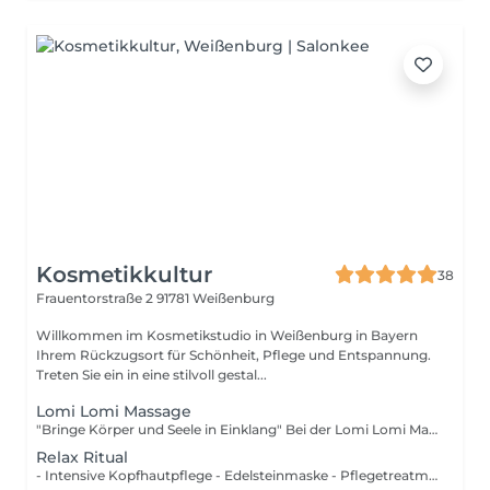
Kosmetikkultur
38
Frauentorstraße 2
91781 Weißenburg
Willkommen im Kosmetikstudio in Weißenburg in Bayern
Ihrem Rückzugsort für Schönheit, Pflege und Entspannung.
Treten Sie ein in eine stilvoll gestal...
Lomi Lomi Massage
"Bringe Körper und Seele in Einklang" Bei der Lomi Lomi Massage werden mit speziellen Techniken körpereigene Kräfte entfaltet um Körper, Geist und Seele ins Gleichgewicht zu bringen.
Relax Ritual
- Intensive Kopfhautpflege - Edelsteinmaske - Pflegetreatment & Aromadampf - Wärmende Arm- und Handmassage - Wohltuende Kopfmassage