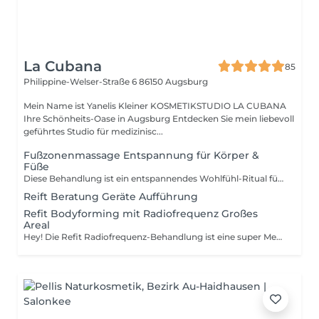
La Cubana
85
Philippine-Welser-Straße 6
86150 Augsburg
Mein Name ist Yanelis Kleiner KOSMETIKSTUDIO LA CUBANA
Ihre Schönheits-Oase in Augsburg Entdecken Sie mein liebevoll
geführtes Studio für medizinisc...
Fußzonenmassage Entspannung für Körper &
Füße
Diese Behandlung ist ein entspannendes Wohlfühl-Ritual für Körper und Geist. Durch sanfte, gezielte Massagegriffe werden deine Füße entlastet und der gesamte Körper kommt zur Ruhe. Perfekt für Kunden, die nicht nur Pflege, sondern echte Entspannung suchen. Wirkung * Tiefenentspannung für den ganzen Körper * Förderung der Durchblutung * Stressabbau & innere Ruhe * Leichte, entspannte Füße Ablauf dein Luxus-Ritual * Warme Begrüßung der Füße * Entspannende Massage mit hochwertigen Ölen * Sanfte, fließende Bewegungen über alle Fußzonen * Ruhiger, harmonischer Abschluss Das Besondere bei La Cubana * Exklusives Entspannungs-Ritual * Hochwertige Pflegeprodukte * Individuell angepasst * Perfekt kombinierbar mit deiner Fußpflege
Reift Beratung Geräte Aufführung
Refit Bodyforming mit Radiofrequenz Großes
Areal
Hey! Die Refit Radiofrequenz-Behandlung ist eine super Methode, um deine Körperform zu verbessern und deine Haut zu straffen. Hier sind die wichtigsten Infos für dich: *Was ist Refit Radiofrequenz?* Refit Radiofrequenz ist eine nicht-invasive Behandlung, die mittels Radiofrequenz-Energie deine Haut erwärmt, um die Kollagen-Produktion zu stimulieren und deine Haut zu straffen. *Vorteile* - *Körperformung*: Reduziert überschüssiges Fett und verbessert die Muskeldefinition - *Hautstraffung*: Strafft die Haut und reduziert Falten - *Hautverjüngung*: Verbessert die Hautstruktur und -elastizität *Refit RF Körperformung: Vorteile und Nachteile für Kunden* Die Refit RF Körperformung ist eine super Methode, um deine Körperform zu verbessern und deine Haut zu straffen. Hier sind die wichtigsten *Vorteile* für dich: - *Schonende Behandlungsmethode ohne Eingriff*: Keine Schmerzen, keine Ausfallzeit - *Reduktion von Fettgewebe und Cellulite*: Lang anhaltende Ergebnisse - *Körperkonturen werden attraktiv betont*: Straffere Haut, bessere Körperform - *Verbesserung der Hautelastizität*: Durch die Stimulation der Kollagen-Produktion - *Sofortige Rückkehr in den Alltag*: Keine Erholungszeit nötig Was die *Nachteile* angeht, gibt es nur wenige, aber hier sind einige zu beachten: - *Leichte Rötungen oder Blutergüsse*: Können nach der Behandlung auftreten, sind aber unbedenklich - *Mehrere Sitzungen erforderlich*: Für optimale Ergebnisse sind mehrere Behandlungen notwendig - *Preis*: Die Kosten variieren je nach Behandlungsbereich und Anzahl der Sitzungen *Wie funktioniert die Behandlung?* Die Refit-Behandlung kombiniert Radiofrequenz, Vakuum und LED-Licht, um optimale Ergebnisse zu erzielen. Die Radiofrequenz erzeugt angenehme Wärme, die in tiefere Hautschichten vordringt und einen Shrinking-Effekt auslöst, der die Haut zusammenzieht und straff - Dauer: 30-60 Minuten pro Sitzung *Kontraindikationen* - Schwangerschaft und Stillzeit - Bestimmte Hautkrankheiten - Überempfindlichkeit Behandlung von: -körperfirmung durch Massage -Körperstraffung an Gesicht, Arme, Hüfte, Gesäß und Abdomen -Gewerbestraffung an z.B. Doppelkinn, Brust oder Gesäß, Tränensäcken -Hautverjüngerung durch Anregung des Zellstoffwechsels -Facelifting -Lymphdrainage -Dehnungsstreifen -Grobporige Haut -Hautaufhellung -Aknenarben