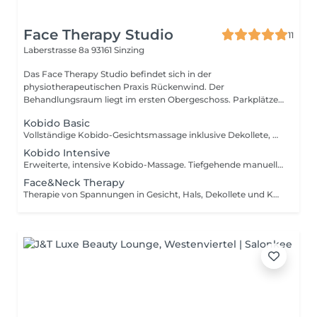
Face Therapy Studio
11
Laberstrasse 8a
93161 Sinzing
Das Face Therapy Studio befindet sich in der
physiotherapeutischen Praxis Rückenwind. Der
Behandlungsraum liegt im ersten Obergeschoss. Parkplätze
st...
Kobido Basic
Vollständige Kobido-Gesichtsmassage inklusive Dekollete, Hals und Kopf. Effekte: Lifting, verbesserte Hautspannung, Entspannung der Gesichtsmuskulatur.
Kobido Intensive
Erweiterte, intensive Kobido-Massage. Tiefgehende manuelle Arbeit an Gesicht, Hals, Dekollete und Kopf. Effekte: maximales Lifting, tiefe Entspannung, Gewebe-Integration.
Face&Neck Therapy
Therapie von Spannungen in Gesicht, Hals, Dekollete und Kopf. Sanfte, punktuelle manuelle und fasziale Arbeit. Für wen geeignet: 1.Personen mit Verspannungen, Kopfschmerzen, Bruxismus, Stress. 2.Personen, die eine muskuläre Therapie wünschen.