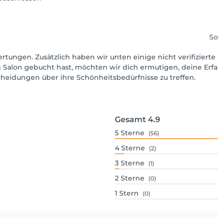
So
rtungen. Zusätzlich haben wir unten einige nicht verifizierte 
 Salon gebucht hast, möchten wir dich ermutigen, deine Erf
scheidungen über ihre Schönheitsbedürfnisse zu treffen.
Gesamt
4.9
5
Sterne
(56)
4
Sterne
(2)
3
Sterne
(1)
2
Sterne
(0)
1
Stern
(0)