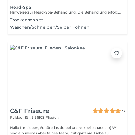
Head-Spa
Hinweise zur Head-Spa-Behandlung: Die Behandlung erfolgt ohne Föhnen oder Styling durch uns, kann jedoch bei Bedarf vor Ort selbst durchgeführt werden. Stylingprodukte stehen euch hierfür im Salon zur Verfügung. Auf Wunsch können diese Dienstleistungen separat hinzugebucht werden. Wir bitten euch, ungeschminkt zu erscheinen, um das beste Ergebnis zu erzielen. Unsere Behandlungsangebote: Basic (empfohlen für Herren): - Tiefenreinigung für Haare und Kopfhaut - Haarmaske - Haar-Dampfsauna - Kopfhaut-Treatment mit Kopfmassage Premium: Alles aus dem Basic-Paket, plus: - Haar-Dampfsauna mit ätherischen Ölen nach Wahl - Nackenmassage Deluxe: Alles aus dem Premium-Paket, plus: - Gesichtsmaske - Gesichtsmassage - Tagespflege
Trockenschnitt
Waschen/Schneiden/Selber Föhnen
C&F Friseure
73
Fuldaer Str. 3
36103 Flieden
Hallo Ihr Lieben, Schön das du bei uns vorbei schaust :o) Wir
sind ein kleines aber feines Team, mit ganz viel Liebe zu