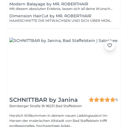
Modern Balayage by MR. ROBERTHAIR
Mit diesem absoluten Erlebnis, lassen sich all deine Wünsche umsetzen. Mehr geht nicht, wenn es um Lebendigkeit geht. Dieser Look ist in allen Bereichen umsetzbar. Diese Dienstleistung ist Inklusive Schnitt und einem leichten Styling Das gesamte Modern Balayage Paket beinhaltet Die Veredlung der Längen, dass Verblenden der Übergänge sowie dein Haarschnitt und das passende Styling dazu. Wir bieten während deines Aufenthaltes eine grosszügige Getränkeauswahl und kleine Gerichte sowie Snacks an. Diese sind bereits im Preis enthalten.
Dimension HairCut by MR. ROBERTHAIR
HAARSCHNITTE DIE MITWACHSEN UND SICH ÜBER MONATE WEITERENTWICKELN KÖNNEN, DIES IST DIE PERSÖNLICHE HANDSCHRIFT VON MR. ROBERTHAIR.
SCHNITTBAR by Janina
11
Bamberger Straße 18
96231 Bad Staffelstein
Herzlich Willkommen in deinem neuen Lieblingssalon! Im
Herzen der malerischen Altstadt von Bad Staffelstein trifft
professionelles, hochwertiges Arbei...