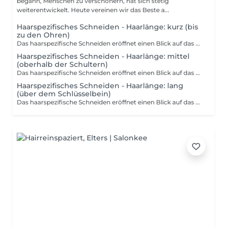
begann, Menschen zu verschönern, hat sich stetig
weiterentwickelt. Heute vereinen wir das Beste a...
Haarspezifisches Schneiden - Haarlänge: kurz (bis
zu den Ohren)
Das haarspezifische Schneiden eröffnet einen Blick auf das Haar als lebendiges Element dessen Eigenart sich in der natürlichen Wuchsrichtung und der feinen Torsion jeder Strähne zeigt. Jede Haarsträhne folgt ihrer individuellen Bewegung, wodurch ein eigenständiger Charakter entsteht. Die Konturen des Gesichts und die Linien des Kopfs dienen als Grundlage für die präzise Gestaltung. Der Schnitt greift die vorhandenen Strukturen auf und bringt sie in ein ausgewogenes Verhältnis. Die Handhabung der Frisur wird durch eine passgenaue Abstimmung der Schnittführung erleichtert. Technische Präzision und kreative Umsetzung verschmelzen zu einem Gesamtkonzept, das den persönlichen Ausdruck fördert und die Identität des Trägers sichtbar macht.
Haarspezifisches Schneiden - Haarlänge: mittel
(oberhalb der Schultern)
Das haarspezifische Schneiden eröffnet einen Blick auf das Haar als lebendiges Element dessen Eigenart sich in der natürlichen Wuchsrichtung und der feinen Torsion jeder Strähne zeigt. Jede Haarsträhne folgt ihrer individuellen Bewegung, wodurch ein eigenständiger Charakter entsteht. Die Konturen des Gesichts und die Linien des Kopfs dienen als Grundlage für die präzise Gestaltung. Der Schnitt greift die vorhandenen Strukturen auf und bringt sie in ein ausgewogenes Verhältnis. Die Handhabung der Frisur wird durch eine passgenaue Abstimmung der Schnittführung erleichtert. Technische Präzision und kreative Umsetzung verschmelzen zu einem Gesamtkonzept, das den persönlichen Ausdruck fördert und die Identität des Trägers sichtbar macht.
Haarspezifisches Schneiden - Haarlänge: lang
(über dem Schlüsselbein)
Das haarspezifische Schneiden eröffnet einen Blick auf das Haar als lebendiges Element dessen Eigenart sich in der natürlichen Wuchsrichtung und der feinen Torsion jeder Strähne zeigt. Jede Haarsträhne folgt ihrer individuellen Bewegung, wodurch ein eigenständiger Charakter entsteht. Die Konturen des Gesichts und die Linien des Kopfs dienen als Grundlage für die präzise Gestaltung. Der Schnitt greift die vorhandenen Strukturen auf und bringt sie in ein ausgewogenes Verhältnis. Die Handhabung der Frisur wird durch eine passgenaue Abstimmung der Schnittführung erleichtert. Technische Präzision und kreative Umsetzung verschmelzen zu einem Gesamtkonzept, das den persönlichen Ausdruck fördert und die Identität des Trägers sichtbar macht.