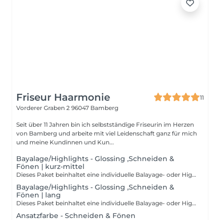
Friseur Haarmonie
11
Vorderer Graben 2
96047 Bamberg
Seit über 11 Jahren bin ich selbstständige Friseurin im Herzen
von Bamberg und arbeite mit viel Leidenschaft ganz für mich
und meine Kundinnen und Kun...
Bayalage/Highlights - Glossing ,Schneiden &
Fönen | kurz-mittel
Dieses Paket beinhaltet eine individuelle Balayage- oder Highlight-Technik, ein Glossing zur Veredelung des Farbergebnisses sowie Waschen, Schneiden und Föhnen. Ideal für alle, die sich einen natürlichen oder strahlenden Look mit einem harmonischen Farbergebnis wünschen.
Bayalage/Highlights - Glossing ,Schneiden &
Fönen | lang
Dieses Paket beinhaltet eine individuelle Balayage- oder Highlight-Technik, ein Glossing zur Veredelung des Farbergebnisses sowie Waschen, Schneiden und Föhnen. Ideal für alle, die sich einen natürlichen oder strahlenden Look mit einem harmonischen Farbergebnis wünschen.
Ansatzfarbe - Schneiden & Fönen