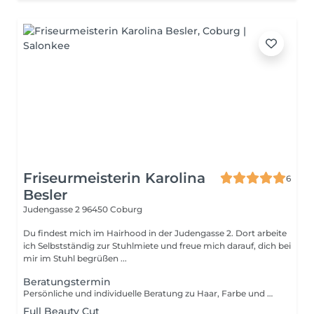
Friseurmeisterin Karolina
6
Besler
Judengasse 2
96450 Coburg
Du findest mich im Hairhood in der Judengasse 2. Dort arbeite
ich Selbstständig zur Stuhlmiete und freue mich darauf, dich bei
mir im Stuhl begrüßen ...
Beratungstermin
Persönliche und individuelle Beratung zu Haar, Farbe und Wunschlook. Hier wird eine komplette digitale Haar und Kopfhautdiagnose durchgeführt, mit der Pflegeroutine und entsprechenden Tipps. Der Beratungspreis wird beim anschließenden Behandlungstermin verrechnet.
Full Beauty Cut