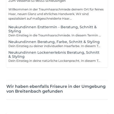
Zum Vessertal 53
98553 Schleusingen
Willkommen in der Traumhaarschmiede deinem Ort für feines
Haar, neuen Glanz und ehrliches Handwerk. Wir sind
spezialisiert auf maßgeschneiderte Haar...
Neukundinnen Ersttermin - Beratung, Schnitt &
Styling
Dein Einstieg in die Traumhaarschmiede. In diesem Termin nehmen wir uns bewusst Zeit für dich, dein Haar und deine Wünsche. Gemeinsam analysieren wir deine Haarstruktur, Fülle, Fall und die individuellen Bedürfnisse deiner Haare. Darüber hinaus betrachten wir deine Gesichtsform und beraten dich zu Schnitten, Formen und Farben, die deine natürliche Ausstrahlung optimal unterstreichen. So entsteht ein Look, der nicht nur zu deinem Haar, sondern auch zu dir als Persönlichkeit passt. Auf dieser Grundlage entwickeln wir gemeinsam ein individuelles Konzept für dein Haar und setzen dieses anschließend mit Schnitt und Styling um. Ideal für Frauen, die sich eine persönliche Beratung wünschen, Veränderungen planen oder verstehen möchten, was ihr Haar wirklich braucht. Für alle, die Wert auf ein Ergebnis legen, das zu ihrem Alltag, ihrem Typ und ihren Zielen passt.
Neukundinnen Beratung, Farbe, Schnitt & Styling
Dein Einstieg zu deiner individuellen Haarfarbe. In diesem Termin nehmen wir uns bewusst Zeit für dich, dein Haar und deine Wünsche. Gemeinsam analysieren wir deine Haarstruktur, deine Farbhistorie, deinen Wunschlook sowie die Möglichkeiten, die zu deinem Haar und deinem Alltag passen. Darüber hinaus betrachten wir deine Gesichtsform und beraten dich zu Farben, Platzierungen und Schnittformen, die deine natürliche Ausstrahlung optimal unterstreichen. So entsteht ein harmonisches Gesamtkonzept, das nicht nur schön aussieht, sondern langfristig zu dir passt. Auf dieser Grundlage wählen wir die passende Farbtechnik für dein Ziel von natürlichen Highlights über sanfte Farbveredelungen bis hin zu sichtbaren Veränderungen. Anschließend setzen wir dein individuelles Farbkonzept mit Farbe, Schnitt und Styling um. Ideal für Frauen, die sich eine persönliche Beratung wünschen, Unsicherheiten bei der Farbwahl haben oder sich eine Veränderung wünschen, die zu ihrem Typ, ihrem Haar und ihrem Alltag passt. Der angegebene Preis gilt als Einstiegspreis. Der tatsächliche Preis richtet sich nach Technik, Haarmenge, Haarlänge und Zeitaufwand. Jede Farbveränderung wird individuell für dich geplant.
Neukundinnen Lockenerlebnis Beratung, Schnitt
& Styling
Dein Einstieg in deine natürliche Lockenpracht. In diesem Termin nehmen wir uns bewusst Zeit für dich, deine Locken und deine Wünsche. Gemeinsam analysieren wir dein Lockenmuster, deine Haarstruktur, deine aktuelle Pflegeroutine sowie die individuellen Bedürfnisse deiner Haare. Darüber hinaus betrachten wir deine Gesichtsform und beraten dich zu Schnitten, Formen und Farben, die deine natürliche Ausstrahlung optimal unterstreichen. So entsteht ein Look, der nicht nur zu deinen Locken, sondern auch zu dir als Persönlichkeit passt. Anschließend erhältst du einen auf deine Locken abgestimmten Schnitt sowie wertvolle Tipps zu Pflege, Styling und den passenden Produkten, damit deine Locken auch zu Hause ihre natürliche Form, Sprungkraft und Definition entfalten können. Ideal für Frauen, die ihre Locken besser verstehen, Frizz reduzieren und lernen möchten, ihre natürliche Haarstruktur mit Leichtigkeit zu pflegen und zu stylen. Für alle, die sich eine individuelle Beratung wünschen und wissen möchten, was ihr Haar wirklich braucht.
Wir haben ebenfalls Friseure in der Umgebung
von Breitenbach gefunden