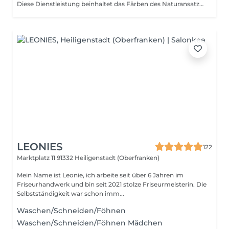
Diese Dienstleistung beinhaltet das Färben des Naturansatzes in einer einheitlichen Farbe. Wichtig: Diese Behandlung umfasst keine Strähnen-, Balayage- oder andere Blondiertechniken. Wenn ihr euch unsicher seid, welche Farbdienstleistung die richtige für euch ist, meldet euch gerne vor der Buchung
LEONIES
122
Marktplatz 11
91332 Heiligenstadt (Oberfranken)
Mein Name ist Leonie, ich arbeite seit über 6 Jahren im
Friseurhandwerk und bin seit 2021 stolze Friseurmeisterin. Die
Selbstständigkeit war schon imm...
Waschen/Schneiden/Föhnen
Waschen/Schneiden/Föhnen Mädchen