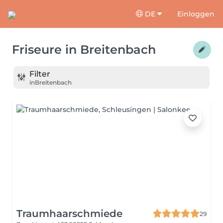
DE
Einloggen
Friseure
in
Breitenbach
Filter
in
Breitenbach
Traumhaarschmiede
29