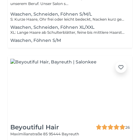
unserem Beruf. Unser Salon s...
Waschen, Schneiden, Föhnen S/M/L
S: Kurze Haare, Ohr frei oder leicht bedeckt, Nacken kurz gehalten, trocken pusten M: Haare maximal bis zur Schulter, Bob Länge, feinere Haare, wenig Föhnaufwand L: Haare bis zur Schulter und drüber, kräftige Haare, aufwändigeres Föhnen bzw Styling
Waschen, Schneiden, Föhnen XL/XXL
XL: Lange Haare ab Schulterblätter, feine bis mittlere Haarstärke, Föhnen bzw Styling XXL: Sehr lange Haare, mittlere bis kräftigere Haarstärke, langes und aufwändiges Styling
Waschen, Föhnen S/M
Beyoutiful Hair
26
Maximilianstraße 85
95444 Bayreuth