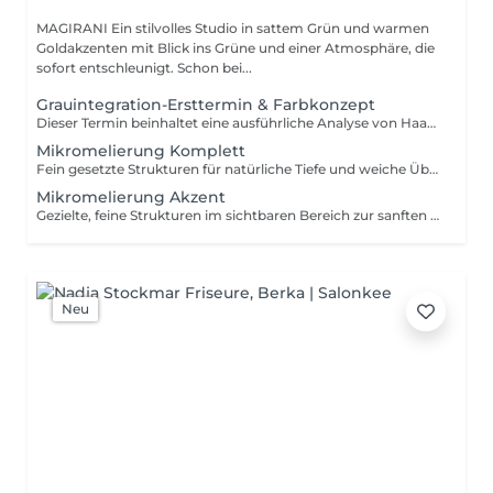
MAGIRANI Ein stilvolles Studio in sattem Grün und warmen
Goldakzenten mit Blick ins Grüne und einer Atmosphäre, die
sofort entschleunigt. Schon bei...
Grauintegration-Ersttermin & Farbkonzept
Dieser Termin beinhaltet eine ausführliche Analyse von Haarstruktur, Pigmentlage und bisherigen Färbungen Folgetermine richten sich anschließend nach der gewählten Technik.Beratung beinhaltet eine ausführliche Analyse der Haarstruktur, der Pigmentierung, des aktuellen Zustands sowie der bisherigen Farbverläufe. Gemeinsam wählen wir die passende Technik und den optimalen Farbton individuell abgestimmt auf Ihre Wünsche und Ihr Haar. Während der Beratung erhalten Sie zudem professionelle Empfehlungen zur Pflege und zum Erhalt des Ergebnisses. Folgetermine sowie Preise richten sich nach der gewählten Technik und dem individuellen Aufwand.
Mikromelierung Komplett
Fein gesetzte Strukturen für natürliche Tiefe und weiche Übergänge. Der Umfang wird individuell angepasst. Bei Neukundinnen mit Grau oder komplexer Farb-Vorgeschichte empfehle ich den Ersttermin Grauintegration, um ein individuelles Farbkonzept zu erstellen.
Mikromelierung Akzent
Gezielte, feine Strukturen im sichtbaren Bereich zur sanften Auffrischung oder Integration.
Neu