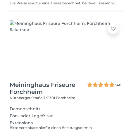
Die Preise sind für eine Tresse berechnet, bei zwei Tressen wird das doppelte berechnet. Die Dienstleistung ist nur auf die Tresse und das Einsetzen berechnet. Zusätzliche Dienstleistungen wie waschen/schneiden/föhnen und Strähnen/Farbe müssen zusätzlich gebucht werden und wird zusätzlich berechnet.
Meininghaus Friseure
348
Forchheim
Nürnberger Straße 7
91301 Forchheim
Damenschnitt
Fön- oder Legefrisur
Extensions
Bitte vereinbare hierfür einen Beratungstermin