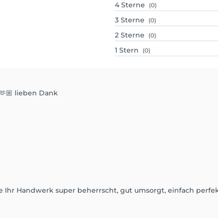
4
Sterne
(0)
3
Sterne
(0)
2
Sterne
(0)
1
Stern
(0)
🫶🏼 lieben Dank
ie Ihr Handwerk super beherrscht, gut umsorgt, einfach perfek