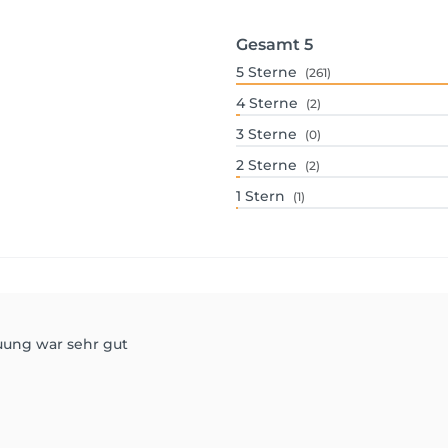
Gesamt
5
5
Sterne
(261)
4
Sterne
(2)
3
Sterne
(0)
2
Sterne
(2)
1
Stern
(1)
ung war sehr gut