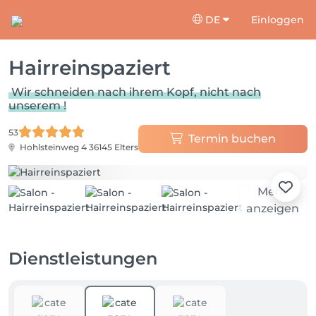
DE
Einloggen
Hairreinspaziert
Wir schneiden nach ihrem Kopf, nicht nach
unserem !
53
Termin buchen
Hohlsteinweg 4
36145 Elters
Mehr
anzeigen
Dienstleistungen