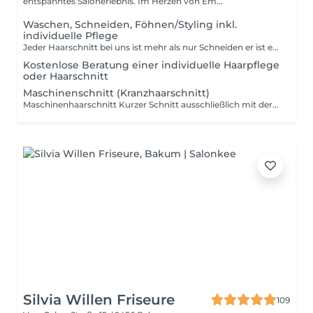
entspanntes Salonerlebnis. Im Herzen von Em...
Waschen, Schneiden, Föhnen/Styling inkl.
individuelle Pflege
Jeder Haarschnitt bei uns ist mehr als nur Schneiden er ist ein persönlicher Wohlfühlmoment. Die Behandlung beginnt mit einer individuellen Beratung und einer Haarwäsche inklusive unseres Elly's Head Spa Rituals einer entspannenden Verwöhnmassage, die Kopfhaut und Sinne zur Ruhe kommen lässt. Anschließend folgt der präzise Haarschnitt, abgestimmt auf Haarstruktur, Kopfform, Stylingwunsch und Alltag. Abgerundet wird der Termin mit Föhnen, Styling und einer passenden Pflege- und Produktempfehlung für zu Hause. Inklusive Leistungen: Persönliche Beratung Haarwäsche mit individuell abgestimmter Pflege Elly's Head Spa Ritual (entspannende Verwöhn Haarwäsche) Präziser Haarschnitt Föhnen & Styling Unsere Haarschnitte werden nach Zeit- und Arbeitsaufwand berechnet. Die Buchung erfolgt anhand der Haarlänge und des gewünschten Aufwands. Richtzeiten zur Orientierung: Sehr kurz Haare ca. 30 Minuten: Für die, sehr kurze Haare tragen, Seiten und/oder Nacken rasiert sind. Kurze Haare (Ohrläppchen lang) ca. 45 Minuten: Für Haare die bis Ohrläppchen oder Kinn reichen. Für ein klassischen Haarschnitt mit Form und Styling. Auch für den regelmäßigen Haarschnitt. Mittel Langes Haar (bis Schulter) ca. 45 Minuten für Haare bis Schulter, wenn mehr Styling/ Föhnaufwand nötig ist, du dir eine sichtbare Veränderung wünscht. Lang (über Schulter bis Überlänge): ca. 60-75 Minuten Für Haare die über die Schulter gehen. Du sehr vieles und dichtes Haar hast. Für einen aufwendigeren Haarschnitt, Sowie Neuhaarschnitte. Für besondere Wünsche und für mehr Beratung. Bei sehr dichtem Haar, besonders aufwendigen Schnitten oder zusätzlichem Styling- und Beratungsaufwand kann ein Zeitaufschlag berechnet werden.
Kostenlose Beratung einer individuelle Haarpflege
oder Haarschnitt
Maschinenschnitt (Kranzhaarschnitt)
Maschinenhaarschnitt Kurzer Schnitt ausschließlich mit der Maschine Seiten oder kompletter Kopf. Kein Übergang mit der Schere, kein Deckhaar-Schnitt, keine Formkorrektur. Ideal für sehr kurze Haare und schnellen Pflege-Schnitt. ca. 15 Minuten Seitenhaarschnitt / Side Refresh Maschinenschnitt der Seiten mit leichten Übergängen, Konturen sauber ausgearbeitet. Deckhaar bleibt ungeschnitten und darf weiter wachsen. Perfekt für regelmäßige Auffrischung zwischen zwei Haarschnitten. ca. 1520 Minuten Preise können je nach Zeitaufwand und Haarbeschaffenheit variieren.
Silvia Willen Friseure
109