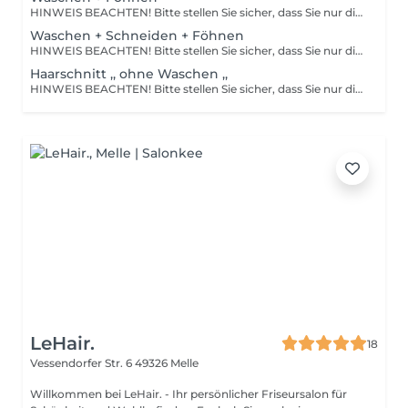
HINWEIS BEACHTEN! Bitte stellen Sie sicher, dass Sie nur die Dienstleistung buchen, die Sie tatsächlich in Anspruch nehmen möchten. Änderungen vor Ort sind nicht möglich. Gebuchte Dienstleistungen werden wie reserviert abgerechnet. Viele Dank für Ihr Verständnis! Ihr Salon Lindita Bujaku
Waschen + Schneiden + Föhnen
HINWEIS BEACHTEN! Bitte stellen Sie sicher, dass Sie nur die Dienstleistung buchen, die Sie tatsächlich in Anspruch nehmen möchten. Änderungen vor Ort sind nicht möglich. Gebuchte Dienstleistungen werden wie reserviert abgerechnet. Viele Dank für Ihr Verständnis! Ihr Salon Lindita Bujaku
Haarschnitt ,, ohne Waschen ,,
HINWEIS BEACHTEN! Bitte stellen Sie sicher, dass Sie nur die Dienstleistung buchen, die Sie tatsächlich in Anspruch nehmen möchten. Änderungen vor Ort sind nicht möglich. Gebuchte Dienstleistungen werden wie reserviert abgerechnet. Viele Dank für Ihr Verständnis! Ihr Salon Lindita Bujaku
LeHair.
18
Vessendorfer Str. 6
49326 Melle
Willkommen bei LeHair. - Ihr persönlicher Friseursalon für