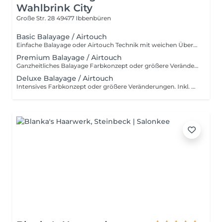
Wahlbrink City
Große Str. 28
49477 Ibbenbüren
Basic Balayage / Airtouch
Einfache Balayage oder Airtouch Technik mit weichen Übergängen für langanhaltendem Tragekomfort. Inkl. Beratung, Haarpflege, Handmassage und Kopfmassage. Für wen ist das Basic Balayage-Paket geeignet? Dieses Paket richtet sich an Kundinnen, die bereits eine Balayage oder Airtouch-Behandlung hatten und sich eine dezente Auffrischung wünschen. Es ist ideal, wenn die bestehende Farbtechnik noch gut erhalten ist und lediglich sanft nachgearbeitet werden soll, ohne eine komplette Neugestaltung. Ebenso eignet sich Basic Paket für alle, die gezielte, leichte Aufhellungen bevorzugen – zum Beispiel am Oberkopf, im Konturbereich oder als Face Frame. Perfekt für einen frischen, natürlichen Look mit minimalem Aufwand und ohne den gesamten Kopf zu behandeln.
Premium Balayage / Airtouch
Ganzheitliches Balayage Farbkonzept oder größere Veränderungen. Inkl. Beratung, Haarpflege, Handmassage und Kopfmassage. Für wen ist das Premium Balayage-Paket geeignet? Dieses Paket ist ideal für Kundinnen, die sich eine deutlichere Auffrischung oder Veränderung wünschen, ohne eine komplette Neugestaltung vorzunehmen. Es eignet sich besonders, wenn die bestehende Balayage herausgewachsen ist und mehr Helligkeit sowie eine gleichmäßigere Farbverteilung gewünscht wird. Perfekt für alle, die mehr als nur eine leichte Nacharbeit möchten – zum Beispiel zusätzliche Strähnen im Längen- und Spitzenbereich, eine intensivere Aufhellung oder ein insgesamt frischer, lebendiger Look. Das Premium Paket bildet die optimale Balance zwischen natürlicher Auffrischung und sichtbarer Veränderung.
Deluxe Balayage / Airtouch
Intensives Farbkonzept oder größere Veränderungen. Inkl. Beratung, Haarpflege, Handmassage und Kopfmassage. Für wen ist das Deluxe Balayage-Paket geeignet? Das Deluxe Balayage ist die richtige Wahl, wenn der gesamte Kopf umfassend bearbeitet wird – für ein neues, harmonisches Gesamtbild mit maximaler Leuchtkraft und Dimension. Perfekt für alle, die bereit sind für einen intensiven, hochwertigen Farbservice mit einem deutlich sichtbaren Ergebnis.