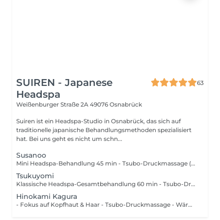
SUIREN - Japanese
63
Headspa
Weißenburger Straße 2A
49076 Osnabrück
Suiren ist ein Headspa-Studio in Osnabrück, das sich auf
traditionelle japanische Behandlungsmethoden spezialisiert
hat. Bei uns geht es nicht um schn...
Susanoo
Mini Headspa-Behandlung 45 min - Tsubo-Druckmassage (Kopf) - Wärmende Augenmaske - Einfache Haarwäsche mit Momu-Massage - Haarmaske (Fino Premium Touch Hair Mask) - Gesichtsmassage (inkl. Nacken & Dekolleté) - Augenpflege & Tagescreme mit SPF (Kiyomi Skin) - Rotlichttherapie zur Wirkstoffaufnahme - Dyson Airwrap i.d. Multi Haarstyler
Tsukuyomi
Klassische Headspa-Gesamtbehandlung 60 min - Tsubo-Druckmassage (Kopf) - Wärmende Augenmaske - Gesichtsreinigung, Toner, Serum (Kiyomi Skin) - Einfache Haarwäsche mit Momu-Massage (Genki Hair) - Haarmaske (Shiseido - Fino Premium Touch Hair Mask) - Gesichtsmassage (inkl. Nacken & Dekolleté) - Augenpflege & Tagescreme mit SPF (Kiyomi Skin) - Rotlichttherapie zur Wirkstoffaufnahme - Dyson Airwrap i.d. Multi Haarstyler
Hinokami Kagura
- Fokus auf Kopfhaut & Haar - Tsubo-Druckmassage - Wärmende Augenmaske - Doppelte Haarwäsche mit Momu-Massage - Haarmaske unter Rotlicht (Fino Premium Touch Hair Mask) - Kopfhautserum & Conditioner (Genki Hair) - Fußbad + Tee inklusive - Dyson Airwrap i.d. Multi Haarstyler