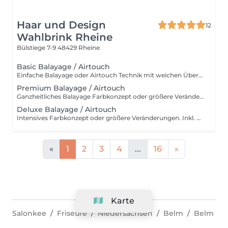
Haar und Design
12
Wahlbrink Rheine
Bülstiege 7-9
48429 Rheine
Basic Balayage / Airtouch
Einfache Balayage oder Airtouch Technik mit weichen Übergängen für langanhaltendem Tragekomfort. Inkl. Beratung, Haarpflege, Handmassage und Kopfmassage. Für wen ist das Basic Balayage-Paket geeignet? Dieses Paket richtet sich an Kundinnen, die bereits eine Balayage oder Airtouch-Behandlung hatten und sich eine dezente Auffrischung wünschen. Es ist ideal, wenn die bestehende Farbtechnik noch gut erhalten ist und lediglich sanft nachgearbeitet werden soll, ohne eine komplette Neugestaltung. Ebenso eignet sich Basic Paket für alle, die gezielte, leichte Aufhellungen bevorzugen – zum Beispiel am Oberkopf, im Konturbereich oder als Face Frame. Perfekt für einen frischen, natürlichen Look mit minimalem Aufwand und ohne den gesamten Kopf zu behandeln.
Premium Balayage / Airtouch
Ganzheitliches Balayage Farbkonzept oder größere Veränderungen. Inkl. Beratung, Haarpflege, Handmassage und Kopfmassage. Für wen ist das Premium Balayage-Paket geeignet? Dieses Paket ist ideal für Kundinnen, die sich eine deutlichere Auffrischung oder Veränderung wünschen, ohne eine komplette Neugestaltung vorzunehmen. Es eignet sich besonders, wenn die bestehende Balayage herausgewachsen ist und mehr Helligkeit sowie eine gleichmäßigere Farbverteilung gewünscht wird. Perfekt für alle, die mehr als nur eine leichte Nacharbeit möchten – zum Beispiel zusätzliche Strähnen im Längen- und Spitzenbereich, eine intensivere Aufhellung oder ein insgesamt frischer, lebendiger Look. Das Premium Paket bildet die optimale Balance zwischen natürlicher Auffrischung und sichtbarer Veränderung.
Deluxe Balayage / Airtouch
Intensives Farbkonzept oder größere Veränderungen. Inkl. Beratung, Haarpflege, Handmassage und Kopfmassage. Für wen ist das Deluxe Balayage-Paket geeignet? Das Deluxe Balayage ist die richtige Wahl, wenn der gesamte Kopf umfassend bearbeitet wird – für ein neues, harmonisches Gesamtbild mit maximaler Leuchtkraft und Dimension. Perfekt für alle, die bereit sind für einen intensiven, hochwertigen Farbservice mit einem deutlich sichtbaren Ergebnis.
«
1
2
3
4
...
16
»
Karte
Salonkee
Friseure
Niedersachsen
Belm
Belm