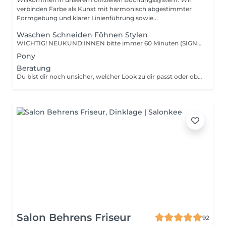
verbinden Farbe als Kunst mit harmonisch abgestimmter
Formgebung und klarer Linienführung sowie...
Waschen Schneiden Föhnen Stylen
WICHTIG! NEUKUND:INNEN bitte immer 60 Minuten (SIGNATURE) buchen. So haben wir genügend Zeit, euch und eure Haare kennenzulernen. Dein Haarschnitt wird auf Struktur, Fall und Ausdruck abgestimmt. Wir arbeiten in drei Zeit Kategorien. So entsteht Raum für Präzision, Ruhe und ehrliche persönliche Beratung. Basic = Für kurze oder feine Haarschnitte mit geringem Zeitaufwand Premium = Für Nachschneiden und Formanpassungen Signature = Für umfangreiche Veränderungen, Neuschnitte und erhöhten Stylingaufwand
Pony
Beratung
Du bist dir noch unsicher, welcher Look zu dir passt oder ob sich deine Wunschvorstellung umsetzen lässt? In dieser persönlichen Beratung definieren wir gemeinsam deinen Stil und planen den zeitlichen sowie finanziellen Rahmen.
Salon Behrens Friseur
92