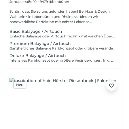
Jordanstraße 10
49479 Ibbenbüren
Schön, dass Sie zu uns gefunden haben! Bei Haar & Design
Wahlbrink in Ibbenbüren und Rheine verbinden wir
handwerkliche Perfektion mit echter Leidensc...
Basic Balayage / Airtouch
Einfache Balayage oder Airtouch Technik mit weichen Übergängen für langanhaltendem Tragekomfort. Inkl. Beratung, Haarpflege, Handmassage und Kopfmassage. Für wen ist das Basic Balayage-Paket geeignet? Dieses Paket richtet sich an Kundinnen, die bereits eine Balayage oder Airtouch-Behandlung hatten und sich eine dezente Auffrischung wünschen. Es ist ideal, wenn die bestehende Farbtechnik noch gut erhalten ist und lediglich sanft nachgearbeitet werden soll, ohne eine komplette Neugestaltung. Ebenso eignet sich Basic Paket für alle, die gezielte, leichte Aufhellungen bevorzugen – zum Beispiel am Oberkopf, im Konturbereich oder als Face Frame. Perfekt für einen frischen, natürlichen Look mit minimalem Aufwand und ohne den gesamten Kopf zu behandeln.
Premium Balayage / Airtouch
Ganzheitliches Balayage Farbkonzept oder größere Veränderungen. Inkl. Beratung, Haarpflege, Handmassage und Kopfmassage. Für wen ist das Premium Balayage-Paket geeignet? Dieses Paket ist ideal für Kundinnen, die sich eine deutlichere Auffrischung oder Veränderung wünschen, ohne eine komplette Neugestaltung vorzunehmen. Es eignet sich besonders, wenn die bestehende Balayage herausgewachsen ist und mehr Helligkeit sowie eine gleichmäßigere Farbverteilung gewünscht wird. Perfekt für alle, die mehr als nur eine leichte Nacharbeit möchten – zum Beispiel zusätzliche Strähnen im Längen- und Spitzenbereich, eine intensivere Aufhellung oder ein insgesamt frischer, lebendiger Look. Das Premium Paket bildet die optimale Balance zwischen natürlicher Auffrischung und sichtbarer Veränderung.
Deluxe Balayage / Airtouch
Intensives Farbkonzept oder größere Veränderungen. Inkl. Beratung, Haarpflege, Handmassage und Kopfmassage. Für wen ist das Deluxe Balayage-Paket geeignet? Das Deluxe Balayage ist die richtige Wahl, wenn der gesamte Kopf umfassend bearbeitet wird – für ein neues, harmonisches Gesamtbild mit maximaler Leuchtkraft und Dimension. Perfekt für alle, die bereit sind für einen intensiven, hochwertigen Farbservice mit einem deutlich sichtbaren Ergebnis.
Neu