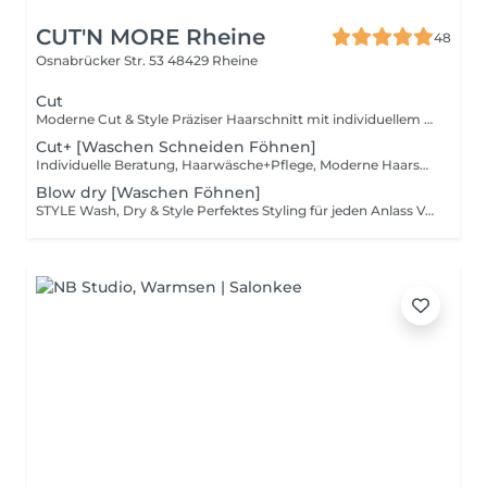
CUT'N MORE Rheine
48
Osnabrücker Str. 53
48429 Rheine
Cut
Moderne Cut & Style Präziser Haarschnitt mit individuellem Styling modern, typgerecht und mit den besten Produkten von Paul Mitchell.
Cut+ [Waschen Schneiden Föhnen]
Individuelle Beratung, Haarwäsche+Pflege, Moderne Haarschnitt und Styling
Blow dry [Waschen Föhnen]
STYLE Wash, Dry & Style Perfektes Styling für jeden Anlass Volumen, Glanz und Halt mit Paul Mitchell Finishing-