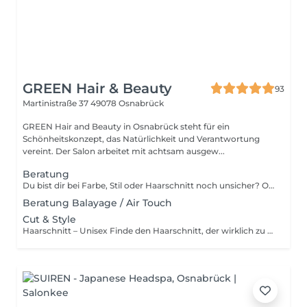
GREEN Hair & Beauty
93
Martinistraße 37
49078 Osnabrück
GREEN Hair and Beauty in Osnabrück steht für ein
Schönheitskonzept, das Natürlichkeit und Verantwortung
vereint. Der Salon arbeitet mit achtsam ausgew...
Beratung
Du bist dir bei Farbe, Stil oder Haarschnitt noch unsicher? Oder du bist Neukunde und möchtest dich zuerst persönlich beraten lassen? Dann buche dir einfach einen individuellen Beratungstermin bei uns. Wir nehmen uns Zeit für dich, beantworten deine Fragen und helfen dir, die perfekte Wahl zu treffen. Hinweis zur Beratungsgebühr Für das Beratungsgespräch berechnen wir eine Gebühr von 20 €. Kommst du anschließend zu deinem gebuchten Folgetermin und nimmst die Dienstleistung wahr, wird der Betrag selbstverständlich voll angerechnet.
Beratung Balayage / Air Touch
Cut & Style
Haarschnitt – Unisex Finde den Haarschnitt, der wirklich zu dir passt! Bei jedem Termin sind professionelle Haaranalyse, Waschen, Schneiden, Föhnen sowie Styling-Produkte inklusive. Optional kannst du zusätzlich ein Treatment buchen, um dein Haar noch intensiver zu pflegen. Unsere Haarschnitt-Kategorien XS-Haarschnitt – 30 Minuten Der ideale Kurzhaarschnitt. Präzises Schneiden für kurze Styles – schnell, sauber und perfekt in Form. BASIC-Haarschnitt – 60 Minuten Der klassische Haarschnitt für alle Haarlängen. Ideal zur regelmäßigen Auffrischung deines Looks oder für feinere Anpassungen in Form und Struktur. Haarschnitt PLUS – 90 Minuten Für alle, die mehr Zeit brauchen: inklusive umfassender Beratung für Neuhaarschnitt, größere Umstylings oder Haarspenden. Perfekt, wenn du einen komplett neuen Look möchtest. Buche jetzt deinen passenden Haarschnitt und genieße ein individuelles Styling, das deinen Look perfekt unterstreicht!