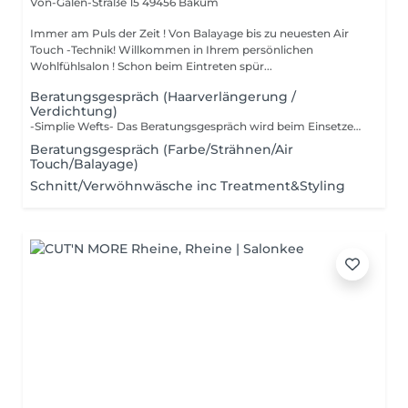
Von-Galen-Straße 15
49456 Bakum
Immer am Puls der Zeit ! Von Balayage bis zu neuesten Air
Touch -Technik! Willkommen in Ihrem persönlichen
Wohlfühlsalon ! Schon beim Eintreten spür...
Beratungsgespräch (Haarverlängerung /
Verdichtung)
-Simplie Wefts- Das Beratungsgespräch wird beim Einsetzen verrechnet inkl. einer kostenlosen Extensions-Bürste als Goodie für dich gratis dazu! Jetzt Termin sichern!
Beratungsgespräch (Farbe/Strähnen/Air
Touch/Balayage)
Schnitt/Verwöhnwäsche inc Treatment&Styling