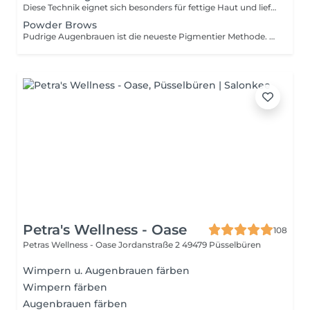
Diese Technik eignet sich besonders für fettige Haut und liefert ganz natürliche Ergebnisse. Bei dem Microshading werden keine länglichen Ritze in die Haut graviert, sondern mit einem Handstück und speziellen MicroShading Nadeln werden die Pigmente dauerhaft in der Haut eingelagert. Dadurch wird das Ergebnis niemals extrem aussehen, sondern nur wie eine leichte Schattierung. Mit dem Vorteil, dass es eben nicht mit der nächsten Gesichtswäsche wieder verschwindet. Die Haut ist nach 4-6 Wochen abgeheilt und Microshading Behandlung kann nachbehandelt werden, da die Farbe nach der ersten Behandlung nur bis zu 50-70 % bleibt und muss vervollständigt werden. Mit der Zeit verblassen Micropigmentationspigmente in der Haut und müssen zwischen 12-24 Monat aufgefrischt werden. BITTE BEACHTEN SIE, DASS AB DEM 24STEN MONAT WIRD DIE NEUBEHANDLUNG DURCHGEFÜHRT/BERECHNET, DA GILT KEINE AUFFRISCHUNG MEHR!
Powder Brows
Pudrige Augenbrauen ist die neueste Pigmentier Methode. Bei dieser Technik wird mit einem Pigmentiergerät oberflächlich und sehr sanft die Farbe in die Haut eingearbeitet. Hierbei entsteht ein ganz natürlicher und weicher Look. Diese Technik ist für jeden Hauttyp geeignet vor allem für dünne empfindliche Haut. Die Haut ist nach 4-6 Wochen abgeheilt und Powder Brows Behandlung kann nachbehandelt werden, da die Farbe nach der ersten Behandlung nur bis zu 50-70 % bleibt und muss vervollständigt werden. Mit der Zeit verblassen Micropigmentationspigmente in der Haut und müssen zwischen 12-24 Monat aufgefrischt werden. BITTE BEACHTEN SIE, DASS AB DEM 24STEN MONAT WIRD DIE NEUBEHANDLUNG DURCHGEFÜHRT/BERECHNET, DA GILT KEINE AUFFRISCHUNG MEHR!
Petra's Wellness - Oase
108
Petras Wellness - Oase Jordanstraße 2
49479 Püsselbüren
Wimpern u. Augenbrauen färben
Wimpern färben
Augenbrauen färben