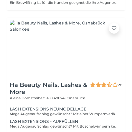
Ein Browlifting ist für die Kunden geeignet,die Ihre Augenbrauen voller und definierter haben möchten. Das Lifting hält 4-6 Wochen. Die Behandlung beinhaltet: Browlifting,Pflegemaske für die Brauen,Vorzeichnung (Geometrie),Färben,entwachsen & zupfen,Nachpflege. Sie wissen nicht,welche Behandlung für Sie am besten ist?-Keine Sorge wir beraten Sie gerne entweder beim Termin oder per Instagram @womenandmen.os
Ha Beauty Nails, Lashes &
20
More
Kleine Domsfreiheit 9-10
49074 Osnabrück
LASH EXTENSIONS NEUMODELLAGE
Mega Augenaufschlag gewünscht? Mit einer Wimpernverlängerung kein Problem! Bei der 1:1 Technik wird je eine Kunstwimper auf jede Naturwimper aufgeklebt. Dadurch entsteht zusätzliches Volumen. Diese Technik eignet sich besonders für diejenigen, die bereits dichte Naturwimpern haben. Bitte beachten Sie, dass es sich um einen Richtwert handelt. Der Preis variiert je nach Dichte und Technik, die gewünscht ist.
LASH EXTENSIONS - AUFFÜLLEN
Mega Augenaufschlag gewünscht? Mit Büschelwimpern kein Problem! Die bereits vorgefächerten Einzelwimpern werden auf die Naturwimpern geklebt und halten dort mehrere Wochen. Bei der 2D Technik besteht der vorgefertigte Fächer aus 2 Einzelwimpern, was für Volumen und einen tollen Effekt sorgt.