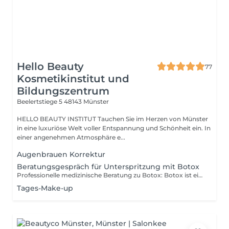
Hello Beauty
77
Kosmetikinstitut und
Bildungszentrum
Beelertstiege 5
48143 Münster
HELLO BEAUTY INSTITUT Tauchen Sie im Herzen von Münster
in eine luxuriöse Welt voller Entspannung und Schönheit ein. In
einer angenehmen Atmosphäre e...
Augenbrauen Korrektur
Beratungsgespräch für Unterspritzung mit Botox
Professionelle medizinische Beratung zu Botox: Botox ist ein medizinisch verwendetes Protein, das gezielt Muskelaktivitäten reduziert und so mimische Falten sichtbar glättet für ein natürlich frisches und entspanntes Erscheinungsbild.
Tages-Make-up