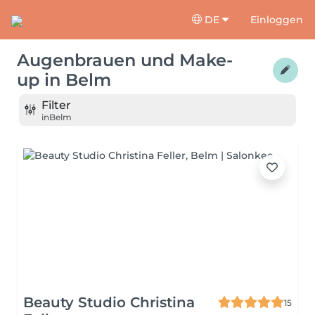
DE
Einloggen
Augenbrauen und Make-
up
in
Belm
Filter
in
Belm
Beauty Studio Christina
15