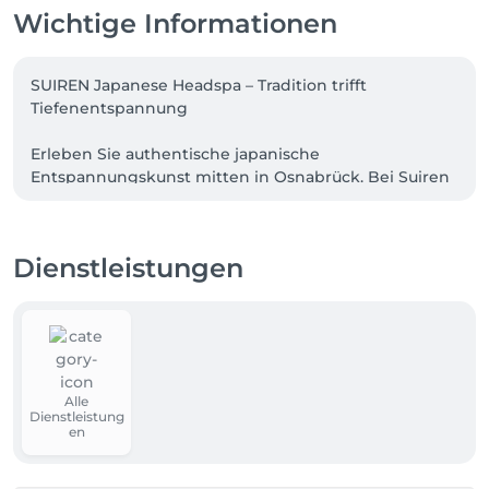
Wichtige Informationen
SUIREN Japanese Headspa – Tradition trifft 
Tiefenentspannung

Erleben Sie authentische japanische 
Entspannungskunst mitten in Osnabrück. Bei Suiren 
Japanese Headspa steht ganzheitliches 
Wohlbefinden im Fokus – mit traditionellen 
Techniken, hochwertigen Pflegeprodukten und 
Dienstleistungen
einer Atmosphäre, die Körper und Geist zur Ruhe 
bringt. Jede Behandlung ist ein einzigartiges Ritual, 
inspiriert von der japanischen Heilkunst und gezielt 
auf die Regeneration von Kopfhaut, Haar und Gesicht 
ausgelegt.
Alle
Dienstleistung
en