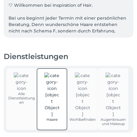
🤍 Willkommen bei Inspiration of Hair.

Bei uns beginnt jeder Termin mit einer persönlichen 
Beratung. Denn wunderschöne Haare entstehen 
nicht nach Schema F, sondern durch Erfahrung, 
Präzision und die Liebe zum Friseurhandwerk.

Ob natürliches Blond, individuelle Farbtechniken, 
Dienstleistungen
Extensions oder Zweithaar. Wir nehmen uns die Zeit, 
das perfekte Ergebnis für dich zu schaffen.

🚗 Parkplätze findest du direkt vor und hinter 
unserem Salon.

Alle
Wir freuen uns darauf, dich kennenzulernen und dir 
Dienstleistung
zu zeigen, was mit echtem Friseurhandwerk möglich 
en
ist. ✨
Haare
Wohlbefinden
Augenbrauen
und Makeup