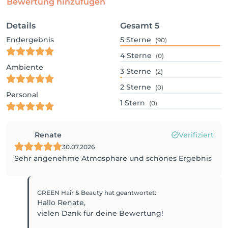
Bewertung hinzufügen
Details
Gesamt
5
Endergebnis
5
Sterne
(90)
4
Sterne
(0)
Ambiente
3
Sterne
(2)
2
Sterne
(0)
Personal
1
Stern
(0)
Renate
Verifiziert
30.07.2026
Sehr angenehme Atmosphäre und schönes Ergebnis
GREEN Hair & Beauty
hat geantwortet
:
Hallo Renate,
vielen Dank für deine Bewertung!