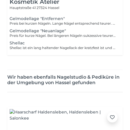
Kosmetik Atelier
Hauptstraße 41
27324 Hassel
Gelmodellage "Entfernen"
Preis bei kurzen Nägeln. Lange Nägel entsprechend teurer. Restloses Entfernen des Gels inkl. Versiegelung und Pflege des Naturnagels
Gelmodellage "Neuanlage"
Preis für kurze Nägel. Bei längeren Nägeln sukzessive teurer. Schmuck-Design ab 1,-
Shellac
Shellac ist ein lang haltender Nagellack der kratzfest ist und bis zu 14 - 21 Tagen ohne unschönes Absplittern hält. Als Basis für diesen Lack führen wir eine Kurzmaniküre durch.
Wir haben ebenfalls Nagelstudio & Pediküre in
der Umgebung von Hassel gefunden