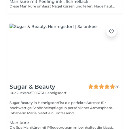
Maniküre mit Peeling inkl. Schnellack
Diese Maniküre umfasst Nägel kürzen und feilen, Nagelhautpflege, ein sanftes Handpeeling, eine pflegende Handpflege sowie Shellac in deiner Wunschfarbe. Für langanhaltend schöne und gepflegte Nägel.
Sugar & Beauty
28
Kuckucksruf 11
16761 Hennigsdorf
Sugar Beauty in Hennigsdorf ist die perfekte Adresse für
hochwertige Schönheitspflege in persönlicher Atmosphäre.
Inhaberin Marie bietet ein umfassend...
Maniküre
Die Spa Maniküre mit Pflegeprogramm beinhaltet die klassische Maniküre mit Handmassage, Handpeeling und pflegender Wirktsoffpackung.