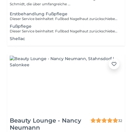
Schmidt, die über umfangreiche ...
Erstbehandlung Fußpflege
Dieser Service beinhaltet: Fußbad Nagelhaut zurückschieben oder entfernen Hornhaut entfernen Nägel feilen, kürzen und formen Fuß- und Nagelprobleme behandeln (eingewachsene Nägel, Hühneraugen, Pilze etc.) Abschlusspflege Fußcreme medizinische Beratung Welche Marken werden verwendet: Camillen Ocean Pharma
Fußpflege
Dieser Service beinhaltet: Fußbad Nagelhaut zurückschieben oder entfernen Hornhaut entfernen Nägel feilen, kürzen und formen Abschlusspflege Fußcreme Fußmassage (falls gebucht) Nägel lackieren (falls gebucht) medizinische Beratung Welche Marken werden verwendet: Camillen Ocean Pharma
Shellac
Beauty Lounge - Nancy
32
Neumann