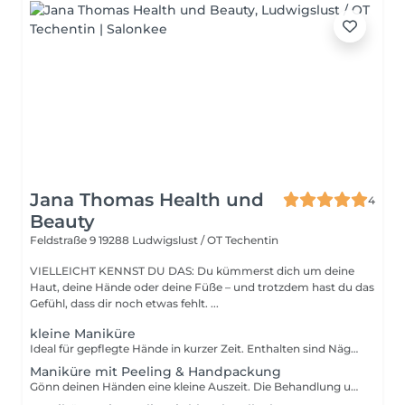
Jana Thomas Health und
4
Beauty
Feldstraße 9
19288 Ludwigslust / OT Techentin
VIELLEICHT KENNST DU DAS: Du kümmerst dich um deine
Haut, deine Hände oder deine Füße – und trotzdem hast du das
Gefühl, dass dir noch etwas fehlt. ...
kleine Maniküre
Ideal für gepflegte Hände in kurzer Zeit. Enthalten sind Nägel kürzen und feilen, Nagelhautpflege sowie ein pflegender Klarlack als Abschluss. Ohne Peeling und Handpackung.
Maniküre mit Peeling & Handpackung
Gönn deinen Händen eine kleine Auszeit. Die Behandlung umfasst Nägel kürzen und in Form feilen, sorgfältige Nagelhautpflege, ein sanftes Handpeeling sowie eine pflegende Handpackung. Zum Abschluss wird ein pflegender Klarlack aufgetragen für natürlich schöne und gepflegte Hände.