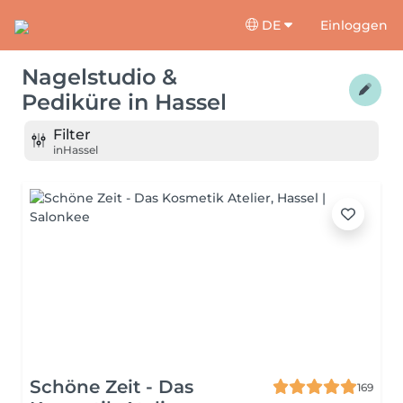
DE
Einloggen
Nagelstudio &
Pediküre
in
Hassel
Filter
in
Hassel
Schöne Zeit - Das
169