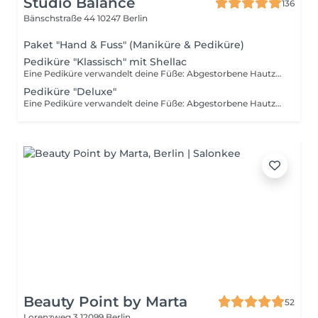
Studio Balance
136
Bänschstraße 44
10247 Berlin
Paket "Hand & Fuss" (Maniküre & Pediküre)
Pediküre "Klassisch" mit Shellac
Eine Pediküre verwandelt deine Füße: Abgestorbene Hautzellen werden gründlich entfernt, die Nägel in Form gebracht und wenn du magst, mit deiner Lieblingsfarbe versehen. Freu dich also auf zarte Füße und glänzende Fußnägel. So bist du immer bereit für Flip Flops, Sandalen oder was auch immer kommen mag.
Pediküre "Deluxe"
Eine Pediküre verwandelt deine Füße: Abgestorbene Hautzellen werden gründlich entfernt, die Nägel in Form gebracht und wenn du magst, mit deiner Lieblingsfarbe versehen. Freu dich also auf zarte Füße und glänzende Fußnägel. So bist du immer bereit für Flip Flops, Sandalen oder was auch immer kommen mag.
Beauty Point by Marta
52
Lorenzweg 3
12099 Berlin