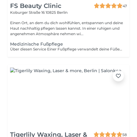
FS Beauty Clinic
47
Koburger Straße 16
10825 Berlin
Einen Ort, an dem du dich wohlfühlen, entspannen und deine
Haut nachhaltig pflegen lassen kannst. In einer ruhigen und
angenehmen Atmosphäre nehmen wi...
Medizinische Fußpflege
Über diesen Service Einer Fußpflege verwandelt deine Füße: Abgestorbene Hautzellen werden gründlich entfernt, die Nägel in Form gebracht, Nagelpilz behandelt und Hühneraugen, eingewachsener Nagel entfernt. Gut zu Wissen Die Behandlung wird immer an ihre Füße angepasst, deshalb kann die Behandlungszeit zwischen 30 und 45 Minuten liegen. Bitte beachten Sie, dass wenn Sie Ihren Termin in weniger als 24 Stunden vor dem Termin absagen, wir Ihnen die Behandlung in Rechnung stellen müssen. Bitte teilen Sie uns Ihre Stornierungen rechtzeitig mit, damit wir so möglichst vielen Kunden unsere Dienstleistungen anbieten können. Einschränkungen Dies ist eine medizinische Behandlung, die sich auf Fußprobleme konzentriert. Es handelt sich deswegen nicht um eine Fußpflege, bei der die Nägel lackiert werden (Pediküre). Fußpflege wie beim Podologen, jedoch ohne Rezept.
Tigerlily Waxing, Laser &
58