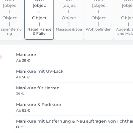
aarentfernu
Nägel, Hände
Massage & Spa
Wohlbefinden
Augenbr
ng
& Füße
und Mak
Maniküre
Ab
39 €
Maniküre mit UV-Lack
Ab
56 €
Maniküre für Herren
39 €
Maniküre & Pediküre
Ab
82 €
Maniküre mit Entfernung & Neu auftragen von lichth
66 €