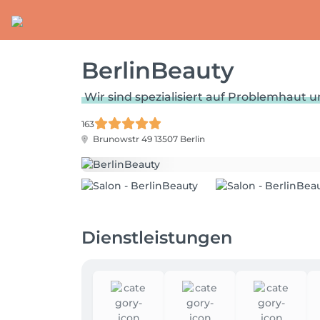
BerlinBeauty
Wir sind spezialisiert auf Problemhaut 
163
Brunowstr 49
13507 Berlin
Dienstleistungen