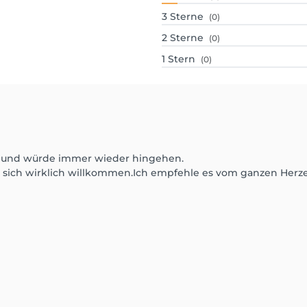
3
Sterne
(0)
2
Sterne
(0)
1
Stern
(0)
g und würde immer wieder hingehen.
lt sich wirklich willkommen.Ich empfehle es vom ganzen Herz