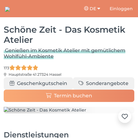
DE
Einloggen
Schöne Zeit - Das Kosmetik
Atelier
Genießen im Kosmetik Atelier mit gemütlichem
Wohlfühl-Ambiente
173
Hauptstraße 41
27324 Hassel
Geschenkgutschein
Sonderangebote
Termin buchen
Dienstleistungen