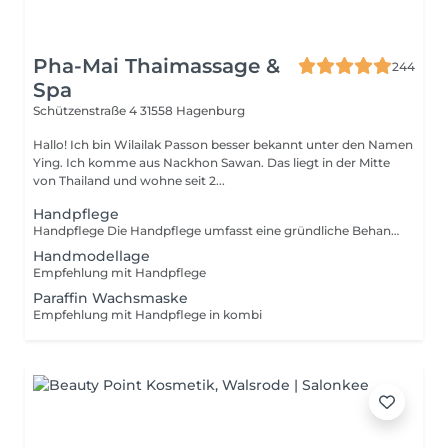
Pha-Mai Thaimassage &
244
Spa
Schützenstraße 4
31558 Hagenburg
Hallo! Ich bin Wilailak Passon besser bekannt unter den Namen
Ying. Ich komme aus Nackhon Sawan. Das liegt in der Mitte
von Thailand und wohne seit 2...
Handpflege
Handpflege Die Handpflege umfasst eine gründliche Behandlung Ihrer Hände und Nägel, bei der die Haut gepflegt und die Nägel formschön gefeilt werden. Die Pflege wird mit einer beruhigenden Handmassage abgerundet. Sie haben die Möglichkeit, die Behandlung mit verschiedenen Lackoptionen zu kombinieren:
Handmodellage
Empfehlung mit Handpflege
Paraffin Wachsmaske
Empfehlung mit Handpflege in kombi