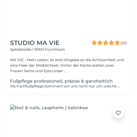
STUDIO MA VIE
220
Spitalstraße 1
91301 Forchheim
MA VIE - Mein Leben, ist eine Hingabe an die Achtsamkeit und
eine Feier der Weiblichkeit. Hinter der Marke stehen zwei
Frauen Sema und Esra.Unser ...
Fußpflege professionell, präzise & ganzheitlich
Als Fachfußpflege kümmern wir uns nicht nur um weiche Haut und schöne Nägel, sondern behandeln auch gezielt eingewachsene Nägel, Druckstellen und weitere Beschwerden. Mit höchster Sorgfalt sorgen wir für gesunde, gepflegte Füße für mehr Wohlbefinden und Komfort im Alltag.