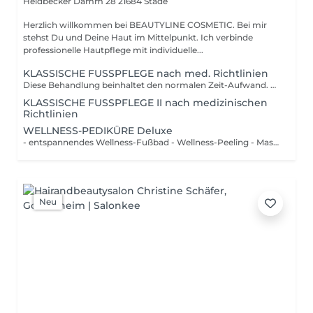
Heidbecker Damm 28
21684 Stade
Herzlich willkommen bei BEAUTYLINE COSMETIC. Bei mir
stehst Du und Deine Haut im Mittelpunkt. Ich verbinde
professionelle Hautpflege mit individuelle...
KLASSISCHE FUSSPFLEGE nach med. Richtlinien
Diese Behandlung beinhaltet den normalen Zeit-Aufwand. entspannendes Fußbad fachgerechte Nagelpflege, kürzen, feilen Reinigung der Nagelfalzen Entfernung leichter bis mittlerer Hornhaut Pflege der Haut und Nägel Abschlusspflege mit hochwertigen PediBaehr-Produkten Wünschen Sie Lackierung der Nägel, bitte separat Lack anklicken!
KLASSISCHE FUSSPFLEGE II nach medizinischen
Richtlinien
WELLNESS-PEDIKÜRE Deluxe
- entspannendes Wellness-Fußbad - Wellness-Peeling - Maske - Nägel kürzen und formen - Nagelhaut pflegen und entfernen - Hornhautentfernung - entspannende Fuß-und Unterschenkel-Massage - auf Wunsch Nägel lackieren - Abschlusspflege
Neu