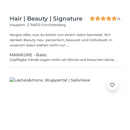
Hair | Beauty | Signature
14
Hauptstr. 2
74670 Forchtenberg
Vergiss alles, was du bisher von einem Salon kanntest. Wir
denken Beauty neu -persönlich, bewusst und individuell. In
unserem Salon stehen nicht nur ...
MANIKÜRE - Basic
Gepflegte Hände sagen mehr als Worte und brauchen keine Effekte. Unsere klassische Maniküre bringt deine Nägel sanft in Form, pflegt die Haut und stärkt den natürlichen Glanz. Mit aufbauendem Lack, Nagelöl und achtsamer Handarbeit entsteht ein Ergebnis, das sich sehen lassen kann dezent, stilvoll und gesund. Ideal für alle, die keine Show wollen, sondern einfach schöne Nägel, die zu ihnen passen. Auch perfekt als Vorbereitung auf besondere Anlässe oder als kleiner Moment der Selbstfürsorge im Alltag.