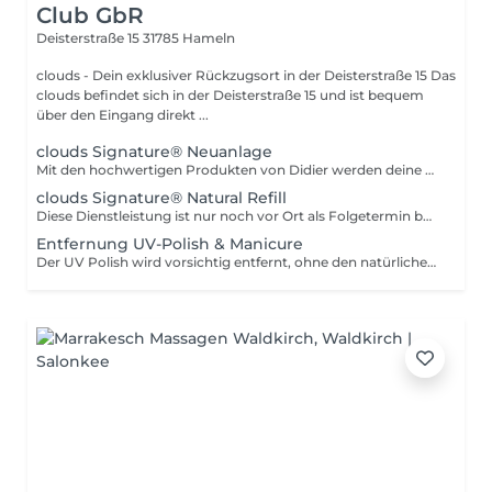
Club GbR
Deisterstraße 15
31785 Hameln
clouds - Dein exklusiver Rückzugsort in der Deisterstraße 15 Das
clouds befindet sich in der Deisterstraße 15 und ist bequem
über den Eingang direkt ...
clouds Signature® Neuanlage
Mit den hochwertigen Produkten von Didier werden deine Naturnägel perfekt verstärkt und elegant in Szene gesetzt. Der Fokus liegt auf einem natürlichen, gepflegten Look du wählst aus verschiedenen Nude-Tönen deinen persönlichen Favoriten. Durch präzise Verarbeitung und ausgewählte Materialien gewährleisten wir bei entsprechender Pflege der Nagelhaut eine Haltbarkeit von bis zu 3 Wochen. Das Ergebnis: natürlich verstärkte, gepflegte Nägel ein ebenmäßiges, elegantes Finish langanhaltende Stabilität und Glanz Der Leistungsumfang ist bei allen Varianten identisch der Unterschied liegt im Erfahrungslevel der behandelnden Person. Master Neuanlage Durchgeführt von Sophie mit langjähriger Erfahrung, höchster Präzision und einem besonders geschulten Blick für Ästhetik und Details. Für alle, die sich maximale Perfektion und ein besonders exklusives Ergebnis wünschen. Expert Neuanlage Durchgeführt von Aleksandra und Gentiana mit viel Sorgfalt, Feingefühl und einem hohen Qualitätsanspruch. Für dich, wenn du ein hochwertiges, natürliches Ergebnis in entspannter Atmosphäre genießen möchtest.
clouds Signature® Natural Refill
Diese Dienstleistung ist nur noch vor Ort als Folgetermin buchbar oder per Kontaktaufnahme mit uns. Mit den Produkten von Didier werden deine natürlichen Nägel perfekt in Szene gesetzt und verstärkt. Bei diesem natürlichen Look der Nägel kannst du zwischen verschiedenen Nude Tönen deinen ganz besonderen Liebling wählen. Wir gewährleisten eine Haltbarkeit bei entsprechender Pflege der Nagelhaut von 3 Wochen.
Entfernung UV-Polish & Manicure
Der UV Polish wird vorsichtig entfernt, ohne den natürlichen Nagel zu schädigen. Anschließend wird die Nagelhaut gepflegt, die Nägel in Form gebracht und überschüssige Haut entfernt. Zum Abschluss wird eine pflegende Handcreme sowie ein hochwertiges Nagelöl aufgetragen.