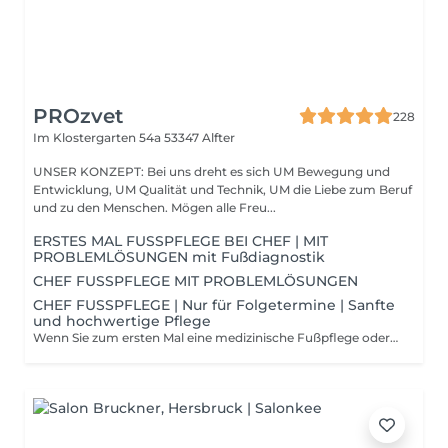
PROzvet
228
Im Klostergarten 54a
53347 Alfter
UNSER KONZEPT: Bei uns dreht es sich UM Bewegung und
Entwicklung, UM Qualität und Technik, UM die Liebe zum Beruf
und zu den Menschen. Mögen alle Freu...
ERSTES MAL FUSSPFLEGE BEI CHEF | MIT
PROBLEMLÖSUNGEN mit Fußdiagnostik
CHEF FUSSPFLEGE MIT PROBLEMLÖSUNGEN
CHEF FUSSPFLEGE | Nur für Folgetermine | Sanfte
und hochwertige Pflege
Wenn Sie zum ersten Mal eine medizinische Fußpflege oder eine Intensivpflege bei unserem Chef buchen, wählen Sie bitte immer zuerst die Behandlung „ERSTES MAL FUSSPFLEGE BEI CHEF“. Ihr Therapeut berät Sie im Anschluss persönlich, ob für Sie künftig kurze oder klassische Termine ideal sind. So sichern wir Ihr optimales Ergebnis – für dauerhaft gesunde, gepflegte und glückliche Füße.