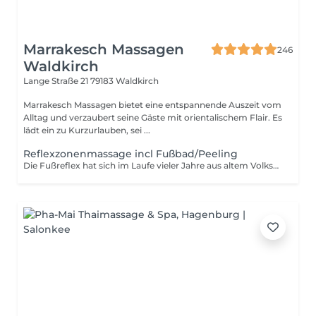
Marrakesch Massagen
246
Waldkirch
Lange Straße 21
79183 Waldkirch
Marrakesch Massagen bietet eine entspannende Auszeit vom
Alltag und verzaubert seine Gäste mit orientalischem Flair. Es
lädt ein zu Kurzurlauben, sei ...
Reflexzonenmassage incl Fußbad/Peeling
Die Fußreflex hat sich im Laufe vieler Jahre aus altem Volkswissen zu einer exakt ausgearbeiteten Massage entwickelt. Die Reflexzonenmassage kann durch Druck-, Zug- und Streichbewegungen der Fußsohle und Zehen nicht nur die verspannten, beanspruchten Muskeln der Füße lockern, sondern auch durch Druck bestimmter Punkte die inneren Organe positiv beeinflussen. Inklusive Fußbad mit Peeling.