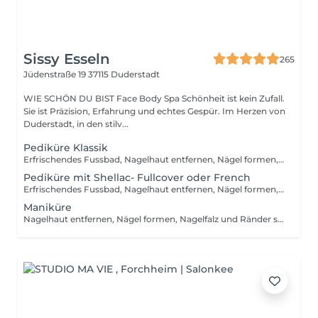
Sissy Esseln
265
Jüdenstraße 19
37115 Duderstadt
WIE SCHÖN DU BIST Face Body Spa Schönheit ist kein Zufall.
Sie ist Präzision, Erfahrung und echtes Gespür. Im Herzen von
Duderstadt, in den stilv...
Pediküre Klassik
Erfrischendes Fussbad, Nagelhaut entfernen, Nägel formen, Nagelfalz und Ränder säubern, Hornhaut entfernen, Abschlusspflege!
Pediküre mit Shellac- Fullcover oder French
Erfrischendes Fussbad, Nagelhaut entfernen, Nägel formen, Nagelfalz und Ränder säubern, Hornhaut entfernen, Abschlusspflege Dein Nagel wird mit Shellac lackiert, verhindert Splittern und sorgt somit für eine langanhaltende Lackierung!
Maniküre
Nagelhaut entfernen, Nägel formen, Nagelfalz und Ränder säubern, Hornhaut entfernen, Abschlusspflege