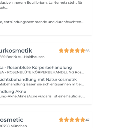
innerem Equilibrium. La Nemetz steht für
ch...
Lerne die heilende, entzündungshemmende und durchfeuchtende Wirkung des YUME SPA MIST in Kombination mit den Cosmeceuticals von OOLABOO oder optional die hypoallegenen Präparate von Hautprobleme.org kennen. Der 52Grad warme Dampfnebel öffnet die Poren und bereitet die Haut perfekt auf die Zugabe der hochwertigen Peelings, Masken und Seren vor. Eine entspannende und durchblutungsfördernde Massage rundet Ihre Behandlung ab. Entspannung pur. Makeup und Schminktips anschliessend möglich.
turkosmetik
66
669 Bezirk Au-Haidhausen
osa - Rosenblüte Körperbehandlung
PETALOS DE ROSA - ROSENBLÜTE KÖRPERBEHANDLUNG Rosenduft umhüllt Sie!! Wellness Ganzkörpermassage SPEZIAL-ÖL ROSENBLÜTE Harmonisierend und aufheiternd. Mit kostbarem türkischem Rosenöl für ein traumhaft duftendes Verwöhn-Erlebnis. Inhaltsstoffe Erdnussöl, Jojobaöl, natürliche ätherische Öle, Steinsamenwurzelextrakt Rosenblüte Gesichtsbehandlung Ausgleichende und stimulerende Spezialbehandlung Warme Rosen-Handkompresse Massage von Gesicht, Hals, Schultern & Dekolleté OleoPur Rose Glattende Rosen-Packung Augenmaske Abschlusspflege mit Gesichtsfluid Rosenblüte
esichtsbehandlung mit Naturkosmetik
Klassische Gesichtsbehandlung lassen sie sich entspannen mit eine Geshichteinstreichungen und duftende Begrüßungskompresse, sie sind die ideale Vorbereitung für eine Vitalisierende Gesichtsbehandlung für jeden Hauttyp und Bedürfnisse. Begrüßungskompresse Reinigung Naturpeeling und Gesichtsdampfbad Hyaluronsäure Gesicht-, Dekolleté-, und Schultern Massage (gegen Falten, durch spezielle angriffe) Passender Packung Abschlusspflege Die Klassische Behandlung hinterlässt ein revitalisierende Verwöhnungs- und spannungsfreie Gefühl für die Haut, Körper und Seele. Verschenkt Leichtigkeit und innerer Balance. Kurze Ausreinigung auf Wünsch (Max 20 Min. Ausreinigung) oder Ohne Ausreinigung mit 20 Minuten Gesichts-, Dekolleté- und Schultermassage 45 Minuten Behandlung OHNE AUSREINIGUNG. kurze Massage
ndlung Akne
Gesichtsbehandlung-Akne Akne (Acne vulgaris) ist eine häufig auftretende Hauterkrankung, die 80-90% der Bevölkerung im Laufe ihres Lebens einmal betrifft. Meist sind Jugendliche in der Pubertät betroffen. Akne kann sehr unterschiedlich stark ausgeprägt sein, heilt aber in aller Regel nach einigen Jahren von alleine wieder ab. Manchmal sind auch Erwachsene von Akne betroffen. Neben der ärztlich kontrollierten medikamentösen Behandlung kann durch begleitende Naturkosmetik Behandlung das Hautbild deutlich verbessert und Abheilungsprozesse beschleunigt werden. Begrüßungskompresse Reinigung Naturpeeling und Gesichtsdampfbad Tiefe Ausreinigung Passender Packung Abschlusspflege + In schweren Krankheitsfällen sollte die Aknebehandlung mit dem Hautarzt abgeklärt werden. In leichten Fällen können Sie versuchen, die Symptome durch Akne Gesichtsbehandlung zu lindern.
osmetic
47
80798 München