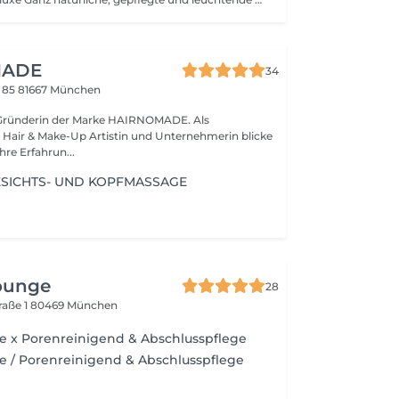
MADE
34
 85
81667 München
, Gründerin der Marke HAIRNOMADE. Als
, Hair & Make-Up Artistin und Unternehmerin blicke
hre Erfahrun...
SICHTS- UND KOPFMASSAGE
lounge
28
raße 1
80469 München
e x Porenreinigend & Abschlusspflege
e / Porenreinigend & Abschlusspflege