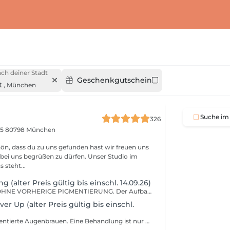
ch deiner Stadt
Geschenkgutschein
t
,
München
Suche im 
326
15
80798 München
uns begrüßen zu dürfen. Unser Studio im
steht...
(alter Preis gültig bis einschl. 14.09.26)
Für Kundinnen OHNE VORHERIGE PIGMENTIERUNG. Der Aufbau der Brauen erfolgt bewusst zurückhaltend und in präzisen Schritten mit dem Ziel eines möglichst natürlichen, harmonischen Ergebnisses. Auch bei älteren oder verblassten Vorbehandlungen ist vorab eine Einschätzung erforderlich. In diesen Fällen wird individuell entschieden, ob eine Behandlung möglich ist.
ver Up (alter Preis gültig bis einschl.
Für bereits pigmentierte Augenbrauen. Eine Behandlung ist nur nach vorheriger Einschätzung möglich. Bitte sende uns vorab gut belichtete Fotos deiner ungeschminkten Brauen zur Beurteilung. Ziel ist eine behutsame Korrektur und Verfeinerung bestehender Arbeiten mit besonderem Fokus auf ein ruhiges, natürliches Gesamtbild. Eine Umsetzung erfolgt ausschließlich, wenn sich die gewünschte Natürlichkeit realisieren lässt.