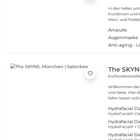
In den hellen un
Kundinnen und K
Mani- und Pedikür
Ampulle
Augenmaske
Anti-aging - L
The SKYN
Kurfürstenstraße
Willkommen bei 
und Seele. Hier darfst du durchatmen, abschalten und dich einfach
fallen lass
Hydrafacial Cl
Hydrafacial O
Hydrafacial D