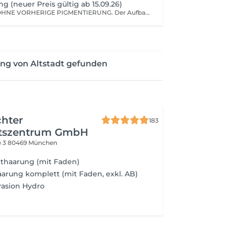
 (neuer Preis gültig ab 15.09.26)
Für Kundinnen OHNE VORHERIGE PIGMENTIERUNG. Der Aufbau der Brauen erfolgt bewusst zurückhaltend und in präzisen Schritten mit dem Ziel eines möglichst natürlichen, harmonischen Ergebnisses. Auch bei älteren oder verblassten Vorbehandlungen ist vorab eine Einschätzung erforderlich. In diesen Fällen wird individuell entschieden, ob eine Behandlung möglich ist.
ung von Altstadt gefunden
chter
183
tszentrum GmbH
e 3
80469 München
thaarung (mit Faden)
arung komplett (mit Faden, exkl. AB)
asion Hydro