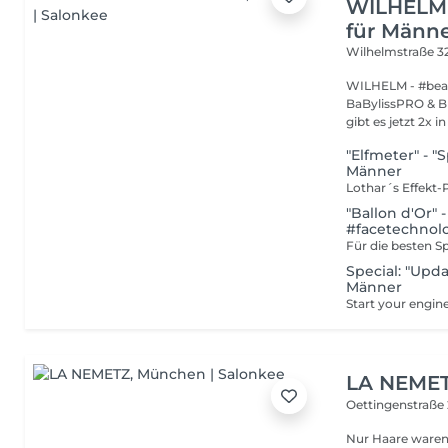
WILHELM 
für Männ
Wilhelmstraße 3
WILHELM - #beau
BaBylissPRO & B
gibt es jetzt 2x in
"Elfmeter" - "
Männer
"Ballon d'Or" 
#facetechnol
Special: "Upd
Männer
LA NEME
Oettingenstraße
Nur Haare waren 