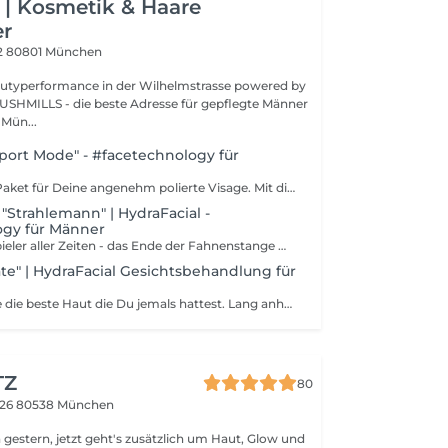
| Kosmetik & Haare
er
2
80801 München
typerformance in der Wilhelmstrasse powered by
USHMILLS - die beste Adresse für gepflegte Männer
 Mün...
Sport Mode" - #facetechnology für
Lothar´s Effekt-Paket für Deine angenehm polierte Visage. Mit dieser Behandlung erhält Dein Gesicht eine wahre Glanzpolitur mit Wohlfühlfaktor. Diese Gesichtsbehandlung enthält Anamnese Reinigung - Ausreinigung Mikrodermabrasion Ausreinigung Ultraschall Massage Maske LANGZEIT-EFFEKTE: Anhaltende Verjüngung des Erscheinungsbildes Zunahme der Hautfestigkeit Straffung der Kontur Minderung von Falten Verfeinerung von Narben Aufhellung von Pigmentflecken
- "Strahlemann" | HydraFacial -
ogy für Männer
Für die besten Spieler aller Zeiten - das Ende der Fahnenstange mehr geht nicht: Dein Entschlackungsprozess beginnt mit einer Lymphdrainage. Danach folgt die nachhaltige Reinigung, Abtragung und Hydration Deiner Haut mit einem individuellen Booster. Im Finale leuchtet die LED-Lichttherapie Deiner Haut den richtigen Weg. Dieser belebende Behandlungs-Booster bekämpft alle wesentlichen Herausforderungen Deiner Männerhaut: Linien und Fältchen, Pigmentstörungen und Verunreinigungen mittels blauer LED-Lichttherapie. Hochwertigste Seren voller Antioxidantien, Peptiden. Mit Hyaluronsäure. Für Deine nachhaltige Reinigung, Peeling, Abtragung und Feuchtigkeitsversorgung. Mit Auszeit-Massage. Es geht um Dich. Die beste Haut die Du jemals hattest. Lang anhaltende, sichtbare Ergebnisse. Hautverjüngung mit Langzeiteffekt. Sofort. Reinigung + Peeling Erneuert die Hautoberfläche durch ein sanftes Peeling und die Abtragung der obersten Hautschicht. Ausreinigung + Feuchtigkeitszufuhr Entfernt Unreinheiten aus den Poren durch eine schmerzfreie Absaugung. Pflegt die Haut intensiv mit Feuchtigkeit. Versorgung + Schutz Schleust Antioxidantien und Peptide in die Hautoberfläche ein, um einen einzigartig leuchtenden Teint zu erzeugen. Including Anamnese | Beratung Gesicht Nacken Schulter Massage Lymphdrainage Reinigung Peeling | Exfolieren Tiefenreinigung Booster Versorgung & Aufbau LED Lichttherapie Maske Abschlusspflege
ate" | HydraFacial Gesichtsbehandlung für
Start your engine die beste Haut die Du jemals hattest. Lang anhaltende, sichtbare Ergebnisse. Hautverjüngung mit Langzeiteffekt. Sofort. Reinigung + Peeling Erneuert die Hautoberfläche durch ein sanftes Peeling und die Abtragung der obersten Hautschicht. Ausreinigung + Feuchtigkeitszufuhr Entfernt Unreinheiten aus den Poren durch eine schmerzfreie Absaugung. Pflegt die Haut intensiv mit Feuchtigkeit. Versorgung + Schutz Schleust Antioxidantien und Peptide in die Hautoberfläche ein, um einen einzigartig leuchtenden Teint zu erzeugen. Including Anamnese | Beratung Reinigung Peeling | Exfolieren Tiefenreinigung Versorgung & Aufbau Abschlusspflege
TZ
80
 26
80538 München
gestern, jetzt geht's zusätzlich um Haut, Glow und