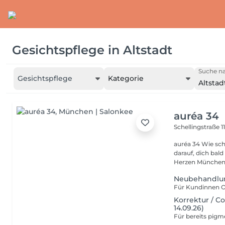
Gesichtspflege
in
Altstadt
Suche na
Gesichtspflege
Kategorie
Altstad
auréa 34
Schellingstraße 1
auréa 34 Wie schön, dass du zu uns gefunden hast wir freuen uns
darauf, dich bald bei 
Herzen Münchens 
Neubehandlung 
Korrektur / Co
14.09.26)