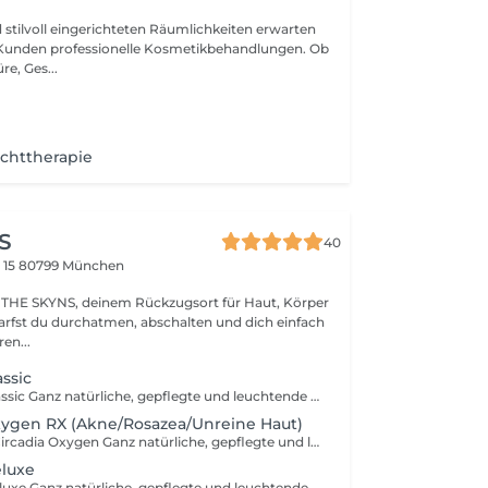
d stilvoll eingerichteten Räumlichkeiten erwarten
unden professionelle Kosmetikbehandlungen. Ob
e, Ges...
ichttherapie
S
40
 15
80799 München
THE SKYNS, deinem Rückzugsort für Haut, Körper
en währen...
assic
HydraFacial® Classic Ganz natürliche, gepflegte und leuchtende Haut - Hydrafacial macht es möglich. Nach deiner Behandlung wirkst und fühlst Du Dich frisch und glowy! Deine Haut wirkt unmittelbar erholt, verjüngt und strahlt. Bei einem HydraFacial® arbeiten wir in den folgenden Schritten: schonende Hautabtragung intensive, porentiefe Reinigung anschließende Einarbeitung von pflegenden & nährenden Wirkstoffen 1 Hydrafacial entspricht 3 klassischen Gesichtsbehandlungen. Zu den Wirkstoffen, die wir einarbeiten gehören: Vitamine Antioxidantien Hyaluron Peptide Ergebnis: sofortiger Glow, welcher sich in den folgenden 4 Tagen nach der Behandlung intensiviert!
xygen RX (Akne/Rosazea/Unreine Haut)
HydraFacial® + Circadia Oxygen Ganz natürliche, gepflegte und leuchtende Haut - Hydrafacial macht es möglich. Nach deiner Behandlung wirkst und fühlst Du Dich frisch und glowy! Deine Haut wirkt unmittelbar erholt, verjüngt und strahlt. Bei einem HydraFacial® arbeiten wir in den folgenden Schritten: schonende Hautabtragung intensive, porentiefe Reinigung anschließende Einarbeitung von pflegenden & nährenden Wirkstoffen 1 Hydrafacial entspricht 3 klassischen Gesichtsbehandlungen. Zu den Wirkstoffen, die wir einarbeiten gehören: Vitamine Antioxidantien Hyaluron Peptide Zusätzlich: Circadia Oxygen Facial Das Oxygen Facial ist die optimale Behandlung für alle, die mit unreiner Haut zu kämpfen haben und nachhaltig die Hautstruktur verbessern möchten. Bei diesem Treatment wird mit Sauerstoff gearbeitet, welcher Unreinheiten aus der Tiefe an die Hautoberfläche befördert. -keimtötende Wirkung -Oxidation hellt Haut auf -Reduziert Rosazea -erhöhter Nährstofftransport zur Haut Ergebnis: sofortiger Glow, welcher sich in den folgenden 4 Tagen nach der Behandlung intensiviert!
eluxe
HydraFacial® Deluxe Ganz natürliche, gepflegte und leuchtende Haut - Hydrafacial macht es möglich. Nach deiner Behandlung wirkst und fühlst Du Dich frisch und glowy! Deine Haut wirkt unmittelbar erholt, verjüngt und strahlt. Deluxe = zusätzlich Circadia Maske & HydraFacial Booster & Lichttherapie Bei einem HydraFacial® arbeiten wir in den folgenden Schritten: schonende Hautabtragung intensive, porentiefe Reinigung anschließende Einarbeitung von pflegenden & nährenden Wirkstoffen 1 Hydrafacial entspricht 3 klassischen Gesichtsbehandlungen. Zu den Wirkstoffen, die wir einarbeiten gehören: Vitamine Antioxidantien Hyaluron Peptide Ergebnis: sofortiger Glow, welcher sich in den folgenden 4 Tagen nach der Behandlung intensiviert! Empfehlung: eine zunächst monatliche Wiederholung.