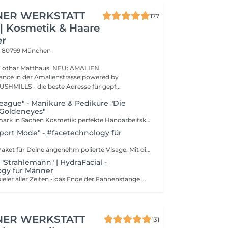
NER WERKSTATT
177
| Kosmetik & Haare
er
1
80799 München
Matthäus. NEU: AMALIEN.
nce in der Amalienstrasse powered by
SHMILLS - die beste Adresse für gepf...
ague" - Maniküre & Pediküre "Die
"Goldeneyes"
Lothar´s Benchmark in Sachen Kosmetik: perfekte Handarbeitskunst mit Wellness in Vollendung für Deine Hände und Deine Füsse. Mehr geht nicht. Dazu gibt es Wasser, Kaffee, Drinks oder Tegernseer Bier. Maniküre Including KÜRZEN & FEILEN NAGELHAUTENTFERNUNG PEELING HANDPFLEGE POLIEREN EXTRA MASSAGE HAND UND UNTERARM AUGENMASKE HANDCREME Pediküre Including REINIGUNGSBAD KÜRZEN & FEILEN NAGEL- UND HORNHAUTENTFERNUNG PEELING WELLNESSFUSSBAD EXTRA MASSAGE FUSS UND UNTERSCHENKEL AUGENMASKE FUSSBALSAM
Sport Mode" - #facetechnology für
Lothar´s Effekt-Paket für Deine angenehm polierte Visage. Mit dieser Behandlung erhält Dein Gesicht eine wahre Glanzpolitur mit Wohlfühlfaktor.Dazu gibt es Wasser, Kaffee, Drinks oder Tegernseer Bier. Diese Gesichtsbehandlung enthält Anamnese Reinigung - Ausreinigung Mikrodermabrasion Ausreinigung Ultraschall Massage Maske LANGZEIT-EFFEKTE: Anhaltende Verjüngung des Erscheinungsbildes Zunahme der Hautfestigkeit Straffung der Kontur Minderung von Falten Verfeinerung von Narben Aufhellung von Pigmentflecken
- "Strahlemann" | HydraFacial -
ogy für Männer
Für die besten Spieler aller Zeiten - das Ende der Fahnenstange mehr geht nicht: Dein Entschlackungsprozess beginnt mit einer Lymphdrainage. Danach folgt die nachhaltige Reinigung, Abtragung und Hydration Deiner Haut mit einem individuellen Booster. Im Finale leuchtet die LED-Lichttherapie Deiner Haut den richtigen Weg. Dieser belebende Behandlungs-Booster bekämpft alle wesentlichen Herausforderungen Deiner Männerhaut: Linien und Fältchen, Pigmentstörungen und Verunreinigungen mittels blauer LED-Lichttherapie. Hochwertigste Seren voller Antioxidantien, Peptiden. Mit Hyaluronsäure. Für Deine nachhaltige Reinigung, Peeling, Abtragung und Feuchtigkeitsversorgung. Mit Auszeit-Massage. Es geht um Dich. Die beste Haut die Du jemals hattest. Lang anhaltende, sichtbare Ergebnisse. Hautverjüngung mit Langzeiteffekt. Sofort. Reinigung + Peeling Erneuert die Hautoberfläche durch ein sanftes Peeling und die Abtragung der obersten Hautschicht. Ausreinigung + Feuchtigkeitszufuhr Entfernt Unreinheiten aus den Poren durch eine schmerzfreie Absaugung. Pflegt die Haut intensiv mit Feuchtigkeit. Versorgung + Schutz Schleust Antioxidantien und Peptide in die Hautoberfläche ein, um einen einzigartig leuchtenden Teint zu erzeugen. Including Anamnese | Beratung Gesicht Nacken Schulter Massage Lymphdrainage Reinigung Peeling | Exfolieren Tiefenreinigung Booster Versorgung & Aufbau LED Lichttherapie Maske Abschlusspflege
NER WERKSTATT
131