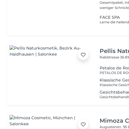
Gesamtpaket, inklusive 
weniger Schnicks
FACE SPA
Pellis Na
Rablstrasse 36
81
Petalos de R
Klassische G
Gesichtsbeha
Mimoza C
Augustenstr. 95