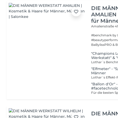
DIE MÄN
AMALIEN 
für Männ
Amalienstraße 4
#benchmark by Lothar 
#beautyperforma
BaBylissPRO & BU
"Champions Le
Werkstatt" & 
"Elfmeter" - "
Männer
"Ballon d'Or" 
#facetechnol
DIE MÄN