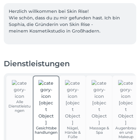
Herzlich willkommen bei Skin Rise! 

Wie schön, dass du zu mir gefunden hast. Ich bin 
Sophia, die Gründerin von Skin Rise -

meinem Kosmetikstudio in Großhadern.

Hier treffen Naturkosmetik und Hightech 
aufeinander. Ob klassische Gesichtsbehandlung,

kombiniert mit modernster Technologie, eine 
Dienstleistungen
wohltuende Ganz - oder Teilkörpermassage, 
Maniküre oder Pediküre.

Skin Rise ist eine kleine Wohlfühloase, in der du dir 
Auszeit nehmen darfst.

Alle
Mein persönliches Anliegen ist es, mir Zeit für dich 
Dienstleistu
und deine Schönheit zu nehmen.

ngen
Dein Wohlbefinden liegt mir am Herzen und hat für 
mich höchste Priorität.

Gesichtsbe
Nägel,
Massage &
Augenbrau
handlungen
Hände &
Spa
en und
Mein Studio befindet sich im Herzen Großhaderns, 
Füße
Makeup