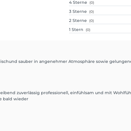
4
Sterne
(0)
3
Sterne
(0)
2
Sterne
(0)
1
Stern
(0)
nischund sauber in angenehmer Atmosphäre sowie gelunge
leibend zuverlässig professionell, einfühlsam und mit Wohlfüh
e bald wieder