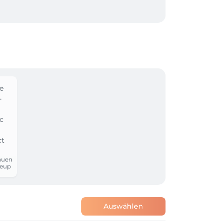
auen
eup
Auswählen