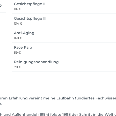
Gesichtspflege II
116 €
Gesichtspflege III
134 €
Anti-Aging
160 €
Face Palp
59 €
Reinigungsbehandlung
70 €
ren Erfahrung vereint meine Laufbahn fundiertes Fachwissen
n.
- und Außenhandel (1994) folgte 1998 der Schritt in die Wel