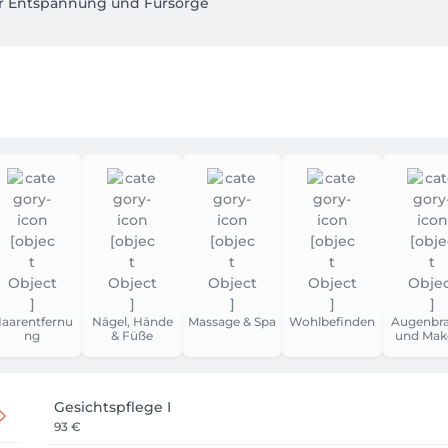
er Entspannung und Fürsorge
aarentfernu
Nägel, Hände
Massage & Spa
Wohlbefinden
Augenbr
ng
& Füße
und Mak
Gesichtspflege I
93 €