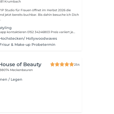
381 Krumbach
VIP Studio für Frauen öffnet im Herbst 2026 die
nd jetzt bereits buchbar. Bis dahin besuche ich Dich
.
styling
Bitte über Whatsapp kontaktieren 0152 34246803 Preis variiert je nach Zeit und Aufwand und ist daher individuell.
/ Hochstecken/ Hollywoodwaves
- Frisur & Make-up Probetermin
 House of Beauty
254
88074 Meckenbeuren
nen / Legen