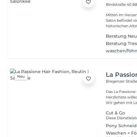
Bindstraße 40
8
Mitten im Herzen der Wan
Salon befindet s
historischen Altst
Beratung Ne
Beratung Tre
waschen/föh
La Passio
Neu
Bregenzer Straß
Das La Passione
Herzlichste will
Wir gehen mit Le
Cut & Go
Pony Schnei
Waschen + Fö