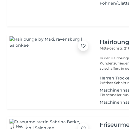
Föhnen/Glätt
Hairloung
Mittelöschstr. 21
In der Hairloung
Kundenzufriedenhe
zu schaffen, in de
Herren Trock
Maschinenhaa
Maschinenhaa
Friseurme
Neu