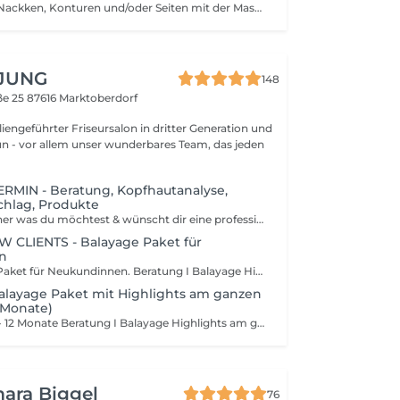
Auffrischen von Nackken, Konturen und/oder Seiten mit der Maschine zwischen den Haarschnitten
 JUNG
148
ße 25
87616 Marktoberdorf
liengeführter Friseursalon in dritter Generation und
tun - vor allem unser wunderbares Team, das jeden
MIN - Beratung, Kopfhautanalyse,
chlag, Produkte
Du bist dir unsicher was du möchtest & wünscht dir eine professionelle Beratung, dann buch dir gerne diesen Beratungstermin. Wir nehmen uns Zeit für dich und besprechen deine Wünsche & Möglichkeiten. Wir freuen uns auf dich! Perfekte & Professionelle Beratung I Kopfhautanalyse I Kostenvoranschlag I Produktempfehlung
 CLIENTS - Balayage Paket für
n
Unser Balayage Paket für Neukundinnen. Beratung I Balayage Highlights am ganzen Kopf I Lowlights I Gloss I Wellaplex I Intensivpflege I Schnitt & Styling
alayage Paket mit Highlights am ganzen
2 Monate)
Balayage - alle 7 - 12 Monate Beratung I Balayage Highlights am ganzen Kopf I Lowlights I Wellaplex I Rootshadow I Gloss I Intensivpflege I Schnitt & Styling
ara Biggel
76