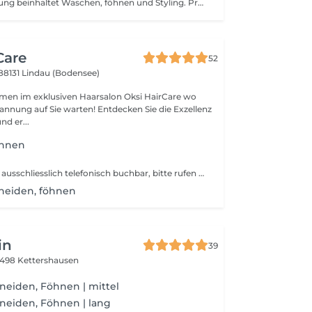
Diese Dienstleistung beinhaltet Waschen, föhnen und Styling. Preis variiert je nach Zeit- und Materialaufwand.
Care
52
88131 Lindau (Bodensee)
mmen im exklusiven Haarsalon Oksi HairCare wo
ie warten! Entdecken Sie die Exzellenz
nd er...
öhnen
Dieser Service ist ausschliesslich telefonisch buchbar, bitte rufen Sie uns hierzu vorher an.
neiden, föhnen
in
39
498 Kettershausen
eiden, Föhnen | mittel
neiden, Föhnen | lang