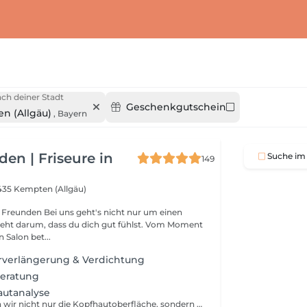
ch deiner Stadt
Geschenkgutschein
n (Allgäu)
,
Bayern
den | Friseure in
Suche im 
149
435 Kempten (Allgäu)
ht's nicht nur um einen
geht darum, dass du dich gut fühlst. Vom Moment
 Salon bet...
rverlängerung & Verdichtung
eratung
autanalyse
Dabei betrachten wir nicht nur die Kopfhautoberfläche, sondern auch wichtige Faktoren wie: den Zustand der Kopfhaut (z. B. Schuppen, Sensibilität, Fett- oder Trockenheitszustand) den Haardurchmesser und die Haarstruktur Anzeichen von Haaralterung mögliche Hinweise auf vermehrten Haarausfall das allgemeine Wachstumsumfeld des Haares Die Analyse hilft uns, objektiv zu erkennen, was deine Kopfhaut und dein Haar aktuell brauchen. Auf Basis dieser Ergebnisse beraten wir dich individuell und empfehlen gezielt passende Pflege- oder Behandlungsoptionen. Der K-Scan ist die Grundlage für eine präzise, ehrliche und transparente Beratung abgestimmt auf dich.