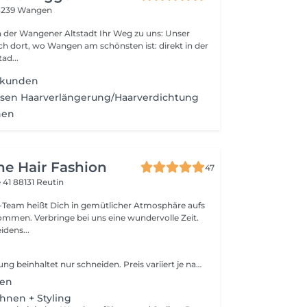
8239 Wangen
gener Altstadt Ihr Weg zu uns: Unser
ich dort, wo Wangen am schönsten ist: direkt in der
ad...
ukunden
ssen Haarverlängerung/Haarverdichtung
nen
ne Hair Fashion
47
e 41
88131 Reutin
 -Team heißt Dich in gemütlicher Atmosphäre aufs
kommen. Verbringe bei uns eine wundervolle Zeit.
idens...
Diese Dienstleistung beinhaltet nur schneiden. Preis variiert je nach Zeit- und Materialaufwand. Haarschnitt ohne Styling: Falls für ein optimales Ergebnis eine Haarwäsche oder ein Styling nötig ist, wird der Termin als regulärer Haarschnitt zum Standartpreis berechnet.
den
hnen + Styling