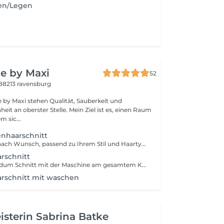
en/Legen
e by Maxi
52
88213 ravensburg
e by Maxi stehen Qualität, Sauberkeit und
it an oberster Stelle. Mein Ziel ist es, einen Raum
m sic...
enhaarschnitt
Präziser Schnitt nach Wunsch, passend zu Ihrem Stil und Haartyp. Für einen frischen, gepflegten Look.
rschnitt
Ein schneller rundum Schnitt mit der Maschine am gesamtem Kopf. Für einen unkomplizierten, frischen Style.
rschnitt mit waschen
isterin Sabrina Batke