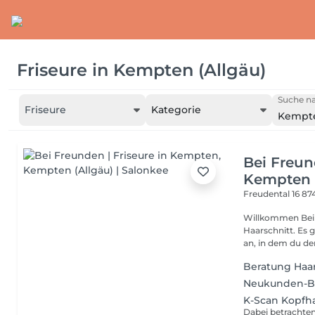
Friseure
in
Kempten (Allgäu)
Suche na
Friseure
Kategorie
Kempte
Bei Freun
Kempten
Freudental 16
87
Willkommen Bei Freunden Bei uns ge
Haarschnitt. Es 
an, in dem du den
Beratung Haa
Neukunden-B
K-Scan Kopfh