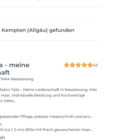
n Kempten (Allgäu) gefunden
ia - meine
43
aft
87484 Nesselwang
lon Talia – Meine Leidenschaft in Nesselwang. Hier
Haar, individuelle Beratung und hochwertige
 Mitte...
Haarwäsche mit passender Pflege, präziser Haaarschnitt und professionelles Styling
n
Spitzenhaarschnitt (ca 1-2 cm) Bitte mit frisch gewaschenen Haaren erscheinen, da ohne Haarwäsche, Pflege und Styling. Nicht für Neuhaarschnitte oder Typveränderungen geeignet.
esh