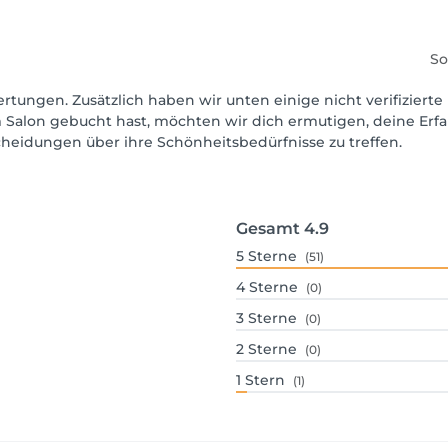
So
rtungen. Zusätzlich haben wir unten einige nicht verifizierte 
 Salon gebucht hast, möchten wir dich ermutigen, deine Erf
scheidungen über ihre Schönheitsbedürfnisse zu treffen.
Gesamt
4.9
5
Sterne
(51)
4
Sterne
(0)
3
Sterne
(0)
2
Sterne
(0)
1
Stern
(1)