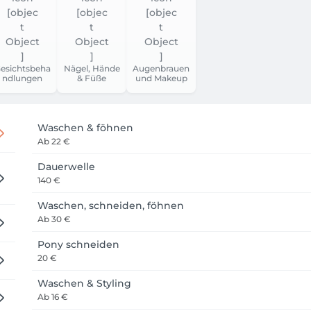
esichtsbeha
Nägel, Hände
Augenbrauen
ndlungen
& Füße
und Makeup
Waschen & föhnen
Ab
22 €
Dauerwelle
140 €
Waschen, schneiden, föhnen
Ab
30 €
Pony schneiden
20 €
Waschen & Styling
Ab
16 €