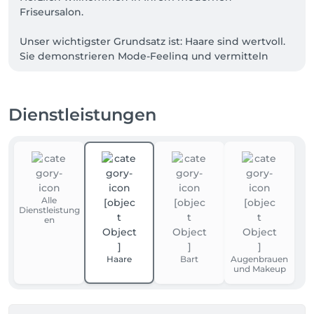
Friseursalon. 

Unser wichtigster Grundsatz ist: Haare sind wertvoll. 
Sie demonstrieren Mode-Feeling und vermitteln 
Schönheit. In unserem Team arbeiten daher 
dynamische, 

Dienstleistungen
kompetente Mitarbeiter mit viel Freude am Umgang 
mit Menschen und Haar. Kunden mit langen Haaren 

finden in unserem Salon genauso einen 
vertrauensvollen Ansprechpartner wie Kunden mit 
Sinn für trendige Kurzhaarfrisuren.

Alle
Dienstleistung
Lernen Sie unseren Salon und unsere 
en
umfangreichen Dienstleistungen auf diesen Seiten 
näher kennen.
Haare
Bart
Augenbrauen
und Makeup