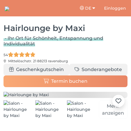
DE
Einloggen
Hairlounge by Maxi
- Ihr Ort für Schönheit, Entspannung und
Individualität
54
Mittelöschstr. 21
88213 ravensburg
Geschenkgutschein
Sonderangebote
Termin buchen
Mehr
anzeigen