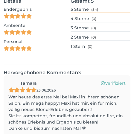
Details
Gesamt
5
Endergebnis
5
Sterne
(54)
4
Sterne
(0)
Ambiente
3
Sterne
(0)
2
Sterne
(0)
Personal
1
Stern
(0)
Hervorgehobene Kommentare:
Tamara
Verifiziert
23.06.2026
War heute das erste Mal bei Maxi in ihrem schönen
Salon. Bin mega happy! Maxi hat mir, ein für mich,
völlig neues Blond-Erlebnis gezaubert!
Sie ist kompetent, freundlich und absolut on fire, ein
schönes Erlebnis und Ergebnis zu bieten!
Danke und bis zum nächsten Mal 🧡