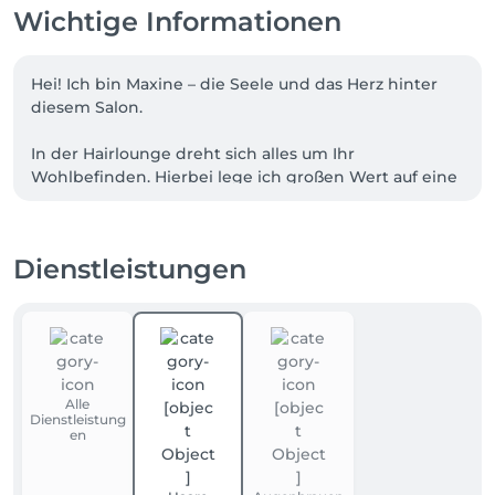
Wichtige Informationen
Hei! Ich bin Maxine – die Seele und das Herz hinter 
diesem Salon.

In der Hairlounge dreht sich alles um Ihr 
Wohlbefinden. Hierbei lege ich großen Wert auf eine 
ganz individuelle Beratung, handwerkliches 
Geschick und qualitative Produkte. Gönnen Sie sich 
einen Moment der Entspannung und des 
Dienstleistungen
Wohlbefindens.

Mich zeichnen folgende Zertifizierung aus:

- Friseurmeisterin

- HWK geprüfte Coloristin

- Spezialistin für Extensions & Keratinglättung

Alle
Dienstleistung
WICHTIG🚨

en
Hinweis für unsere Kunden: 

Hunter & Ralf unsere Salonhunde sind mit dabei!
