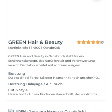
GREEN Hair & Beauty
93
Martinistraße 37
49078 Osnabrück
GREEN Hair and Beauty in Osnabrück steht für ein
Schönheitskonzept, das Natürlichkeit und Verantwortung
vereint. Der Salon arbeitet mit achtsam ausgew...
Beratung
Du bist dir bei Farbe, Stil oder Haarschnitt noch unsicher? Oder du bist Neukunde und möchtest dich zuerst persönlich beraten lassen? Dann buche dir einfach einen individuellen Beratungstermin bei uns. Wir nehmen uns Zeit für dich, beantworten deine Fragen und helfen dir, die perfekte Wahl zu treffen. Hinweis zur Beratungsgebühr Für das Beratungsgespräch berechnen wir eine Gebühr von 20 €. Kommst du anschließend zu deinem gebuchten Folgetermin und nimmst die Dienstleistung wahr, wird der Betrag selbstverständlich voll angerechnet.
Beratung Balayage / Air Touch
Cut & Style
Haarschnitt – Unisex Finde den Haarschnitt, der wirklich zu dir passt! Bei jedem Termin sind professionelle Haaranalyse, Waschen, Schneiden, Föhnen sowie Styling-Produkte inklusive. Optional kannst du zusätzlich ein Treatment buchen, um dein Haar noch intensiver zu pflegen. Unsere Haarschnitt-Kategorien XS-Haarschnitt – 30 Minuten Der ideale Kurzhaarschnitt. Präzises Schneiden für kurze Styles – schnell, sauber und perfekt in Form. BASIC-Haarschnitt – 60 Minuten Der klassische Haarschnitt für alle Haarlängen. Ideal zur regelmäßigen Auffrischung deines Looks oder für feinere Anpassungen in Form und Struktur. Haarschnitt PLUS – 90 Minuten Für alle, die mehr Zeit brauchen: inklusive umfassender Beratung für Neuhaarschnitt, größere Umstylings oder Haarspenden. Perfekt, wenn du einen komplett neuen Look möchtest. Buche jetzt deinen passenden Haarschnitt und genieße ein individuelles Styling, das deinen Look perfekt unterstreicht!