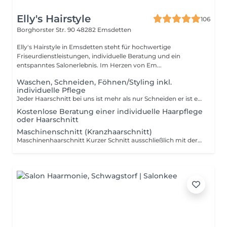
Elly's Hairstyle
106
Borghorster Str. 90
48282 Emsdetten
Elly's Hairstyle in Emsdetten steht für hochwertige
Friseurdienstleistungen, individuelle Beratung und ein
entspanntes Salonerlebnis. Im Herzen von Em...
Waschen, Schneiden, Föhnen/Styling inkl.
individuelle Pflege
Jeder Haarschnitt bei uns ist mehr als nur Schneiden er ist ein persönlicher Wohlfühlmoment. Die Behandlung beginnt mit einer individuellen Beratung und einer Haarwäsche inklusive unseres Elly's Head Spa Rituals einer entspannenden Verwöhnmassage, die Kopfhaut und Sinne zur Ruhe kommen lässt. Anschließend folgt der präzise Haarschnitt, abgestimmt auf Haarstruktur, Kopfform, Stylingwunsch und Alltag. Abgerundet wird der Termin mit Föhnen, Styling und einer passenden Pflege- und Produktempfehlung für zu Hause. Inklusive Leistungen: Persönliche Beratung Haarwäsche mit individuell abgestimmter Pflege Elly's Head Spa Ritual (entspannende Verwöhn Haarwäsche) Präziser Haarschnitt Föhnen & Styling Unsere Haarschnitte werden nach Zeit- und Arbeitsaufwand berechnet. Die Buchung erfolgt anhand der Haarlänge und des gewünschten Aufwands. Richtzeiten zur Orientierung: Sehr kurz Haare ca. 30 Minuten: Für die, sehr kurze Haare tragen, Seiten und/oder Nacken rasiert sind. Kurze Haare (Ohrläppchen lang) ca. 45 Minuten: Für Haare die bis Ohrläppchen oder Kinn reichen. Für ein klassischen Haarschnitt mit Form und Styling. Auch für den regelmäßigen Haarschnitt. Mittel Langes Haar (bis Schulter) ca. 45 Minuten für Haare bis Schulter, wenn mehr Styling/ Föhnaufwand nötig ist, du dir eine sichtbare Veränderung wünscht. Lang (über Schulter bis Überlänge): ca. 60-75 Minuten Für Haare die über die Schulter gehen. Du sehr vieles und dichtes Haar hast. Für einen aufwendigeren Haarschnitt, Sowie Neuhaarschnitte. Für besondere Wünsche und für mehr Beratung. Bei sehr dichtem Haar, besonders aufwendigen Schnitten oder zusätzlichem Styling- und Beratungsaufwand kann ein Zeitaufschlag berechnet werden.
Kostenlose Beratung einer individuelle Haarpflege
oder Haarschnitt
Maschinenschnitt (Kranzhaarschnitt)
Maschinenhaarschnitt Kurzer Schnitt ausschließlich mit der Maschine Seiten oder kompletter Kopf. Kein Übergang mit der Schere, kein Deckhaar-Schnitt, keine Formkorrektur. Ideal für sehr kurze Haare und schnellen Pflege-Schnitt. ca. 15 Minuten Seitenhaarschnitt / Side Refresh Maschinenschnitt der Seiten mit leichten Übergängen, Konturen sauber ausgearbeitet. Deckhaar bleibt ungeschnitten und darf weiter wachsen. Perfekt für regelmäßige Auffrischung zwischen zwei Haarschnitten. ca. 1520 Minuten Preise können je nach Zeitaufwand und Haarbeschaffenheit variieren.