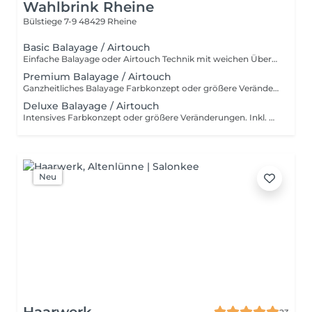
Wahlbrink Rheine
Bülstiege 7-9
48429 Rheine
Basic Balayage / Airtouch
Einfache Balayage oder Airtouch Technik mit weichen Übergängen für langanhaltendem Tragekomfort. Inkl. Beratung, Haarpflege, Handmassage und Kopfmassage. Für wen ist das Basic Balayage-Paket geeignet? Dieses Paket richtet sich an Kundinnen, die bereits eine Balayage oder Airtouch-Behandlung hatten und sich eine dezente Auffrischung wünschen. Es ist ideal, wenn die bestehende Farbtechnik noch gut erhalten ist und lediglich sanft nachgearbeitet werden soll, ohne eine komplette Neugestaltung. Ebenso eignet sich Basic Paket für alle, die gezielte, leichte Aufhellungen bevorzugen – zum Beispiel am Oberkopf, im Konturbereich oder als Face Frame. Perfekt für einen frischen, natürlichen Look mit minimalem Aufwand und ohne den gesamten Kopf zu behandeln.
Premium Balayage / Airtouch
Ganzheitliches Balayage Farbkonzept oder größere Veränderungen. Inkl. Beratung, Haarpflege, Handmassage und Kopfmassage. Für wen ist das Premium Balayage-Paket geeignet? Dieses Paket ist ideal für Kundinnen, die sich eine deutlichere Auffrischung oder Veränderung wünschen, ohne eine komplette Neugestaltung vorzunehmen. Es eignet sich besonders, wenn die bestehende Balayage herausgewachsen ist und mehr Helligkeit sowie eine gleichmäßigere Farbverteilung gewünscht wird. Perfekt für alle, die mehr als nur eine leichte Nacharbeit möchten – zum Beispiel zusätzliche Strähnen im Längen- und Spitzenbereich, eine intensivere Aufhellung oder ein insgesamt frischer, lebendiger Look. Das Premium Paket bildet die optimale Balance zwischen natürlicher Auffrischung und sichtbarer Veränderung.
Deluxe Balayage / Airtouch
Intensives Farbkonzept oder größere Veränderungen. Inkl. Beratung, Haarpflege, Handmassage und Kopfmassage. Für wen ist das Deluxe Balayage-Paket geeignet? Das Deluxe Balayage ist die richtige Wahl, wenn der gesamte Kopf umfassend bearbeitet wird – für ein neues, harmonisches Gesamtbild mit maximaler Leuchtkraft und Dimension. Perfekt für alle, die bereit sind für einen intensiven, hochwertigen Farbservice mit einem deutlich sichtbaren Ergebnis.
Neu