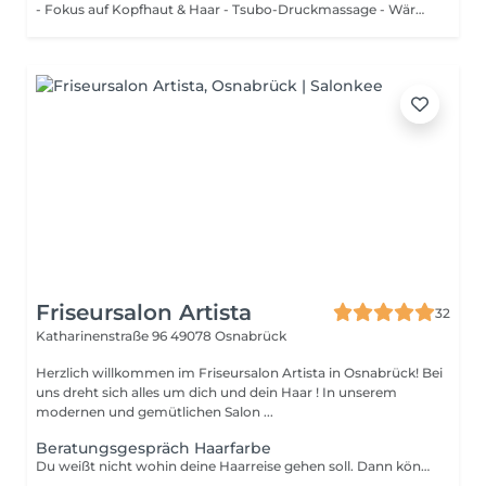
- Fokus auf Kopfhaut & Haar - Tsubo-Druckmassage - Wärmende Augenmaske - Doppelte Haarwäsche mit Momu-Massage - Haarmaske unter Rotlicht (Fino Premium Touch Hair Mask) - Kopfhautserum & Conditioner (Genki Hair) - Fußbad + Tee inklusive - Dyson Airwrap i.d. Multi Haarstyler
Friseursalon Artista
32
Katharinenstraße 96
49078 Osnabrück
Herzlich willkommen im Friseursalon Artista in Osnabrück! Bei
uns dreht sich alles um dich und dein Haar ! In unserem
modernen und gemütlichen Salon ...
Beratungsgespräch Haarfarbe
Du weißt nicht wohin deine Haarreise gehen soll. Dann können wir in diesem Gespräch genau herausfinden was zu dir passt.