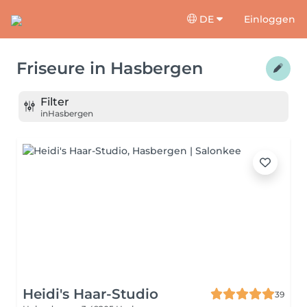
DE
Einloggen
Friseure
in
Hasbergen
Filter
in
Hasbergen
Heidi's Haar-Studio
39