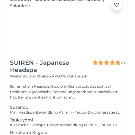
SUIREN - Japanese
63
Headspa
Weißenburger Straße 2A
49076 Osnabrück
Suiren ist ein Headspa-Studio in Osnabrück, das sich auf
traditionelle japanische Behandlungsmethoden spezialisiert
hat. Bei uns geht es nicht um schn...
Susanoo
Mini Headspa-Behandlung 45 min - Tsubo-Druckmassage (Kopf) - Wärmende Augenmaske - Einfache Haarwäsche mit Momu-Massage - Haarmaske (Fino Premium Touch Hair Mask) - Gesichtsmassage (inkl. Nacken & Dekolleté) - Augenpflege & Tagescreme mit SPF (Kiyomi Skin) - Rotlichttherapie zur Wirkstoffaufnahme - Dyson Airwrap i.d. Multi Haarstyler
Tsukuyomi
Klassische Headspa-Gesamtbehandlung 60 min - Tsubo-Druckmassage (Kopf) - Wärmende Augenmaske - Gesichtsreinigung, Toner, Serum (Kiyomi Skin) - Einfache Haarwäsche mit Momu-Massage (Genki Hair) - Haarmaske (Shiseido - Fino Premium Touch Hair Mask) - Gesichtsmassage (inkl. Nacken & Dekolleté) - Augenpflege & Tagescreme mit SPF (Kiyomi Skin) - Rotlichttherapie zur Wirkstoffaufnahme - Dyson Airwrap i.d. Multi Haarstyler
Hinokami Kagura