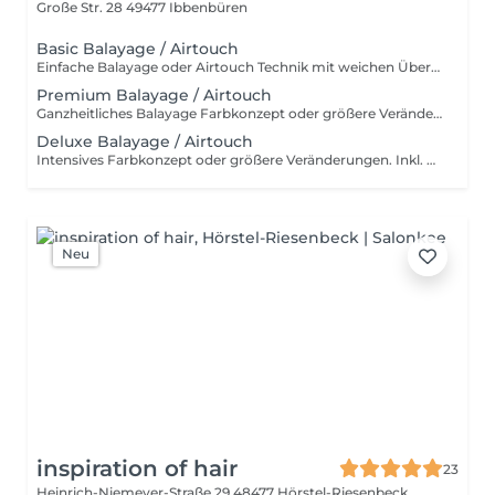
Große Str. 28
49477 Ibbenbüren
Basic Balayage / Airtouch
Einfache Balayage oder Airtouch Technik mit weichen Übergängen für langanhaltendem Tragekomfort. Inkl. Beratung, Haarpflege, Handmassage und Kopfmassage. Für wen ist das Basic Balayage-Paket geeignet? Dieses Paket richtet sich an Kundinnen, die bereits eine Balayage oder Airtouch-Behandlung hatten und sich eine dezente Auffrischung wünschen. Es ist ideal, wenn die bestehende Farbtechnik noch gut erhalten ist und lediglich sanft nachgearbeitet werden soll, ohne eine komplette Neugestaltung. Ebenso eignet sich Basic Paket für alle, die gezielte, leichte Aufhellungen bevorzugen – zum Beispiel am Oberkopf, im Konturbereich oder als Face Frame. Perfekt für einen frischen, natürlichen Look mit minimalem Aufwand und ohne den gesamten Kopf zu behandeln.
Premium Balayage / Airtouch
Ganzheitliches Balayage Farbkonzept oder größere Veränderungen. Inkl. Beratung, Haarpflege, Handmassage und Kopfmassage. Für wen ist das Premium Balayage-Paket geeignet? Dieses Paket ist ideal für Kundinnen, die sich eine deutlichere Auffrischung oder Veränderung wünschen, ohne eine komplette Neugestaltung vorzunehmen. Es eignet sich besonders, wenn die bestehende Balayage herausgewachsen ist und mehr Helligkeit sowie eine gleichmäßigere Farbverteilung gewünscht wird. Perfekt für alle, die mehr als nur eine leichte Nacharbeit möchten – zum Beispiel zusätzliche Strähnen im Längen- und Spitzenbereich, eine intensivere Aufhellung oder ein insgesamt frischer, lebendiger Look. Das Premium Paket bildet die optimale Balance zwischen natürlicher Auffrischung und sichtbarer Veränderung.
Deluxe Balayage / Airtouch
Intensives Farbkonzept oder größere Veränderungen. Inkl. Beratung, Haarpflege, Handmassage und Kopfmassage. Für wen ist das Deluxe Balayage-Paket geeignet? Das Deluxe Balayage ist die richtige Wahl, wenn der gesamte Kopf umfassend bearbeitet wird – für ein neues, harmonisches Gesamtbild mit maximaler Leuchtkraft und Dimension. Perfekt für alle, die bereit sind für einen intensiven, hochwertigen Farbservice mit einem deutlich sichtbaren Ergebnis.
Neu
inspiration of hair
23
Heinrich-Niemeyer-Straße 29
48477 Hörstel-Riesenbeck