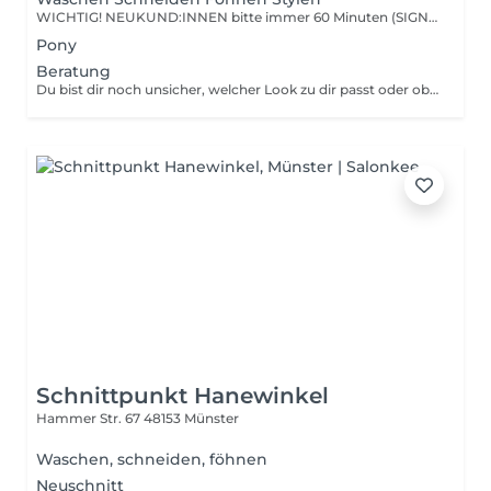
WICHTIG! NEUKUND:INNEN bitte immer 60 Minuten (SIGNATURE) buchen. So haben wir genügend Zeit, euch und eure Haare kennenzulernen. Dein Haarschnitt wird auf Struktur, Fall und Ausdruck abgestimmt. Wir arbeiten in drei Zeit Kategorien. So entsteht Raum für Präzision, Ruhe und ehrliche persönliche Beratung. Basic = Für kurze oder feine Haarschnitte mit geringem Zeitaufwand Premium = Für Nachschneiden und Formanpassungen Signature = Für umfangreiche Veränderungen, Neuschnitte und erhöhten Stylingaufwand
Pony
Beratung
Du bist dir noch unsicher, welcher Look zu dir passt oder ob sich deine Wunschvorstellung umsetzen lässt? In dieser persönlichen Beratung definieren wir gemeinsam deinen Stil und planen den zeitlichen sowie finanziellen Rahmen.
Schnittpunkt Hanewinkel
Hammer Str. 67
48153 Münster
Waschen, schneiden, föhnen
Neuschnitt