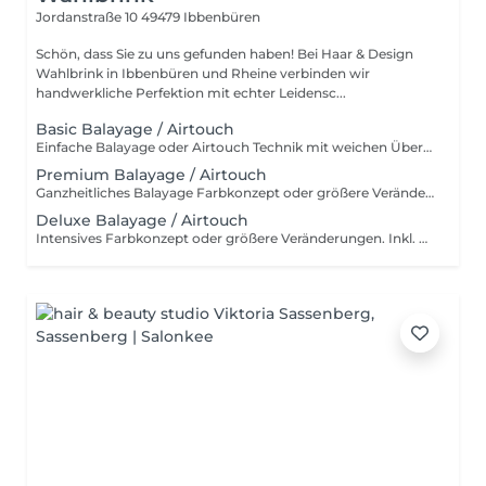
Jordanstraße 10
49479 Ibbenbüren
Schön, dass Sie zu uns gefunden haben! Bei Haar & Design
Wahlbrink in Ibbenbüren und Rheine verbinden wir
handwerkliche Perfektion mit echter Leidensc...
Basic Balayage / Airtouch
Einfache Balayage oder Airtouch Technik mit weichen Übergängen für langanhaltendem Tragekomfort. Inkl. Beratung, Haarpflege, Handmassage und Kopfmassage. Für wen ist das Basic Balayage-Paket geeignet? Dieses Paket richtet sich an Kundinnen, die bereits eine Balayage oder Airtouch-Behandlung hatten und sich eine dezente Auffrischung wünschen. Es ist ideal, wenn die bestehende Farbtechnik noch gut erhalten ist und lediglich sanft nachgearbeitet werden soll, ohne eine komplette Neugestaltung. Ebenso eignet sich Basic Paket für alle, die gezielte, leichte Aufhellungen bevorzugen – zum Beispiel am Oberkopf, im Konturbereich oder als Face Frame. Perfekt für einen frischen, natürlichen Look mit minimalem Aufwand und ohne den gesamten Kopf zu behandeln.
Premium Balayage / Airtouch
Ganzheitliches Balayage Farbkonzept oder größere Veränderungen. Inkl. Beratung, Haarpflege, Handmassage und Kopfmassage. Für wen ist das Premium Balayage-Paket geeignet? Dieses Paket ist ideal für Kundinnen, die sich eine deutlichere Auffrischung oder Veränderung wünschen, ohne eine komplette Neugestaltung vorzunehmen. Es eignet sich besonders, wenn die bestehende Balayage herausgewachsen ist und mehr Helligkeit sowie eine gleichmäßigere Farbverteilung gewünscht wird. Perfekt für alle, die mehr als nur eine leichte Nacharbeit möchten – zum Beispiel zusätzliche Strähnen im Längen- und Spitzenbereich, eine intensivere Aufhellung oder ein insgesamt frischer, lebendiger Look. Das Premium Paket bildet die optimale Balance zwischen natürlicher Auffrischung und sichtbarer Veränderung.
Deluxe Balayage / Airtouch
Intensives Farbkonzept oder größere Veränderungen. Inkl. Beratung, Haarpflege, Handmassage und Kopfmassage. Für wen ist das Deluxe Balayage-Paket geeignet? Das Deluxe Balayage ist die richtige Wahl, wenn der gesamte Kopf umfassend bearbeitet wird – für ein neues, harmonisches Gesamtbild mit maximaler Leuchtkraft und Dimension. Perfekt für alle, die bereit sind für einen intensiven, hochwertigen Farbservice mit einem deutlich sichtbaren Ergebnis.