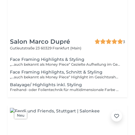
Salon Marco Dupré
3
Gutleutstraße 23
60329 Frankfurt (Main)
Face Framing Highlights & Styling
„…auch bekannt als Money Piece“ Gezielte Aufhellung im Gesichtsbereich für mehr Kontur, Frische und Leichtigkeit. Ein subtiler, aber wirkungsvoller Fokus. Hinweis: Die Haltbarkeit und Intensität einer Haarfarbe oder Tönung ist von individuellen Faktoren wie Haarstruktur, Haarvorgeschichte, Pflege und äußeren Einflüssen abhängig und kann daher nicht garantiert werden.
Face Framing Highlights, Schnitt & Styling
„…auch bekannt als Money Piece“ Highlight im Gesichtsrahmen inklusive Neuschnitt und Styling. Leicht. Modern. Präzise. Hinweis: Die Haltbarkeit und Intensität einer Haarfarbe oder Tönung ist von individuellen Faktoren wie Haarstruktur, Haarvorgeschichte, Pflege und äußeren Einflüssen abhängig und kann daher nicht garantiert werden.
Balayage/ Highlights inkl. Styling
Freihand- oder Folientechnik für multidimensionale Farbe mit natürlichem Verlauf. Tiefe statt Flächenfarbe. Hinweis: Die Haltbarkeit und Intensität einer Haarfarbe oder Tönung ist von individuellen Faktoren wie Haarstruktur, Haarvorgeschichte, Pflege und äußeren Einflüssen abhängig und kann daher nicht garantiert werden.
Neu