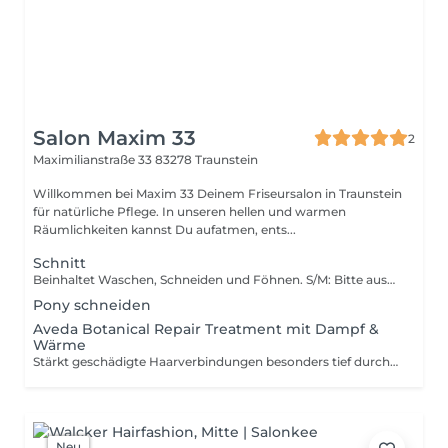
Salon Maxim 33
2
Maximilianstraße 33
83278 Traunstein
Willkommen bei Maxim 33 Deinem Friseursalon in Traunstein
für natürliche Pflege. In unseren hellen und warmen
Räumlichkeiten kannst Du aufatmen, ents...
Schnitt
Beinhaltet Waschen, Schneiden und Föhnen. S/M: Bitte auswählen bei feinem bis normalem Haar. L/XL: Bitte auswählen bei sehr vielen Haaren oder aufwändigem Haarschnitt.
Pony schneiden
Aveda Botanical Repair Treatment mit Dampf &
Wärme
Stärkt geschädigte Haarverbindungen besonders tief durch den Einsatz von Wärme und Dampf. Ideal nach Coloration.
Neu