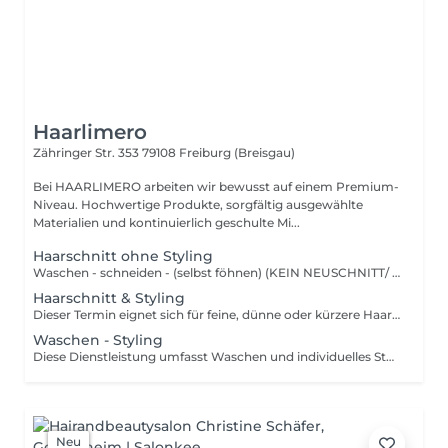
Haarlimero
Zähringer Str. 353
79108 Freiburg (Breisgau)
Bei HAARLIMERO arbeiten wir bewusst auf einem Premium-
Niveau. Hochwertige Produkte, sorgfältig ausgewählte
Materialien und kontinuierlich geschulte Mi...
Haarschnitt ohne Styling
Waschen - schneiden - (selbst föhnen) (KEIN NEUSCHNITT/ KEINE LÄNGENREDUZIERUNG ÜBER 5CM)
Haarschnitt & Styling
Dieser Termin eignet sich für feine, dünne oder kürzere Haare sowie lange Haare, die nicht dick oder aufwendig zu schneiden sind.
Waschen - Styling
Diese Dienstleistung umfasst Waschen und individuelles Styling. Die benötigte Dauer richtet sich nach Haarlänge, Haardichte und dem gewünschten Styling. Preise variieren je nach Stylisten-Kategorie und gebuchter Dauer.
Neu