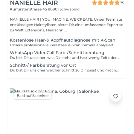
NANIELLE HAIR
75
Kurfürstenstrasse 45
80801 Schwabing
NANIELLE HAIR | YOU IMAGINE. WE CREATE. Unser Team aus
erstklassigen Hairstylisten bietet Dir eine umfassende Expertise
zu Weft Extensions, Haarschni...
Kostenlose Haar-& Kopfhautdiagnose mit K-Scan
Unsere professionelle Kérastase K-Scan Kamera analysiert Haar und Kopfhaut mit bis zu 100-facher Vergrößerung. So erkennen wir genau, was Dein Haar wirklich braucht. Buche jetzt Deine individuelle Haar- und Kopfhautanalyse und erhalte eine maßgeschneiderte Pflegeempfehlung, perfekt abgestimmt auf Deine Bedürfnisse.
WhatsApp VideoCall Farb-/Schnittberatung
Du bist Dir unsicher, was Dir steht und hast wenig Zeit oder wohnst nicht in der Nähe? Dann buche bequem Deine Online Beratung.
Schnitt-/ Farbberatung vor Ort
Du bist Dir unsicher welcher Schnitt zu Dir passt und möchtest uns erstmal kennenlernen? Dann buche Dich ein für ein kostenloses 15 minütiges Beratungsgespräch oder füge es zu Deiner Buchung hinzu, falls Du davon ausgehst dass die Beratung etwas länger bei Dir dauern könnte. ;-)
Bald auf Salonkee