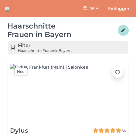
DE
Einloggen
Haarschnitte
Frauen
in
Bayern
Filter
Haarschnitte Frauen
in
Bayern
Neu
Dylus
64