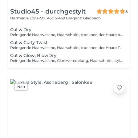
Studio45 - durchgestylt
8
Hermann-Löns-Str. 45c
51469 Bergisch Gladbach
Cut & Dry
Reinigende Haarwäsche, Haarschnitt, trocknen der Haare ohne Rundbürste/Hot tool, inkl. Stylingprodukten zum Finish. Faire Preise für alle – unsere Haarschnitt-Tarife orientieren sich ausschließlich an der Haarlänge, nicht am Geschlecht!
Cut & Curly Twist
Reinigende Haarwäsche, Haarschnitt, trocknen der Haare Trocknen mit Difusor - Definieren der Naturlocke, inkl. Stylingprodukten zum Finish. Faire Preise für alle – unsere Haarschnitt-Tarife orientieren sich ausschließlich an der Haarlänge, nicht am Geschlecht!
Cut & Glow, BlowDry
Reinigende Haarwäsche, Glanzveredelung, Haarschnitt, stylen der Haare inkl. Rundbürsten/Hot tool, inkl. Stylingprodukten zim Finish
Neu