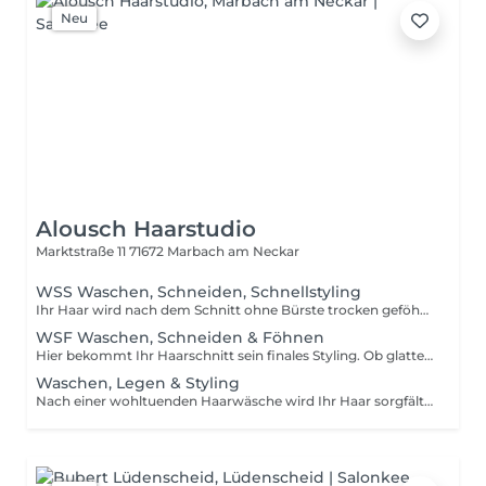
Neu
Alousch Haarstudio
Marktstraße 11
71672 Marbach am Neckar
WSS Waschen, Schneiden, Schnellstyling
Ihr Haar wird nach dem Schnitt ohne Bürste trocken geföhnt. Dies eignet sich besonders, wenn Sie Ihr Haar zuhause gerne selbst stylen und einen natürlichen Abschluss wünschen. Kurz = bis Ohrlänge Mittel = bis Schulter Lang = unterhalb der Schulter Extra lang/dicht = höherer Materialaufwand
WSF Waschen, Schneiden & Föhnen
Hier bekommt Ihr Haarschnitt sein finales Styling. Ob glatter Look, mehr Volumen oder ein klassischer Blowout: Wir zeigen Ihrem Haar, was möglich ist. Die benötigte Zeit richtet sich nach Ihrer Haarlänge. Kurz = bis Ohrlänge Mittel = bis Schulter Lang = unterhalb der Schulter Extra lang/dicht = höherer Materialaufwand
Waschen, Legen & Styling
Nach einer wohltuenden Haarwäsche wird Ihr Haar sorgfältig auf Wickler gelegt. So erhält es die gewünschte Form und kann während des Trocknens Volumen, Bewegung oder sanfte Wellen entwickeln. Anschließend werden die Wickler entfernt und Ihr Haar professionell gestylt. Dabei bringen wir Ihre Frisur in Form, frisieren sie sorgfältig aus und verleihen Ihren Haaren den letzten Feinschliff. Kurz = bis Ohrlänge Mittel = bis Schulter Lang = unterhalb der Schulter Extra lang/dicht = höherer Materialaufwand