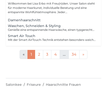
Willkommen bei Lisa Erbo mit Freu(n)den. Unser Salon steht
für moderne Haarkunst, individuelle Beratung und eine
entspannte Wohlfühlatmosphäre. Jeder...
Damenhaarschnitt
Waschen, Schneiden & Styling
Genieße eine entspannende Haarwäsche, einen typgerechten Haarschnitt und ein professionelles Styling. Gemeinsam kreieren wir einen Look, der perfekt zu dir und deinem Alltag passt.
Smart Air Touch
Mit der Smart AirTouch-Technik entstehen besonders weiche, natürliche Farbverläufe und ein sanfter Übergang zum Ansatz. Das anschließende Glossing veredelt den Blondton und sorgt für strahlenden Glanz. Inklusive Farbveredelung, typgerechtem Haarschnitt und professionellem Styling.
«
1
2
3
4
...
34
»
Salonkee
Friseure
Haarschnitte Frauen