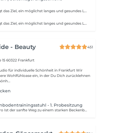
Longevity verfolgt das Ziel, ein möglichst langes und gesundes Leben zu führen. Denn wer früh die Grundlagen schafft, profitiert noch im Alter davon. ´ Für einen spürbaren Effekt empfehlen wir, die Injektionen mindestens einmal pro Woche über einen Zeitraum von vier Wochen anzuwenden. Gezielte Mikronährstoff-Injektionen zur ergänzenden Unterstützung deiner Gesundheit In unserer Praxis bieten wir verschiedene Injektionen an, die dazu beitragen können, das allgemeine Wohlbefinden zu fördern individuell abgestimmt auf deine Bedürfnisse. NAD-Injektion kann die Zellregeneration, mentale Klarheit und Leistungsfähigkeit unterstützen Glutathion-Injektion kann antioxidativ wirken und die körpereigene Entgiftung fördern Vitamin-B12-Complex-Injektion kann zur Unterstützung des Energiestoffwechsels, des Nervensystems und bei Erschöpfung hilfreich sein Die Auswahl der passenden Injektion erfolgt nach individueller Beratung und deinem aktuellen Bedarf. Bei Fragen oder Interesse an einem persönlichen Termin melde dich gerne bei uns.
Longevity verfolgt das Ziel, ein möglichst langes und gesundes Leben zu führen. Denn wer früh die Grundlagen schafft, profitiert noch im Alter davon. Zur ergänzenden Unterstützung deiner Gesundheit bieten wir verschiedene Infusionen an, die dabei helfen können, das allgemeine Wohlbefinden zu fördern individuell abgestimmt auf deine Bedürfnisse. NAD-Infusion kann zur Förderung der Zellregeneration, mentalen Klarheit und Leistungsfähigkeit beitragen ATP-Infusion kann den Energiehaushalt auf Zellebene unterstützen und die körperliche Belastbarkeit verbessern Vitamin-C-Hochdosisinfusion zur begleitenden Unterstützung des Immunsystems und antioxidativem Schutz Relax Drip kann bei innerer Unruhe, Erschöpfung und Stressbelastung wohltuend wirken Beauty Drip zur Unterstützung von Haut, Bindegewebe und Zellschutz für eine gepflegte Ausstrahlung von innen heraus Glutathion-Infusion kann antioxidativ wirken und die körpereigene Entgiftung fördern Die Auswahl der passenden Infusion erfolgt nach individueller Beratung und Bedarf. Bei Fragen oder Interesse an einem persönlichen Beratungstermin melde dich gerne bei uns.
de - Beauty
451
e 15
60322 Frankfurt
dio für individuelle Schönheit in Frankfurt Wir
sere Wohlfühloase ein, in der Du Dich zurücklehnen
önh...
ücken
o
bodentrainingsstuhl - 1. Probesitzung
Der EMP Chair Pro Ist der sanfte Weg zu einem starken Beckenboden. Der EMP Chair Pro hilft Menschen effektiv und ganz bequem im Sitzen, Beckenbodenbeschwerden und deren Folgen wie Inkontizenz, Rückenschmerzen, Prostata Beschwerden oder Libidoverlust zu lindern oder vorzubeugen. Eine Sitzung dauert ca. 28 min. Kontraindikationen: Schwangerschaft, Metallimplantate im Beckenbereich, Herzschrittmacher, Kupferspirale, Hüftprothese, akute Entzündungen oder Infektionen, neurologische Krankheiten.