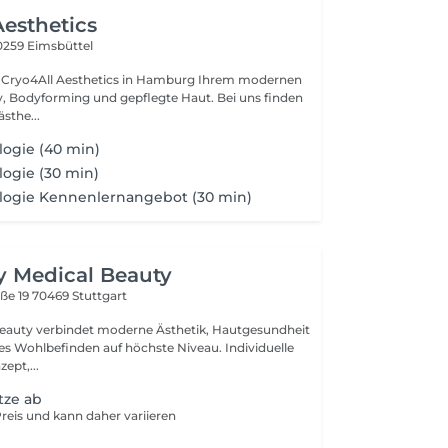
Aesthetics
0259 Eimsbüttel
All Aesthetics in Hamburg Ihrem modernen
odyforming und gepflegte Haut. Bei uns finden
sthe...
ogie (40 min)
ogie (30 min)
ogie Kennenlernangebot (30 min)
y Medical Beauty
aße 19
70469 Stuttgart
Beauty verbindet moderne Ästhetik, Hautgesundheit
es Wohlbefinden auf höchste Niveau. Individuelle
ept,...
tze ab
 Preis und kann daher variieren