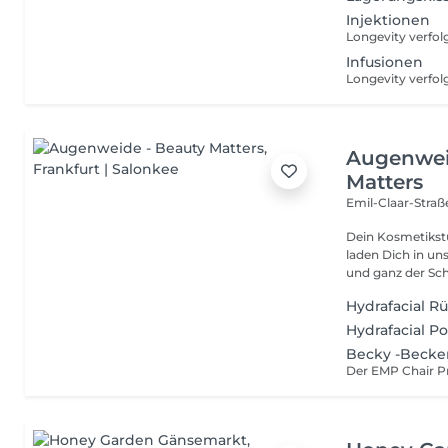
Injektionen
Infusionen
Augenwei
Matters
Emil-Claar-Straß
Dein Kosmetikstu
laden Dich in un
und ganz der Sch
Hydrafacial R
Hydrafacial P
Becky -Becken