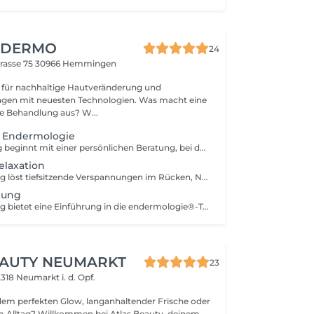
 DERMO
24
rasse 75
30966 Hemmingen
n für nachhaltige Hautveränderung und
it neuesten Technologien. Was macht eine
gute kosmetische Behandlung aus? W...
 Endermologie
Jede Behandlung beginnt mit einer persönlichen Beratung, bei der wir Ihre individuellen Wünsche und Ziele in den Mittelpunkt stellen. Mithilfe einer gezielten Körperanalyse verschaffen wir uns ein genaueres Bild Ihrer Bedürfnisse. Auf dieser Basis erstellen wir ein maßgeschneidertes Behandlungskonzept, das optimal auf Sie abgestimmt ist. So stellen wir sicher, dass Sie die bestmöglichen Ergebnisse erzielen und sich von Anfang an gut aufgehoben fühlen.
elaxation
Diese Behandlung löst tiefsitzende Verspannungen im Rücken, Nacken, Schultern und der Kopfhaut und bietet vollständige Entspannung sowie ein revitalisierendes Wohlgefühl. Behandelnde Zonen: Rücken, Hals, Kopfhaut Unsere Massagen werden mit der LPG Endermologie Technologie durchgeführt und sind keine manuellen Massagen. Durch gezielte, mechanische Impulse wir die Haut stimuliert und das Gewebe aktiviert.
kung
Diese Behandlung bietet eine Einführung in die endermologie®-Technik und ermöglicht es Ihnen, das Potenzial der verschiedenen Zellstimulationen sowie die einzigartigen Empfindungen, die sie hervorrufen, zu entdecken. Behandelnde Zonen: Rücken, Taille, Gesäß, Reiterhose, Waden, Hals, Bauch, Vorderseite der Oberschenkel
EAUTY NEUMARKT
23
318 Neumarkt i. d. Opf.
dem perfekten Glow, langanhaltender Frische oder
m Alltag? Willkommen bei Atlas Beauty, deinem