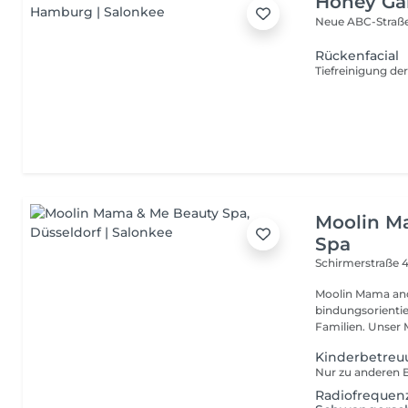
Honey Ga
Neue ABC-Straß
Rückenfacial
Moolin M
Spa
Schirmerstraße 
Moolin Mama and Me beauty Spa in Düsseldorf MOOLIN ist eine
bindungsorienti
Familien. Unser
Kinderbetreu
Radiofrequen