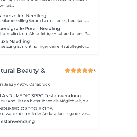
önheit...
tammzellen Needling
Das Salmon DNA Microneedling Serum ist ein steriles, hochkonzentriertes Wirkstoffpräparat aus Korea zur Hautverjüngung, Revitalisierung und Verbesserung der Hautstruktur. Es enthält hochreine Polynukleotide (PDRN) aus Lachs-DNA, die die Zellregeneration fördern und die Kollagen- und Elastinproduktion anregen. Zudem gleicht er den Hautton an, spendet Feuchtgkeit und verringert kleine dunkle spots und großporige Haut. Dieses spezielle Serum ist also ein kleiner Allrounder, für mehr "Glasskin".
rben/ große Poren Needling
F-ACN ist speziell formuliert, um Akne, fettige Haut und offene Poren effektiv zu behandeln. Die Formel enthält eine Kombination aus Hyaluronsäure, Niacinamid, ZnPCA und Panthenol, die synergistisch wirken, um Entzündungen und Rötungen zu reduzieren, die Haut zu hydratisieren und die Talgproduktion zu kontrollieren. Erwarten Sie eine signifikante Reduzierung von Akne, fettiger Haut und offenen Poren, sowie eine Verbesserung des Hautbildes und Hautelsatizität. Behandlungsfrequenz: Erste Kur von 2 bis 4 Behandlungen im Abstand von 2 Wochen, danach eine Behandlung alle 6 Wochen zur Erhaltung
luxe Needling
Diese Zusammensetzung ist nicht nur irgendeine Hautpflegeformel. Es ist eine revolutionäre Mischung aus NCTC135, die deine Haut auf das nächste Level hebt. Von der Revitalisierung bis zur Zellernährung diese Formel ist der Schlüssel zur Verjüngung deiner Haut. NCTC135: Ein Power-Mix aus 4 Mineralien, 23 Aminosäuren, 18 Vitaminen, 6 Co-Enzymen, 5 Nukleinsäuren und 2 Reduktionsmitteln
atural Beauty &
3
raße 62 y
49076 Osnabrück
 ANDUMEDIC 3PRO Testanwendung
Die Erstberatung zur Andullation bietet Ihnen die Möglichkeit, die innovative ANDUMEDIC 3 PRO-Technik kennenzulernen. Überzeugen Sie sich selbst von den Vorteilen der Andullationsmatte und genießen Sie eine 15-minütige Testanwendung, die Ihnen ein unvergleichliches Entspannungsgefühl vermitteln wird. Erleben Sie, wie Andullation Ihr Wohlbefinden fördern kann!
 ANDUMEDIC 3PRO EXTRA
Entspannung pur erwartet dich mit der Andullationsliege der Andromedik Drei Pro. Wähle aus 20 verschiedenen Programmen, die perfekt auf deine Bedürfnisse abgestimmt sind. Egal, ob du Rückenschmerzen und Blockaden lindern, Schlafstörungen reduzieren oder deinen Stoffwechsel aktivieren möchtest hier findest du die ideale Lösung. Lass den Lymphfluss anregen, fördere deine Regeneration und steigere deine Stressresilienz. Genieße zudem eine entspannende Fußreflexzonenmassage und viele weitere Massageprogramme. Gönn dir eine wohlverdiente Auszeit und erlebe, wie die Andullationsliege dir zu neuer Vitalität verhilft! Dauer: 30 Minuten
Testanwendung