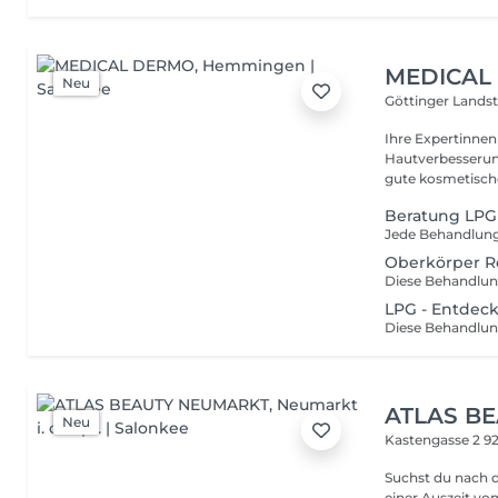
MEDICAL
Neu
Göttinger Landst
Ihre Expertinne
Hautverbesserungen m
Beratung LPG
Oberkörper R
LPG - Entdec
ATLAS B
Neu
Kastengasse 2
92
Suchst du nach 
einer Auszeit vo