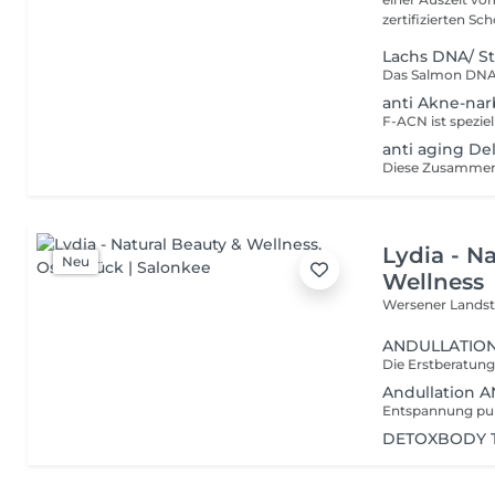
zertifizierten Sch
Lachs DNA/ S
anti Akne-na
anti aging De
Lydia - N
Neu
Wellness
Wersener Landst
ANDULLATION
Andullation
DETOXBODY 