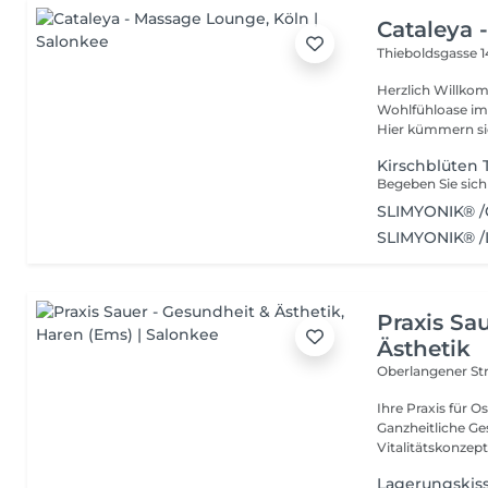
Cataleya 
Thieboldsgasse 
Herzlich Willkom
Wohlfühloase im 
Hier kümmern sic
Kirschblüten
SLIMYONIK® /C
SLIMYONIK® 
Praxis Sa
Ästhetik
Oberlangener St
Ihre Praxis für 
Ganzheitliche Ge
Lagerungskiss