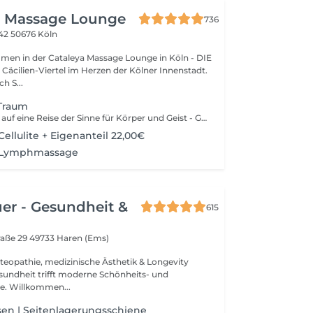
- Massage Lounge
736
142
50676 Köln
men in der Cataleya Massage Lounge in Köln - DIE
Cäcilien-Viertel im Herzen der Kölner Innenstadt.
h S...
 Traum
Begeben Sie sich auf eine Reise der Sinne für Körper und Geist - Gönnen Sie sich eine Auszeit. Reinigendes Ganzkörper- Peeling mit einem speziellen Sisal-Massage-Handschuh Entspannende Ganzkörpermassage mit dem kostbaren Kirschblütenöl Intensiv-pflegende Hand- und Fuß- Massage mit der Massagekerze
ellulite + Eigenanteil 22,00€
/Lymphmassage
uer - Gesundheit &
615
raße 29
49733 Haren (Ems)
Osteopathie, medizinische Ästhetik & Longevity
sundheit trifft moderne Schönheits- und
Vitalitätskonzepte. Willkommen...
en | Seitenlagerungsschiene