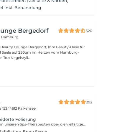
ftsstreifen (Cellulite & Narben)
kel inkl. Behandlung
ounge Bergedorf
320
9 Hamburg
Beauty Lounge Bergedorf, Ihre Beauty-Oase für
nd Seele auf 250qm im Herzen vom Hamburg-
f. Unsere Top Nagelstyli...
a
292
e 152
14612 Falkensee
iderte Folierung
Lassen Sie sich von unseren Spa-Therapeuten über die vielfältigen Möglichkeiten für unsere geschätzten Kunden beraten.
Exfoliating Body Scrub