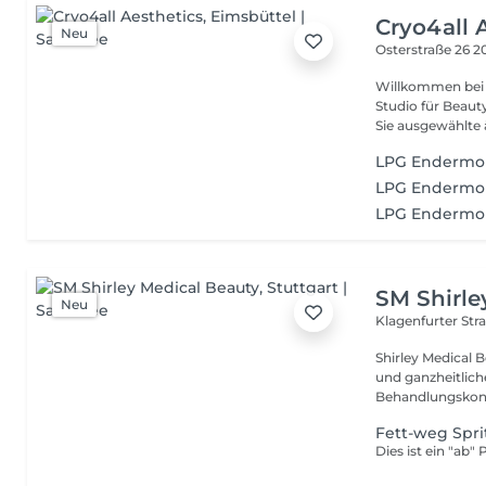
Cryo4all 
Neu
Osterstraße 26
2
Willkommen bei Cryo4
Studio für Beauty, B
Sie ausgewählte ä
LPG Endermol
LPG Endermol
LPG Endermol
SM Shirle
Neu
Klagenfurter Str
Shirley Medical 
und ganzheitlich
Behandlungskonz
Fett-weg Spri
Dies ist ein "ab"