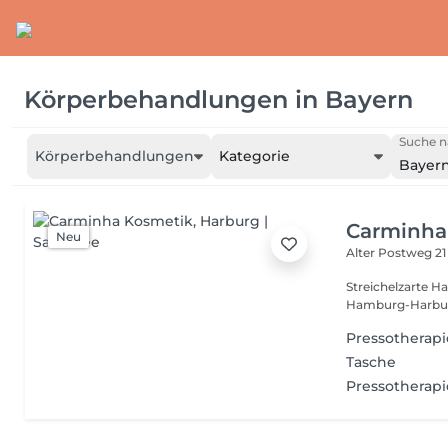
Körperbehandlungen
in
Bayern
Suche n
Körperbehandlungen
Kategorie
Bayer
Carminha
Neu
Alter Postweg 2
Streichelzarte H
Hamburg-Harburg
Pressotherapie
Tasche
Pressotherap