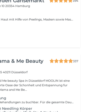
rden Gänsemarkt
394
e 10
20354 Hamburg
Tiefreinigung der Haut mit Hilfe von Peelings, Masken sowie Maschinelle Vakuumtechnik
ama & Me Beauty
337
45
40211 Düsseldorf
erte Oase der Schonheit und Entspannung fur
 Mama and Me Be...
ung
Nur zu anderen Behandlungen zu buchbar. Für die gesamte Dauer des Services ist eine Kinderbetreuung vorgesehen, um sicherzustellen, dass sich unsere Kunden ungestört auf den Service konzentrieren können.
z Needling Körper