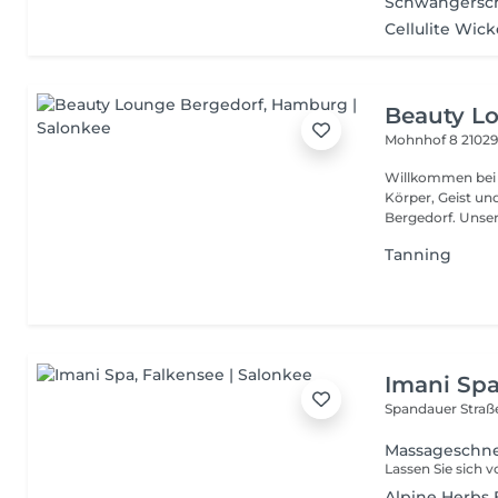
Schwangerscha
Cellulite Wic
Beauty L
Mohnhof 8
2102
Willkommen bei 
Körper, Geist u
Bergedor
Tanning
Imani Sp
Spandauer Straß
Massageschne
Alpine Herbs 